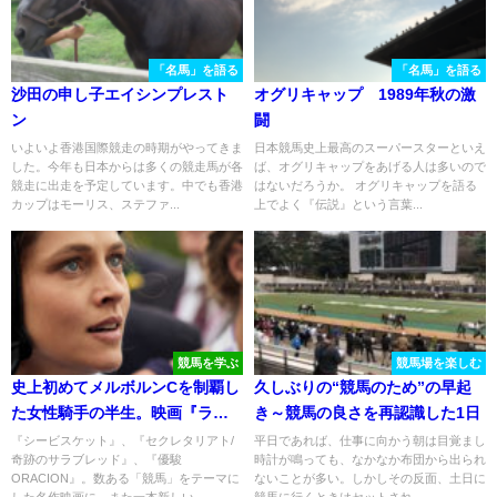
「名馬」を語る
「名馬」を語る
沙田の申し子エイシンプレスト
オグリキャップ 1989年秋の激
ン
闘
いよいよ香港国際競走の時期がやってきま
日本競馬史上最高のスーパースターといえ
した。今年も日本からは多くの競走馬が各
ば、オグリキャップをあげる人は多いので
競走に出走を予定しています。中でも香港
はないだろうか。 オグリキャップを語る
カップはモーリス、ステファ...
上でよく『伝説』という言葉...
競馬を学ぶ
競馬場を楽しむ
史上初めてメルボルンCを制覇し
久しぶりの“競馬のため”の早起
た女性騎手の半生。映画『ライ
き～競馬の良さを再認識した1日
ド・ライク・ア・ガール』
『シービスケット』、『セクレタリアト/
平日であれば、仕事に向かう朝は目覚まし
奇跡のサラブレッド』、『優駿
時計が鳴っても、なかなか布団から出られ
ORACION』。数ある「競馬」をテーマに
ないことが多い。しかしその反面、土日に
した名作映画に、また一本新しい...
競馬に行くときはセットされ...