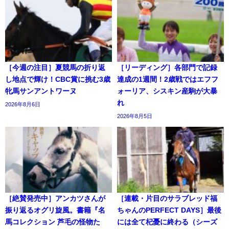
［今週の注目］夏競馬の折り返
［リーディング］各部門で記録
し地点で輝け！CBC賞に挑む3歳
達成の1週間！2歳戦ではエフフ
牝馬サンアントワーヌ
ォーリア、シスキン産駒が大暴
れ
2026年8月6日
2026年8月5日
［絶賛発売中］アンカツさんが
［連載・片目のサラブレッド福
振り返るオグリ旋風。書籍『名
ちゃんのPERFECT DAYS］最後
馬コレクション 芦毛の怪物た
には全て杞憂に終わる（シーズ