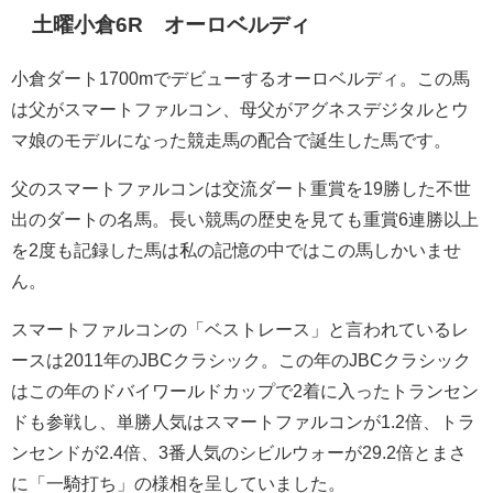
土曜小倉6R オーロベルディ
小倉ダート1700mでデビューするオーロベルディ。この馬
は父がスマートファルコン、母父がアグネスデジタルとウ
マ娘のモデルになった競走馬の配合で誕生した馬です。
父のスマートファルコンは交流ダート重賞を19勝した不世
出のダートの名馬。長い競馬の歴史を見ても重賞6連勝以上
を2度も記録した馬は私の記憶の中ではこの馬しかいませ
ん。
スマートファルコンの「ベストレース」と言われているレ
ースは2011年のJBCクラシック。この年のJBCクラシック
はこの年のドバイワールドカップで2着に入ったトランセン
ドも参戦し、単勝人気はスマートファルコンが1.2倍、トラ
ンセンドが2.4倍、3番人気のシビルウォーが29.2倍とまさ
に「一騎打ち」の様相を呈していました。