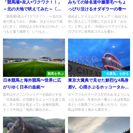
「競馬場×友人×ワクワク！！」
みちての珍名道中膝栗毛〜ちょ
～北の大地で吠えてみた～〔前
っぴり泣けるオダギラーの巻〜
編〕
「競馬場×友人×ワクワク！！」〜北の大
初めましテイエムプリキュア！ 仙台でお
地で吠えてみた・前編～ 泊まりがけで遊
笑い芸人として活動しております「みち
びに行く。目的は人それぞれだけれど、い
て」と申します。 今回からウマフリさん
つもと違う場所で、いつもと...
のブログに珍馬名コラムを書か...
競馬を学ぶ
「名勝負」を語る
日本競馬と海外競馬〜世界に広
東京大賞典で見せた鮮烈な4馬身
がりゆく日本の血統〜
差V。心揺さぶるホッコータルマ
エの走り
近年はサクソンウォリアーを始めとする
ホープフルステークスが行われるようにな
「日本血統」が活躍するニュースも多く流
ったものの、年末の大一番といえば有馬記
れ、日々注目が高まっている海外競馬。
念という競馬ファンが多いだろう。だが、
そこで今回は「海外に輸出され...
私は10年近く前から東京大...