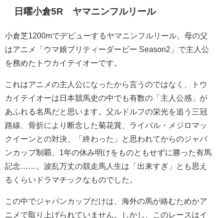
日曜小倉5R ヤマニンフルリール
小倉芝1200mでデビューするヤマニンフルリール。母の父
はアニメ「ウマ娘プリティーダービー Season2」で主人公
を務めたトウカイテイオーです。
これはアニメの主人公になったから言うのではなく、トウ
カイテイオーは日本競馬史の中でも有数の「主人公感」が
あふれる名馬だと思います。父ルドルフの栄光を追う三冠
路線、骨折により断念した菊花賞、ライバル・メジロマッ
クイーンとの対決、「終わった」と思われてからのジャパ
ンカップ制覇、1年の休み明けをものともせずに勝った有馬
記念……。波乱万丈の競走馬人生は「出来すぎ」とも思え
るくらいドラマチックなものでした。
この中でジャパンカップだけは、海外の馬が絡むためかア
ニメで取り上げられていません。しかし、このレースはイ