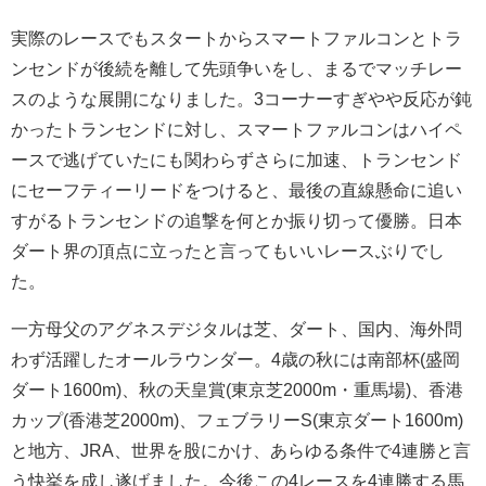
実際のレースでもスタートからスマートファルコンとトラ
ンセンドが後続を離して先頭争いをし、まるでマッチレー
スのような展開になりました。3コーナーすぎやや反応が鈍
かったトランセンドに対し、スマートファルコンはハイペ
ースで逃げていたにも関わらずさらに加速、トランセンド
にセーフティーリードをつけると、最後の直線懸命に追い
すがるトランセンドの追撃を何とか振り切って優勝。日本
ダート界の頂点に立ったと言ってもいいレースぶりでし
た。
一方母父のアグネスデジタルは芝、ダート、国内、海外問
わず活躍したオールラウンダー。4歳の秋には南部杯(盛岡
ダート1600m)、秋の天皇賞(東京芝2000m・重馬場)、香港
カップ(香港芝2000m)、フェブラリーS(東京ダート1600m)
と地方、JRA、世界を股にかけ、あらゆる条件で4連勝と言
う快挙を成し遂げました。今後この4レースを4連勝する馬