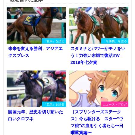
「名馬」を語る
「名勝負」を語る
未来を変える勝利 - アジアエ
スタミナとパワーがモノをい
クスプレス
う！力強い末脚で復活のV -
2019年七夕賞
「名馬」を語る
ニュース・ブログ
開国元年、歴史を切り拓いた
［スプリンターズステーク
白いクロフネ
ス］今も駆ける スター"ウ
マ娘"の血を引く者たち〜日
曜重賞編〜