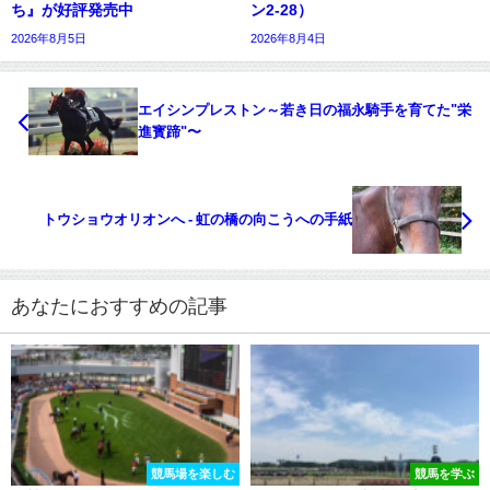
ち』が好評発売中
ン2-28）
2026年8月5日
2026年8月4日
エイシンプレストン～若き日の福永騎手を育てた"栄
進寳蹄"〜
トウショウオリオンへ - 虹の橋の向こうへの手紙
あなたにおすすめの記事
競馬場を楽しむ
競馬を学ぶ