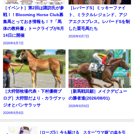
［イベント］第2回は諏訪氏が参
［レパードS］ミッキーファイ
戦！！Blooming Horse Club募
ト、ミラクルレジェンド、アジ
集馬とっておき情報も！？「馬
アエクスプレス。レパードSを制
体の教科書」トークライブが8月
した栗毛馬たち
14日に開催
2026年8月7日
2026年8月7日
［大狩部牧場代表・下村優樹ブ
［新馬戦回顧］メイクデビュー
ログ］大狩部だより - カラヴァッ
の勝者達(2026/08/01)
ジオとパンサラッサ
2026年8月6日
2026年8月6日
［ローズS］今も駆ける スター"ウマ娘"の血を引