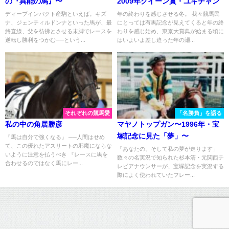
の『異能の馬』〜
2009年クイーン賞・ユキチャン
ディープインパクト産駒といえば。キズ
年の終わりを感じさせる冬。 我々競馬民
ナ、ジェンティルドンナといった馬が、最
にとっては有馬記念が見えてくると年の終
終直線、父を彷彿とさせる末脚でレースを
わりを感じ始め、東京大賞典が始まる頃に
逆転し勝利をつかむ──という...
はいよいよ差し迫った年の瀬...
それぞれの競馬愛
「名勝負」を語る
私の中の角居勝彦
マヤノトップガン〜1996年・宝
塚記念に見た「夢」〜
『馬は自分で強くなる』 ──人間はせめ
て、この優れたアスリートの邪魔にならな
「あなたの、そして私の夢が走ります」
いように注意を払うべき 『レースに馬を
数々の名実況で知られた杉本清・元関西テ
合わせるのではなく馬にレー...
レビアナウンサーが、宝塚記念を実況する
際によく使われていたフレー...