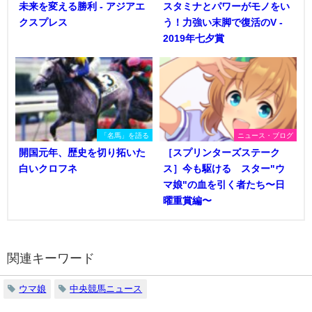
未来を変える勝利 - アジアエ
スタミナとパワーがモノをい
クスプレス
う！力強い末脚で復活のV -
2019年七夕賞
「名馬」を語る
ニュース・ブログ
開国元年、歴史を切り拓いた
［スプリンターズステーク
白いクロフネ
ス］今も駆ける スター"ウ
マ娘"の血を引く者たち〜日
曜重賞編〜
関連キーワード
ウマ娘
中央競馬ニュース