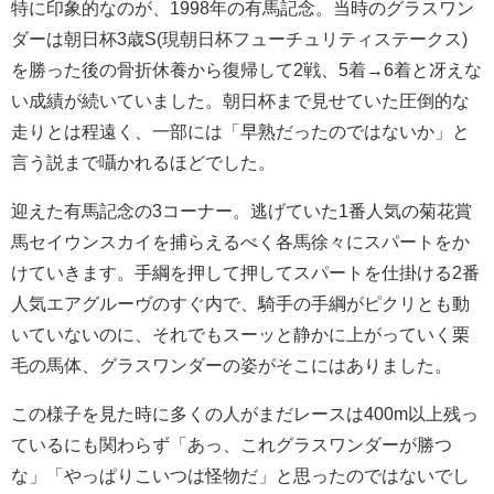
特に印象的なのが、1998年の有馬記念。当時のグラスワン
ダーは朝日杯3歳S(現朝日杯フューチュリティステークス)
を勝った後の骨折休養から復帰して2戦、5着→6着と冴えな
い成績が続いていました。朝日杯まで見せていた圧倒的な
走りとは程遠く、一部には「早熟だったのではないか」と
言う説まで囁かれるほどでした。
迎えた有馬記念の3コーナー。逃げていた1番人気の菊花賞
馬セイウンスカイを捕らえるべく各馬徐々にスパートをか
けていきます。手綱を押して押してスパートを仕掛ける2番
人気エアグルーヴのすぐ内で、騎手の手綱がピクリとも動
いていないのに、それでもスーッと静かに上がっていく栗
毛の馬体、グラスワンダーの姿がそこにはありました。
この様子を見た時に多くの人がまだレースは400m以上残っ
ているにも関わらず「あっ、これグラスワンダーが勝つ
な」「やっぱりこいつは怪物だ」と思ったのではないでし