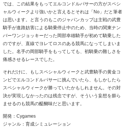
では、この結果をもってエルコンドルパサーの方がスペシ
ャルウィークより強いかと言えるとそれは「No」だと筆者
は思います。と言うのもこのジャパンカップは主戦の武豊
騎手が進路妨害による騎乗停止中のため、当時の関東ナン
バーワンジョッキーだった岡部幸雄騎手が初めて騎乗した
のですが、直線でヨレてロスのある競馬になってしまいま
した。名手の岡部騎手をもってしても、初騎乗の難しさを
痛感させるレースでした。
それだけに、もしスペシャルウィークと武豊騎手の黄金コ
ンビでエルコンドルパサーに挑んでいたら、もしかしたら
スペシャルウィークが勝っていたかもしれません。その対
決が実現しなかったのは残念ですが、そういう妄想を膨ら
ませるのも競馬の醍醐味だと思います。
開発：Cygames
ジャンル：育成シミュレーション