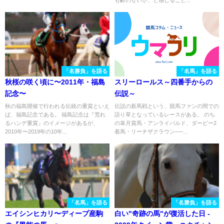
も齢のせいか、と感じること...
「名勝負」を語る
「名馬」を語る
秋桜の咲く頃に〜2011年・福島
スリーロールス～四番手からの
記念〜
伝説～
秋の福島開催で行われる伝統の重賞といえ
伝説の新馬戦という、競馬ファンの間での
ば、福島記念である。 福島記念は『荒れ
語り草となっているレースがある。 のち
るハンデ重賞』のイメージがあるが、
の皐月賞馬・アンライバルド、ダービー2
2010年〜2019年の10年...
着馬・リーチザクラウン──...
「名馬」を語る
「名勝負」を語る
エイシンヒカリ〜ディープ産駒
白い"奇跡の馬"が復活した日 -