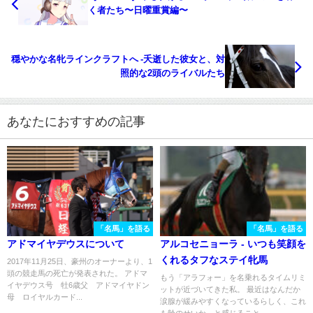
く者たち〜日曜重賞編〜
穏やかな名牝ラインクラフトへ -夭逝した彼女と、対
照的な2頭のライバルたち
あなたにおすすめの記事
「名馬」を語る
「名馬」を語る
アドマイヤデウスについて
アルコセニョーラ - いつも笑顔を
くれるタフなステイ牝馬
2017年11月25日、豪州のオーナーより、1
頭の競走馬の死亡が発表された。 アドマ
もう「アラフォー」を名乗れるタイムリミ
イヤデウス号 牡6歳父 アドマイヤドン
ットが近づいてきた私。 最近はなんだか
母 ロイヤルカード...
涙腺が緩みやすくなっているらしく、これ