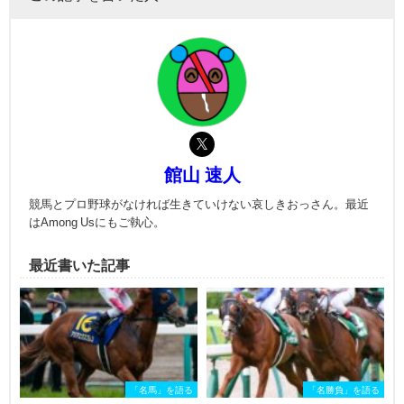
館山 速人
競馬とプロ野球がなければ生きていけない哀しきおっさん。最近
はAmong Usにもご執心。
最近書いた記事
「名馬」を語る
「名勝負」を語る