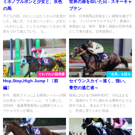
ミホノブルボンと少女と、水色
世界の扉を叩いた日 - スキーキャ
の馬
プテン
子どもの頃、わたしにはたくさんの友達が
近年、日本競馬は目覚ましい躍進を遂げて
いた。猫に犬、うさぎにペンギン。少女だ
いる。 ドバイやサウジアラビア、香港の
ったわたしは、たくさんのぬいぐるみに名
各競走には、毎年、数多く精鋭が日本代表
前をつけて遊んでいた。 も...
として海を渡る。日本競馬の...
それぞれの競馬愛
「名馬」を語る
Hop,Step,High Jump！〔前
セイウンスカイ～速く、強い。
編〕
青空の逃亡者～
昨今、競馬ファンによる障害レースへの関
競馬における"1998年世代"。それはまる
心が高まっている── ふと、そう感じた。
で、漫画やドラマに描かれる脚本のような
2016年・最優秀障害馬には満票でオジュ
世代である。 産まれてすぐに母を亡く
ウチョウサンが選出。...
し、乳母に育てられた良血...