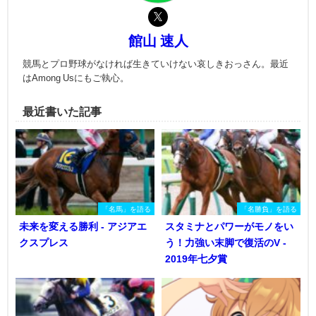
館山 速人
競馬とプロ野球がなければ生きていけない哀しきおっさん。最近
はAmong Usにもご執心。
最近書いた記事
「名馬」を語る
「名勝負」を語る
未来を変える勝利 - アジアエ
スタミナとパワーがモノをい
クスプレス
う！力強い末脚で復活のV -
2019年七夕賞