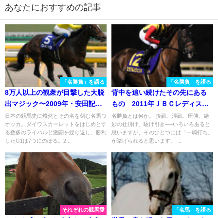
あなたにおすすめの記事
「名勝負」を語る
「名勝負」を語る
8万人以上の観衆が目撃した大脱
背中を追い続けたその先にある
出マジック〜2009年・安田記
もの 2011年ＪＢＣレディスク
念〜
ラシック
日本の競馬史に燦然とその名を刻む名馬ウ
名勝負とは何か。 接戦、混戦、圧勝、絶
オッカ。ダイワスカーレットをはじめとす
妙の仕掛け、駆け引き──いろいろあると
る数多のライバルと激闘を繰り返し、勝利
思いますが、そのひとつには「一騎打ち」
したG1は7つにのぼる。2...
が挙げられると思います。 ...
それぞれの競馬愛
「名馬」を語る