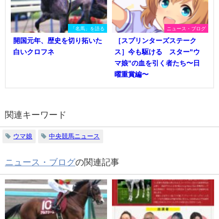
「名馬」を語る
ニュース・ブログ
開国元年、歴史を切り拓いた
［スプリンターズステーク
白いクロフネ
ス］今も駆ける スター"ウ
マ娘"の血を引く者たち〜日
曜重賞編〜
関連キーワード
ウマ娘
中央競馬ニュース
ニュース・ブログ
の関連記事