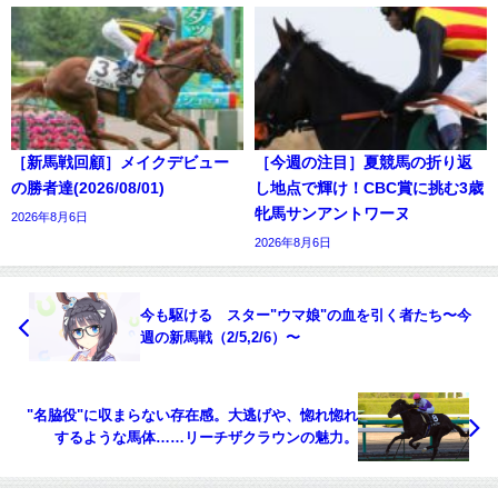
［新馬戦回顧］メイクデビュー
［今週の注目］夏競馬の折り返
の勝者達(2026/08/01)
し地点で輝け！CBC賞に挑む3歳
牝馬サンアントワーヌ
2026年8月6日
2026年8月6日
今も駆ける スター"ウマ娘"の血を引く者たち〜今
週の新馬戦（2/5,2/6）〜
"名脇役"に収まらない存在感。大逃げや、惚れ惚れ
するような馬体……リーチザクラウンの魅力。