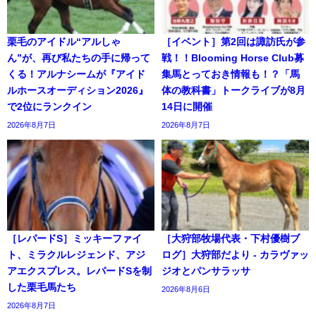
栗毛のアイドル“アルしゃ
［イベント］第2回は諏訪氏が参
ん”が、再び私たちの手に帰って
戦！！Blooming Horse Club募
くる！アルナシームが『アイド
集馬とっておき情報も！？「馬
ルホースオーディション2026』
体の教科書」トークライブが8月
で2位にランクイン
14日に開催
2026年8月7日
2026年8月7日
［レパードS］ミッキーファイ
［大狩部牧場代表・下村優樹ブ
ト、ミラクルレジェンド、アジ
ログ］大狩部だより - カラヴァッ
アエクスプレス。レパードSを制
ジオとパンサラッサ
した栗毛馬たち
2026年8月6日
2026年8月7日