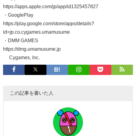
https://apps.apple.com/jp/app/id1325457827
・GooglePlay
https://play.google.com/store/apps/details?
id=jp.co.cygames.umamusume
・DMM GAMES
https://dmg.umamusume.jp
© Cygames, Inc.
この記事を書いた人