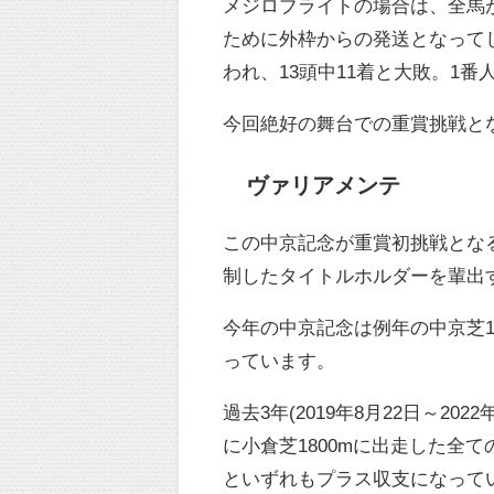
メジロブライトの場合は、全馬
ために外枠からの発送となって
われ、13頭中11着と大敗。1
今回絶好の舞台での重賞挑戦と
ヴァリアメンテ
この中京記念が重賞初挑戦とな
制したタイトルホルダーを輩出
今年の中京記念は例年の中京芝1
っています。
過去3年(2019年8月22日～2
に小倉芝1800mに出走した全
といずれもプラス収支になって