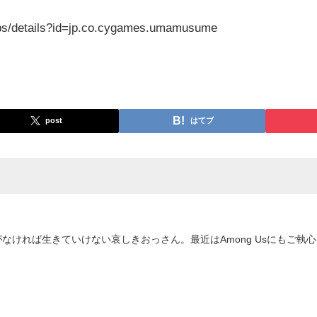
apps/details?id=jp.co.cygames.umamusume
post
はてブ
なければ生きていけない哀しきおっさん。最近はAmong Usにもご執