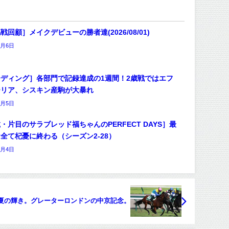
戦回顧］メイクデビューの勝者達(2026/08/01)
8月6日
ディング］各部門で記録達成の1週間！2歳戦ではエフ
ーリア、シスキン産駒が大暴れ
8月5日
・片目のサラブレッド福ちゃんのPERFECT DAYS］最
全て杞憂に終わる（シーズン2-28）
8月4日
夏の輝き。グレーターロンドンの中京記念。