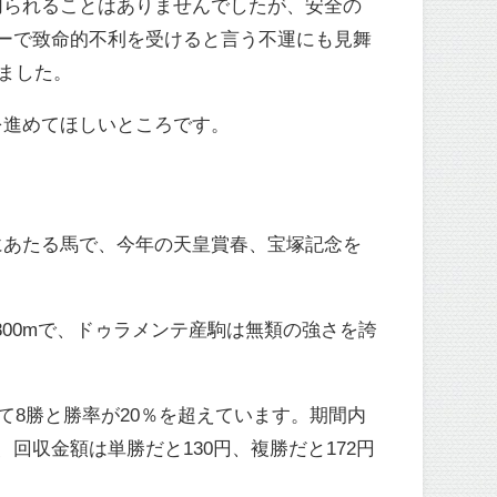
切られることはありませんでしたが、安全の
ーで致命的不利を受けると言う不運にも見舞
りました。
を進めてほしいところです。
にあたる馬で、今年の天皇賞春、宝塚記念を
1800mで、ドゥラメンテ産駒は無類の強さを誇
5戦して8勝と勝率が20％を超えています。期間内
回収金額は単勝だと130円、複勝だと172円