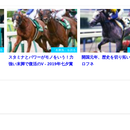
る
「名勝負」を語る
スタミナとパワーがモノをいう！力
開国元年、歴史を切り拓
強い末脚で復活のV - 2019年七夕賞
ロフネ