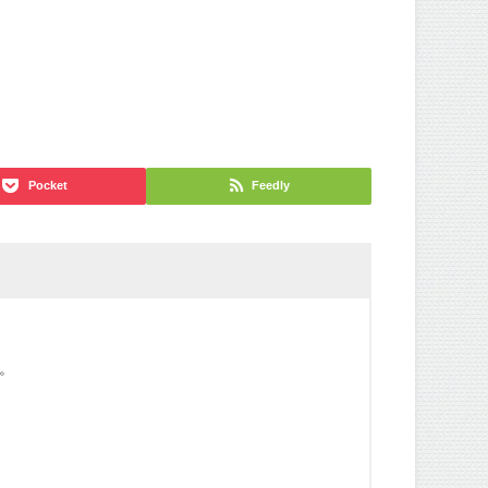
Pocket
Feedly
心。