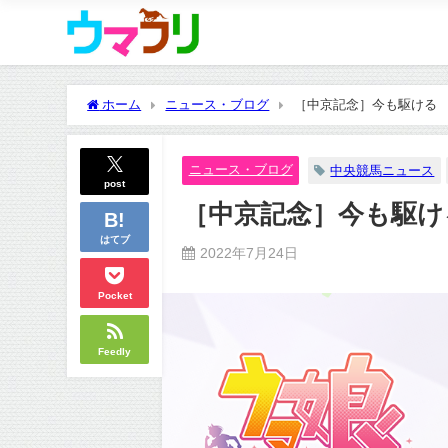
ホーム
ニュース・ブログ
［中京記念］今も駆ける 
ニュース・ブログ
中央競馬ニュース
post
［中京記念］今も駆け
はてブ
2022年7月24日
Pocket
Feedly