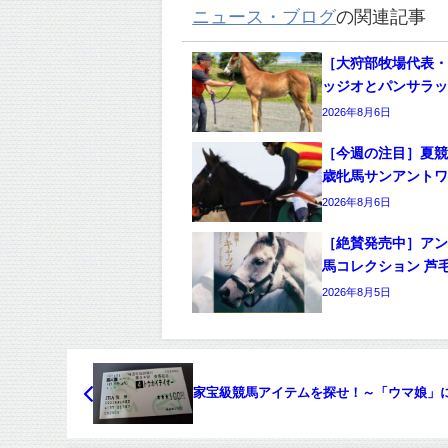
ニュース・ブログ
の関連記事
［大狩部牧場代表・
ッジオとパンサラ
2026年8月6日
［今週の注目］夏競
歳牝馬サンアント
2026年8月6日
［絶賛発売中］ア
馬コレクション 芦
2026年8月5日
家宝級競馬アイテムを探せ！～「ウマ娘」