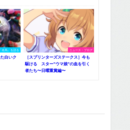
「名馬」を語る
ニュース・ブログ
いた白いク
［スプリンターズステークス］今も
駆ける スター"ウマ娘"の血を引く
者たち〜日曜重賞編〜