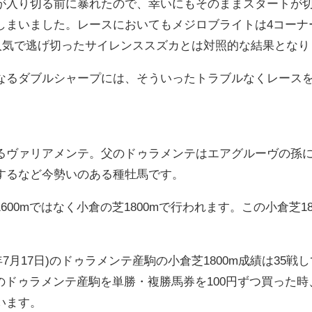
が入り切る前に暴れたので、幸いにもそのままスタートが
しまいました。レースにおいてもメジロブライトは4コーナ
番人気で逃げ切ったサイレンススズカとは対照的な結果とな
なるダブルシャープには、そういったトラブルなくレース
るヴァリアメンテ。父のドゥラメンテはエアグルーヴの孫
するなど今勢いのある種牡馬です。
600mではなく小倉の芝1800mで行われます。この小倉芝
022年7月17日)のドゥラメンテ産駒の小倉芝1800m成績は3
てのドゥラメンテ産駒を単勝・複勝馬券を100円ずつ買った時、
います。