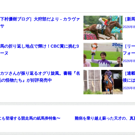
下村優樹ブログ］大狩部だより - カラヴァ
［新馬
ッサ
2026年
馬の折り返し地点で輝け！CBC賞に挑む3
［リー
ワーヌ
フォ
2026年
ンカツさんが振り返るオグリ旋風。書籍『名
［連載
毛の怪物たち』が好評発売中
後には
2026年
にも登場する競走馬の紙馬券特集〜
難病を乗り越え蘇った天才の、真