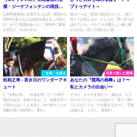
傑・ジーナフォンテンの現役生
プトゥデイト～
活を振り返る。
山形県南東部に位置する上山市。開湯から
彼はいつも、笑顔に囲まれていた。 彼の
555年を数える上山温泉を抱えるこの街に
周りでは馬と人が、人と人が、堅い絆で結
は、かつて競馬があった。 1935年に開場
ばれていた。 そしてその愛らしい瞳に燃
を迎えた『かみのやま...
えるのは、決して諦めない闘...
「名馬」を語る
写真で楽しむ競馬
松柏之寿 - 若き日のワンダーアキ
あなたの『競馬の相棒』は？〜
ュート
私とカメラの出会い〜
1.「松柏之寿」 「松柏之寿」という四字
そうだ、カメラを買おう。 最近は、スマ
熟語がある。長命であること、節度を守っ
ホのカメラもいいものばかり。何も一眼レ
て変わらないことを言う。松や柏といった
フじゃなくても、十分過ぎるほどに、写真
樹齢が長い常緑樹に、変わ...
は撮れる。 しかし、競馬の...