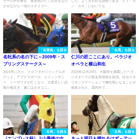
サーの声が響き、黄金色のたてがみをなび
した。よく言われる指標である「ヒト・モ
かせながら一頭のステイゴー...
ノ・カネ」においても、...
「名勝負」を語る
「名馬」を語る
名牝系の名の下に～2009年・ス
仁川の匠ここにあり。ベラジオ
プリングステークス～
オペラと横山和生
2021年に入り、クロフネやジャングルポ
2025年12月24日。大阪杯を連覇したベラ
ケット、アブクマポーロ、エイシンサニ
ジオオペラが競走馬登録を抹消。社台スタ
ー、シーザリオが亡くなり、大変悲しい訃
リオンステーションで種牡馬になることが
報が相次ぎ、遂にはネオユニ...
発表された。国内外で...
「名馬」を語る
「名馬」を語る
［エンプレス杯］上山最後の女
きっと明日も晴れるはず～アッ