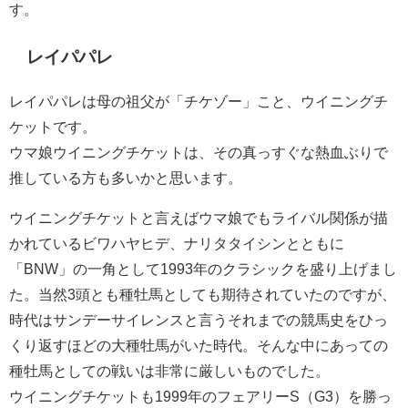
す。
レイパパレ
レイパパレは母の祖父が「チケゾー」こと、ウイニングチ
ケットです。
ウマ娘ウイニングチケットは、その真っすぐな熱血ぶりで
推している方も多いかと思います。
ウイニングチケットと言えばウマ娘でもライバル関係が描
かれているビワハヤヒデ、ナリタタイシンとともに
「BNW」の一角として1993年のクラシックを盛り上げまし
た。当然3頭とも種牡馬としても期待されていたのですが、
時代はサンデーサイレンスと言うそれまでの競馬史をひっ
くり返すほどの大種牡馬がいた時代。そんな中にあっての
種牡馬としての戦いは非常に厳しいものでした。
ウイニングチケットも1999年のフェアリーS（G3）を勝っ