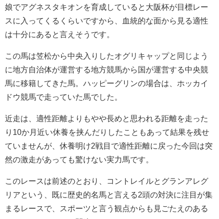
娘でアグネスタキオンを育成していると大阪杯が目標レー
スに入ってくるくらいですから、血統的な面から見る適性
は十分にあると言えそうです。
この馬は笠松から中央入りしたオグリキャップと同じよう
に地方自治体が運営する地方競馬から国が運営する中央競
馬に移籍してきた馬。ハッピーグリンの場合は、ホッカイ
ドウ競馬で走っていた馬でした。
近走は、適性距離よりもやや長めと思われる距離を走った
り10か月近い休養を挟んだりしたこともあって結果を残せ
ていませんが、休養明け2戦目で適性距離に戻った今回は突
然の激走があっても驚けない実力馬です。
このレースは前述のとおり、コントレイルとグランアレグ
リアという、既に歴史的名馬と言える2頭の対決に注目が集
まるレースで、スポーツと言う観点からも見ごたえのある