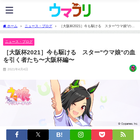
ホーム
ニュース・ブログ
［大阪杯2021］今も駆ける スター"ウマ娘"の血
を引く者たち〜大阪杯編〜
ニュース・ブログ
［大阪杯2021］今も駆ける スター"ウマ娘"の血
を引く者たち〜大阪杯編〜
2021年4月4日