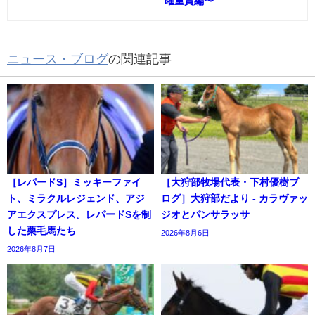
曜重賞編〜
ニュース・ブログ
の関連記事
［レパードS］ミッキーファイ
［大狩部牧場代表・下村優樹ブ
ト、ミラクルレジェンド、アジ
ログ］大狩部だより - カラヴァッ
アエクスプレス。レパードSを制
ジオとパンサラッサ
した栗毛馬たち
2026年8月6日
2026年8月7日