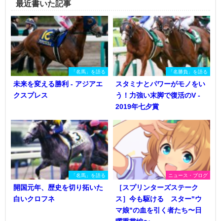
最近書いた記事
「名馬」を語る
「名勝負」を語る
未来を変える勝利 - アジアエ
スタミナとパワーがモノをい
クスプレス
う！力強い末脚で復活のV -
2019年七夕賞
「名馬」を語る
ニュース・ブログ
開国元年、歴史を切り拓いた
［スプリンターズステーク
白いクロフネ
ス］今も駆ける スター"ウ
マ娘"の血を引く者たち〜日