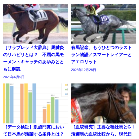
［サラブレッド大辞典］屈腱炎
有馬記念、もうひとつのラスト
のリハビリとは？ 不屈の馬モ
ラン物語／スマートレイアーと
ーメントキャッチのあゆみとと
アエロリット
もに解説
2025年12月28日
2026年6月5日
［データ検証］凱旋門賞におい
［血統研究］主要な種牡馬とGⅠ
て日本馬が活躍する条件とは？
活躍馬の血統比較から、現代日