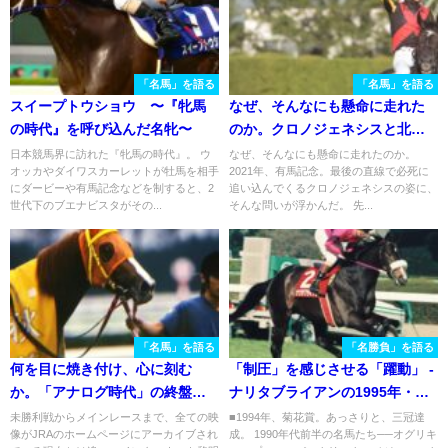
「名馬」を語る
「名馬」を語る
スイープトウショウ 〜『牝馬
なぜ、そんなにも懸命に走れた
の時代』を呼び込んだ名牝〜
のか。クロノジェネシスと北村
友一騎手の1,212日。
日本競馬界に訪れた『牝馬の時代』。 ウ
なぜ、そんなにも懸命に走れたのか。
オッカやダイワスカーレットが牡馬を相手
2021年、有馬記念。最後の直線で必死に
にダービーや有馬記念などを制すると、2
追い込んでくるクロノジェネシスの姿に、
世代下のブエナビスタがその...
そんな問いが浮かんだ。 先...
「名馬」を語る
「名勝負」を語る
何を目に焼き付け、心に刻む
「制圧」を感じさせる「躍動」 -
か。「アナログ時代」の終盤を
ナリタブライアンの1995年・阪
駆けたティコティコタックの思
神大賞典
未勝利戦からメインレースまで、全ての映
■1994年、菊花賞。あっさりと、三冠達
像がJRAのホームページにアーカイブされ
成。 1990年代前半の名馬たち──オグリキ
い出。