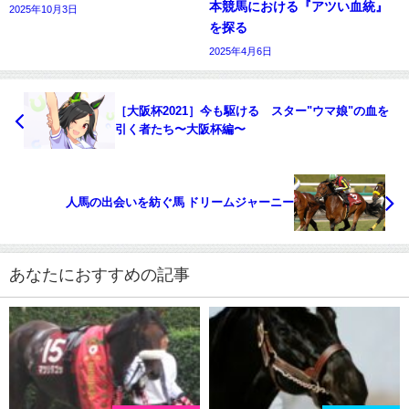
本競馬における『アツい血統』
2025年10月3日
を探る
2025年4月6日
［大阪杯2021］今も駆ける スター"ウマ娘"の血を
引く者たち〜大阪杯編〜
人馬の出会いを紡ぐ馬 ドリームジャーニー
あなたにおすすめの記事