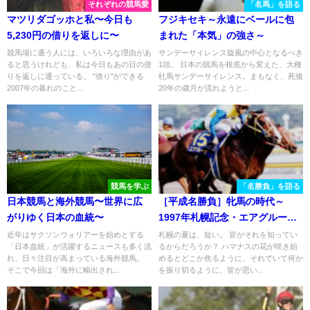
それぞれの競馬愛
「名馬」を語る
マツリダゴッホと私〜今日も
フジキセキ～永遠にベールに包
5,230円の借りを返しに〜
まれた「本気」の強さ～
競馬場に通う人には、いろいろな理由があ
サンデーサイレンス旋風の中心となるべき
ると思うけれども、私は今日もあの日の借
1頭。 日本の競馬を根底から変えた、大種
りを返しに通っている。 "借り"ができる
牡馬サンデーサイレンス。まもなく、死後
2007年の暮れのこと...
20年の歳月が流れようと...
競馬を学ぶ
「名勝負」を語る
日本競馬と海外競馬〜世界に広
［平成名勝負］牝馬の時代～
がりゆく日本の血統〜
1997年札幌記念・エアグルーヴ
～
近年はサクソンウォリアーを始めとする
札幌の夏は、短い。 皆がそれを知ってい
「日本血統」が活躍するニュースも多く流
るからだろうか？ ハマナスの花が咲き始
れ、日々注目が高まっている海外競馬。
めるとどこか焦るように、それでいて何か
そこで今回は「海外に輸出され...
を振り切るように、皆が思い...