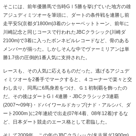
そこには、前年優勝馬で当時GⅠ5勝を挙げていた地方の雄
アジュディミツオーを筆頭に、ダートの条件戦を連勝し前
走平安S(京都ダ1800m)3着のシャーベットトーン、前年に
川崎記念と同じコースで行われたJBCクラシック(川崎ダ
2100m)で3着に入ったボンネビルレコードなど、骨のある
メンバーが揃った。しかしそんな中でヴァーミリアンは単
勝1.7倍の圧倒的1番人気に支持された。
レースも、その人気に応えるものだった。逃げるアジュデ
ィミツオーを2番手でマークすると、４コーナーで楽々と交
わし去り、同馬に6馬身差をつけ、Ｇ１初制覇を飾ったの
だ。その後はダートGⅠ4連勝・JBCクラシック3連覇
(2007〜09年)・ドバイワールドカップ(ナド・アルシバ、ダ
ート2000m )に2年連続で出走(07年4着、08年12着)するな
ど、日本ダート競走のエース格として君臨した。
そして2009年。この年のJBCクラシック(名古屋ダ1900m)