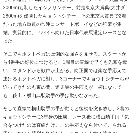
2000m)も制したイシノサンデー、前走東京大賞典(大井ダ
2800m)を優勝したキョウトシチー、その東京大賞典で2着
だった地方重賞の常連コンサートボーイなどの強豪が集
結。実質的に、ドバイへ向けた日本代表馬選定レースとな
った。
そこでもホクトベガは圧倒的な強さを見せる。スタートか
ら4番手の好位につけると、1周目の直線で早くも先頭を奪
い、スタンドから歓声が上がる。向正面では楽な手応えで
逃げるホクトベガに対し、3コーナーでキョウトシチーらが
迫ってきたのも束の間。追走馬の手応えが一杯になって
も、鞍上・横山典弘騎手の手は動かなかった。
そして直線で横山騎手の手が動くと後続を突き放し、2着の
キョウトシチーに3馬身の圧勝。レース後に横山騎手は「気
合をつけたのは直線だけ。この手応えなら付いてこられる