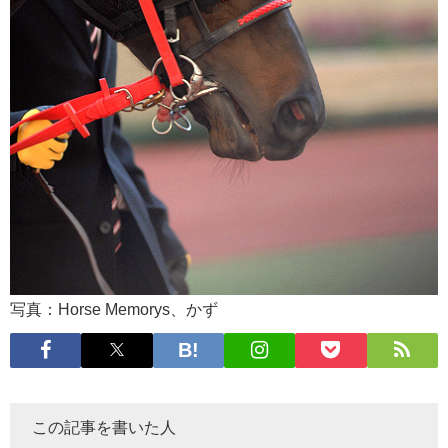
写真：Horse Memorys、かず
この記事を書いた人