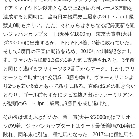
でアドマイヤドン以来となる史上2頭目の同レース3連覇を
達成すると同時に、当時日本競馬史上最多のGⅠ・JpnⅠ級
競走8勝もクリア。ただ、それからはさらなる記録更新を狙
いジャパンカップダート(阪神ダ1800m)、東京大賞典(大井
ダ2000m)に出走するが、それぞれ8着、2着に敗れていた。
そして3度目の正直に期待を込め、2010年の川崎記念に出
走。ファンから単勝1.3倍の1番人気に支持されると、3年前
と同じく逃げるフリオーソを2番手からマーク。しかしフリ
オーソも当時すでに交流GⅠ3勝を挙げ、ヴァーミリアンよ
り2つも若い6歳とあって粘りに粘る。直線は2頭の叩き合い
となり、ゴール前わずかにクビ差抜き出たヴァーミリアン
が悲願のGⅠ・JpnⅠ級競走9勝目を成し遂げた。
その後は燃え尽きたのか、帝王賞(大井ダ2000m)はフリオー
ソの9着、ジャパンカップダートはダート最低着順の14着に
敗れ、同年末に引退、種牡馬となった。2017年に種牡馬も