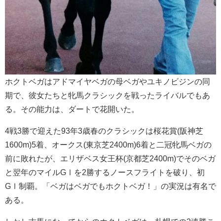
ホクトベガはアドマイヤベガの母ベガやユキノビジンの同
期で、彼女たちと牝馬クラシックを戦ったライバルでもあ
る。その能力は、ダートで花開いた。
4戦3勝で迎えた93年3歳春のクラシックは桜花賞(阪神芝
1600m)5着、オークス(東京芝2400m)6着と二冠牝馬ベガの
前に敗れたが、エリザベス女王杯(京都芝2400m)でそのベガ
と翌年のマイルGⅠを2勝するノースフライトを破り、初
GⅠ制覇。「ベガはベガでもホクトベガ！」の実況は有名で
ある。