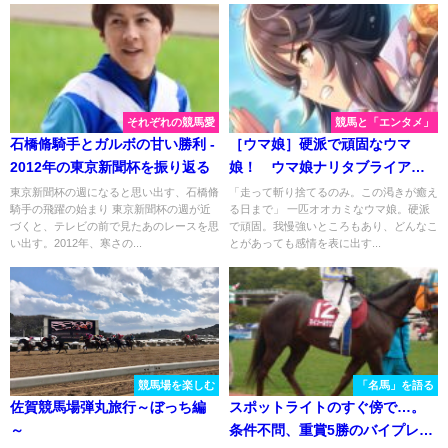
それぞれの競馬愛
競馬と「エンタメ」
石橋脩騎手とガルボの甘い勝利 -
［ウマ娘］硬派で頑固なウマ
2012年の東京新聞杯を振り返る
娘！ ウマ娘ナリタブライアン
と、史実馬ナリタブライアン。
東京新聞杯の週になると思い出す、石橋脩
「走って斬り捨てるのみ。この渇きが癒え
騎手の飛躍の始まり 東京新聞杯の週が近
る日まで」 一匹オオカミなウマ娘。硬派
づくと、テレビの前で見たあのレースを思
で頑固。我慢強いところもあり、どんなこ
い出す。2012年、寒さの...
とがあっても感情を表に出す...
競馬場を楽しむ
「名馬」を語る
佐賀競馬場弾丸旅行～ぼっち編
スポットライトのすぐ傍で…。
～
条件不問、重賞5勝のバイプレイ