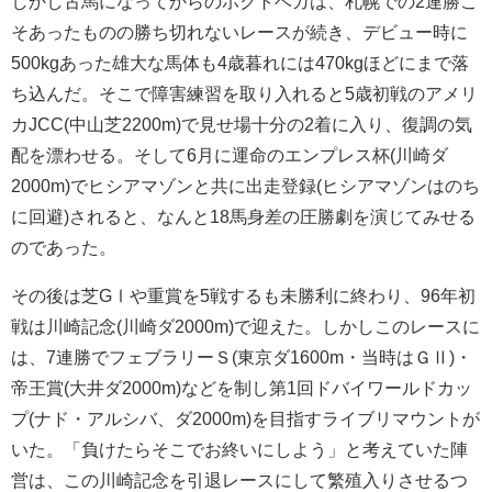
しかし古馬になってからのホクトベガは、札幌での2連勝こ
そあったものの勝ち切れないレースが続き、デビュー時に
500kgあった雄大な馬体も4歳暮れには470kgほどにまで落
ち込んだ。そこで障害練習を取り入れると5歳初戦のアメリ
カJCC(中山芝2200m)で見せ場十分の2着に入り、復調の気
配を漂わせる。そして6月に運命のエンプレス杯(川崎ダ
2000m)でヒシアマゾンと共に出走登録(ヒシアマゾンはのち
に回避)されると、なんと18馬身差の圧勝劇を演じてみせる
のであった。
その後は芝GⅠや重賞を5戦するも未勝利に終わり、96年初
戦は川崎記念(川崎ダ2000m)で迎えた。しかしこのレースに
は、7連勝でフェブラリーＳ(東京ダ1600m・当時はＧⅡ)・
帝王賞(大井ダ2000m)などを制し第1回ドバイワールドカッ
プ(ナド・アルシバ、ダ2000m)を目指すライブリマウントが
いた。「負けたらそこでお終いにしよう」と考えていた陣
営は、この川崎記念を引退レースにして繁殖入りさせるつ