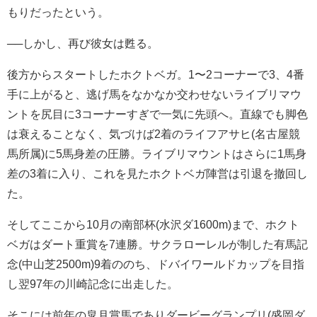
もりだったという。
──しかし、再び彼女は甦る。
後方からスタートしたホクトベガ。1〜2コーナーで3、4番
手に上がると、逃げ馬をなかなか交わせないライブリマウ
ントを尻目に3コーナーすぎで一気に先頭へ。直線でも脚色
は衰えることなく、気づけば2着のライフアサヒ(名古屋競
馬所属)に5馬身差の圧勝。ライブリマウントはさらに1馬身
差の3着に入り、これを見たホクトベガ陣営は引退を撤回し
た。
そしてここから10月の南部杯(水沢ダ1600m)まで、ホクト
ベガはダート重賞を7連勝。サクラローレルが制した有馬記
念(中山芝2500m)9着ののち、ドバイワールドカップを目指
し翌97年の川崎記念に出走した。
そこには前年の皐月賞馬でありダービーグランプリ(盛岡ダ