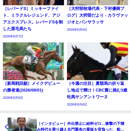
［レパードS］ミッキーファイ
［大狩部牧場代表・下村優樹ブ
ト、ミラクルレジェンド、アジ
ログ］大狩部だより - カラヴァッ
アエクスプレス。レパードSを制
ジオとパンサラッサ
した栗毛馬たち
2026年8月6日
2026年8月7日
［新馬戦回顧］メイクデビュー
［今週の注目］夏競馬の折り返
の勝者達(2026/08/01)
し地点で輝け！CBC賞に挑む3歳
牝馬サンアントワーヌ
2026年8月6日
2026年8月6日
［インタビュー］外出禁止に給料ゼロ…衝撃の下積
み時代を乗り越え名門厩舎の看板を背負った、船