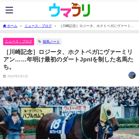
ホーム
ニュース・ブログ
［川崎記念］ロジータ、ホクトベガにヴァーミリ
アン……年明け最初のダートJpnIを制した名馬たち。
ニュース・ブログ
競馬ノート
［川崎記念］ロジータ、ホクトベガにヴァーミリ
アン……年明け最初のダートJpnIを制した名馬た
ち。
2022年2月1日