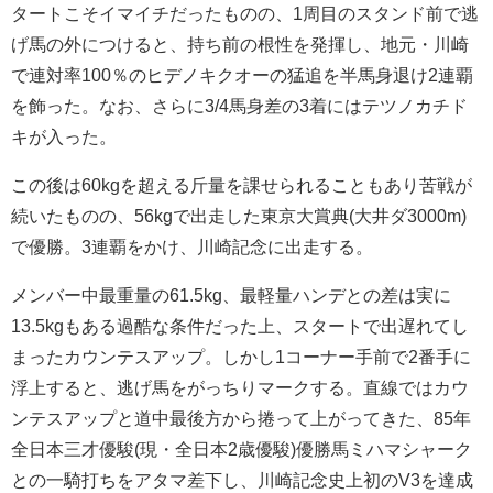
タートこそイマイチだったものの、1周目のスタンド前で逃
げ馬の外につけると、持ち前の根性を発揮し、地元・川崎
で連対率100％のヒデノキクオーの猛追を半馬身退け2連覇
を飾った。なお、さらに3/4馬身差の3着にはテツノカチド
キが入った。
この後は60kgを超える斤量を課せられることもあり苦戦が
続いたものの、56kgで出走した東京大賞典(大井ダ3000m)
で優勝。3連覇をかけ、川崎記念に出走する。
メンバー中最重量の61.5kg、最軽量ハンデとの差は実に
13.5kgもある過酷な条件だった上、スタートで出遅れてし
まったカウンテスアップ。しかし1コーナー手前で2番手に
浮上すると、逃げ馬をがっちりマークする。直線ではカウ
ンテスアップと道中最後方から捲って上がってきた、85年
全日本三才優駿(現・全日本2歳優駿)優勝馬ミハマシャーク
との一騎打ちをアタマ差下し、川崎記念史上初のV3を達成