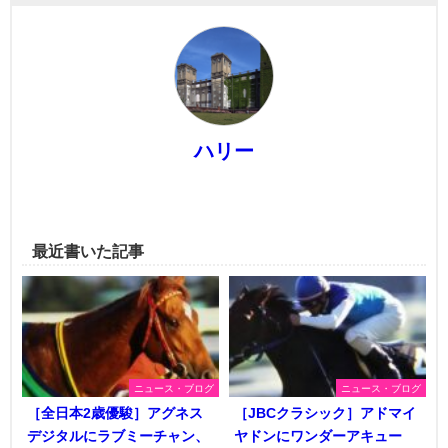
ハリー
最近書いた記事
ニュース・ブログ
ニュース・ブログ
［全日本2歳優駿］アグネス
［JBCクラシック］アドマイ
デジタルにラブミーチャン、
ヤドンにワンダーアキュー