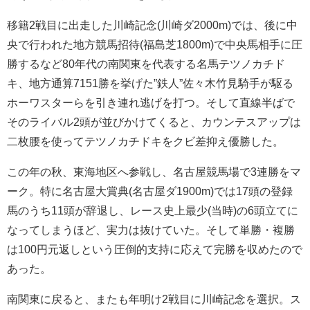
移籍2戦目に出走した川崎記念(川崎ダ2000m)では、後に中
央で行われた地方競馬招待(福島芝1800m)で中央馬相手に圧
勝するなど80年代の南関東を代表する名馬テツノカチド
キ、地方通算7151勝を挙げた”鉄人”佐々木竹見騎手が駆る
ホーワスターらを引き連れ逃げを打つ。そして直線半ばで
そのライバル2頭が並びかけてくると、カウンテスアップは
二枚腰を使ってテツノカチドキをクビ差抑え優勝した。
この年の秋、東海地区へ参戦し、名古屋競馬場で3連勝をマ
ーク。特に名古屋大賞典(名古屋ダ1900m)では17頭の登録
馬のうち11頭が辞退し、レース史上最少(当時)の6頭立てに
なってしまうほど、実力は抜けていた。そして単勝・複勝
は100円元返しという圧倒的支持に応えて完勝を収めたので
あった。
南関東に戻ると、またも年明け2戦目に川崎記念を選択。ス