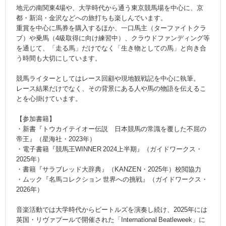
地元の南関東4場や、大学時代から通う東京競馬場を中心に、京
都・新潟・金沢などへの旅打ちも楽しんでいます。
重賞を中心に馬券を購入するほか、一口馬主（ターファイトクラ
ブ）や乗馬（4級取得に向け練習中）、クラウドファンディング等
を通じて、「走る馬」だけでなく「生き物としての馬」と向き合
う時間も大切にしています。
競馬ライターとしてはレース回顧や現地観戦記を中心に執筆。
レース結果だけでなく、その背景にある人や馬の物語を伝えるこ
とを心掛けています。
【参加書籍】
・新書『トウカイテイオー伝説 日本競馬の常識を覆した不屈の
帝王』（星海社・2023年）
・電子書籍『競馬王WINNER 2024上半期』（ガイドワークス・
2025年）
・書籍『サラブレッド大辞典』（KANZEN・2025年）校閲協力
・ムック『名馬コレクション 世界への挑戦』（ガイドワークス・
2026年）
音楽活動では大学時代からビートルズを演奏し続け、2025年には
英国・リヴァプールで開催された「International Beatleweek」に