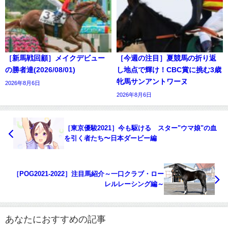
［新馬戦回顧］メイクデビュー
［今週の注目］夏競馬の折り返
の勝者達(2026/08/01)
し地点で輝け！CBC賞に挑む3歳
牝馬サンアントワーヌ
2026年8月6日
2026年8月6日
［東京優駿2021］今も駆ける スター"ウマ娘"の血
を引く者たち〜日本ダービー編
［POG2021-2022］注目馬紹介～一口クラブ・ロー
レルレーシング編～
あなたにおすすめの記事