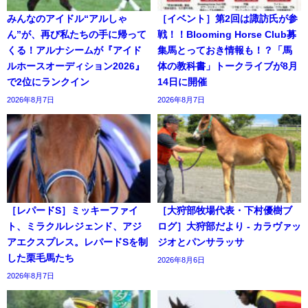
みんなのアイドル“アルしゃ
［イベント］第2回は諏訪氏が参
ん”が、再び私たちの手に帰って
戦！！Blooming Horse Club募
くる！アルナシームが『アイド
集馬とっておき情報も！？「馬
ルホースオーディション2026』
体の教科書」トークライブが8月
で2位にランクイン
14日に開催
2026年8月7日
2026年8月7日
［レパードS］ミッキーファイ
［大狩部牧場代表・下村優樹ブ
ト、ミラクルレジェンド、アジ
ログ］大狩部だより - カラヴァッ
アエクスプレス。レパードSを制
ジオとパンサラッサ
した栗毛馬たち
2026年8月6日
2026年8月7日