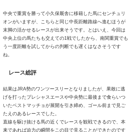
中央で重賞を勝って小久保厩舎に移籍した馬にセンチュリ
オンがいますが、こちらと同じ中長距離路線へ進むほうが
末脚の活かせるレースが出来そうです。とはいえ、今回は
中央上位の馬たちも交えての1戦でしたから、南関重賞でも
う一度距離を試してからの判断でも遅くはなさそうです
ね。
レース総評
結果はJRA勢のワンツースリーとなりましたが、果敢に逃
げを打ったプレシャスエースや中央勢に最後まで食らいつ
いたベストマッチョが展開を引き締め、ゴール前まで見ご
たえのあるレースでした。
直線を駆け抜ける馬の近くでレースを観戦できるので、本
来であれば迫力の瞬間をこの目で見ることができたのです