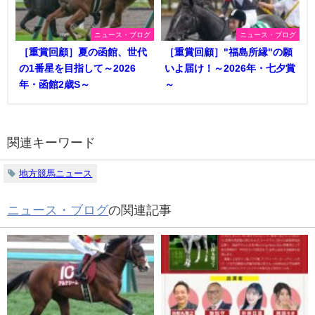
ニュース・ブログ
ニュース・ブログ
［重賞回顧］夏の函館、世代
［重賞回顧］"福島所縁"の願
の1番星を目指して～2026
いよ届け！～2026年・七夕賞
年・函館2歳S～
～
関連キーワード
地方競馬ニュース
ニュース・ブログ
の関連記事