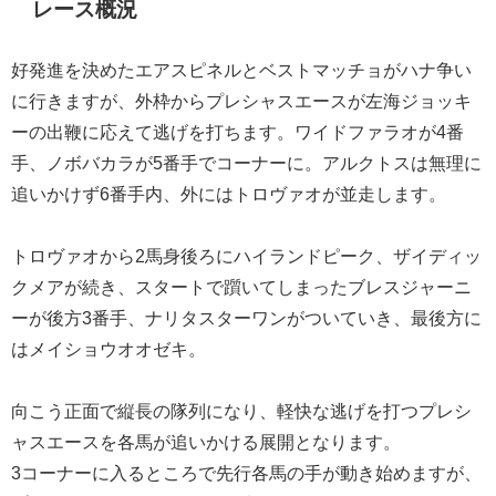
レース概況
好発進を決めたエアスピネルとベストマッチョがハナ争い
に行きますが、外枠からプレシャスエースが左海ジョッキ
ーの出鞭に応えて逃げを打ちます。ワイドファラオが4番
手、ノボバカラが5番手でコーナーに。アルクトスは無理に
追いかけず6番手内、外にはトロヴァオが並走します。
トロヴァオから2馬身後ろにハイランドピーク、ザイディッ
クメアが続き、スタートで躓いてしまったブレスジャーニ
ーが後方3番手、ナリタスターワンがついていき、最後方に
はメイショウオオゼキ。
向こう正面で縦長の隊列になり、軽快な逃げを打つプレシ
ャスエースを各馬が追いかける展開となります。
3コーナーに入るところで先行各馬の手が動き始めますが、