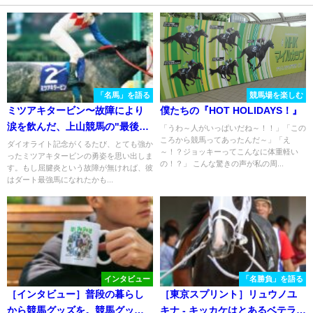
「名馬」を語る
競馬場を楽しむ
ミツアキタービン〜故障により
僕たちの『HOT HOLIDAYS！』
涙を飲んだ、上山競馬の"最後の
「うわ～人がいっぱいだね～！！」「この
ころから競馬ってあったんだ～」「え
大物"〜
ダイオライト記念がくるたび、とても強か
～！？ジョッキーってこんなに体重軽い
ったミツアキタービンの勇姿を思い出しま
の！？」 こんな驚きの声が私の周...
す。もし屈腱炎という故障が無ければ、彼
はダート最強馬になれたかも...
インタビュー
「名勝負」を語る
［インタビュー］普段の暮らし
［東京スプリント］リュウノユ
から競馬グッズを。競馬グッズ
キナ - キッカケはとあるベテラン