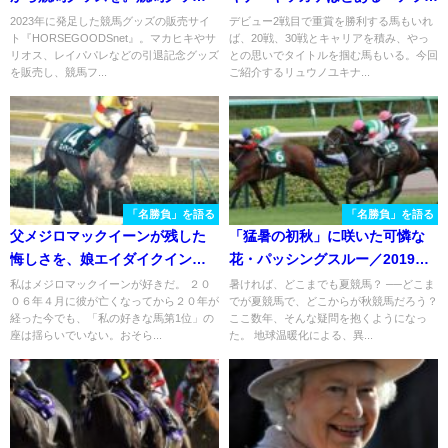
の販売サイト
騎手との出会い。デビュー36戦
2023年に発足した競馬グッズの販売サイ
デビュー2戦目で重賞を勝利する馬もいれ
ト『HORSEGOODSnet』。マカヒキやサ
ば、20戦、30戦とキャリアを積み、やっ
『HORSEGOODSnet』代表・米
目でようやく噛み締めた重賞の
リオス、レイパパレなどの引退記念グッズ
との思いでタイトルを掴む馬もいる。今回
本さんの想いとは
味。
を販売し、競馬フ...
ご紹介するリュウノユキナ...
「名勝負」を語る
「名勝負」を語る
父メジロマックイーンが残した
「猛暑の初秋」に咲いた可憐な
悔しさを、娘エイダイクインが
花・パッシングスルー／2019年
回収した日 - 1998年クイーンカ
紫苑ステークス
私はメジロマックイーンが好きだ。 ２０
暑ければ、どこまでも夏競馬？ ──どこま
０６年４月に彼が亡くなってから２０年が
でが夏競馬で、どこからが秋競馬だろう？
ップ
経った今でも、「私の好きな馬第1位」の
ここ数年、そんな疑問を抱くようになっ
座は揺らいでいない。おそら...
た。 地球温暖化による、異...