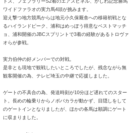
トス、フェブラリーS2着のエアスピネル、かしわ記念勝馬
ワイドファラオの実力馬4頭が挑みます。
迎え撃つ地方競馬からは地元小久保厩舎への移籍初戦とな
るハイランドピーク、浦和はめっぽう得意なベストマッチ
ョ、浦和開催のJBCスプリントで3着の経験があるトロヴァ
オらが参戦。
実力伯仲の好メンバーでの対戦。
是非とも現地で観戦したいところでしたが、残念ながら無
観客開催の為、テレビ埼玉の中継で応援しました。
ゲートの不具合の為、発送時刻が10分ほど遅れてのスター
ト。長めの輪乗りからノボバカラが動かず、目隠しをして
のゲートインとなりましたが、ほかの各馬は順調にゲート
に収まりました。