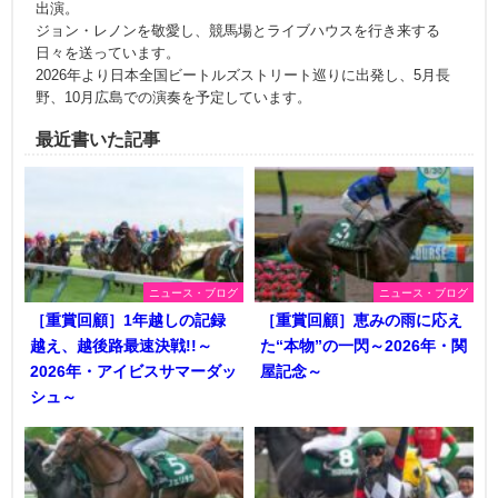
出演。
ジョン・レノンを敬愛し、競馬場とライブハウスを行き来する
日々を送っています。
2026年より日本全国ビートルズストリート巡りに出発し、5月長
野、10月広島での演奏を予定しています。
最近書いた記事
ニュース・ブログ
ニュース・ブログ
［重賞回顧］1年越しの記録
［重賞回顧］恵みの雨に応え
越え、越後路最速決戦!!～
た“本物”の一閃～2026年・関
2026年・アイビスサマーダッ
屋記念～
シュ～