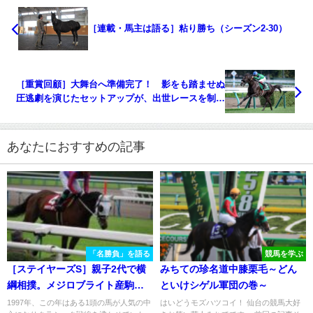
［連載・馬主は語る］粘り勝ち（シーズン2-30）
［重賞回顧］大舞台へ準備完了！ 影をも踏ませぬ
圧逃劇を演じたセットアップが、出世レースを制覇
～2023年・札幌2歳S～
あなたにおすすめの記事
「名勝負」を語る
競馬を学ぶ
［ステイヤーズS］親子2代で横
みちての珍名道中膝栗毛～どん
綱相撲。メジロブライト産駒マ
といけシゲル軍団の巻～
キハタサイボーグの2007年ステ
1997年、この年はある1頭の馬が人気の中
はいどうモズハツコイ！ 仙台の競馬大好