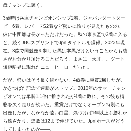
歳チャンプに輝く。
3歳時は兵庫チャンピオンシップ2着、ジャパンダートダー
ビー6着、レパードS2着など勢いに陰りが見えたものの、
彼に中距離は長かっただけだった。秋の東京盃で2着に入る
と、続くJBCスプリントでJpnIタイトルを獲得。2023年現
在、3歳で同競走を制した馬は本馬だけということからも凄
さがお分かり頂けることだろう。まさに「天才」。ダート
短距離界に現れたニューヒーローだった。
だが、勢いはそう長く続かない。4歳春に重賞2勝したが、
かきつばた記念で連勝がストップ。2010年のサマーチャン
ピオンでは単勝1.1倍に推されたが4着に敗れ、その後も精
彩を欠く走りが続いた。重賞だけでなくオープン特別にも
出走したが、なかなか遠い白星。気づけば1年以上も勝利か
ら遠ざかり、連敗は12まで伸びていた。JpnIホースがどう
してしまったのか――。