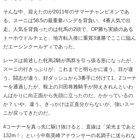
そんな中、迎えたのが2011年のサマーチャンピオンであ
る。スーニは58.5の最重量ハンデを背負い、4番人気で出
走。人気を背負ったのは牝馬の2頭で、OP勝ち実績のある
トーホウドルチェと、地方転入後に重賞3連勝でここに臨ん
だエーシンクールディであった。
レースは前述した牝馬2騎が馬群を引っ張る形になったが、
スーニの行きっぷりが、これまでと明らかに違う。目が違
う。闘志が違う。好ダッシュから3番手に付けて1、2コーナ
ーを通過したが、鞍上の川田将雅騎手が抑えきれんといわ
んばかりに向正面から先頭に立ったのだ。かかっているの
か？ いや、違う。きっかけは正直分からないが、強いスー
ニが戻ってきたのだ。
4コーナーを真っ先に駆け抜けると、直線は「栄光まであと
132m！」という中島英峰アナウンサーの名調子に送られな