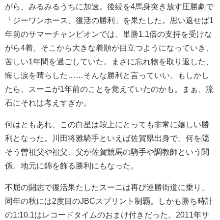
がら、みるみるうちに加速。後続を4馬身突き放す圧勝劇で
「ジーワンホース、復活の勝利」を果たした。思い返せば1
年前のサマーチャンピオンでは、単勝1.1倍の支持を受けな
がら4着。そこから大きな着順が目立つようになっていき、
苦しい1年間を過ごしていた。まさに忘れ物を取り返した、
悔し涙を晴らした……そんな勝利と言っていい。もしかし
たら、スーニが1年前のことを覚えていたのかも。まぁ、流
石にそれは考えすぎか。
何はともあれ、この白星は鞍上にとっても非常に嬉しい勝
利となった。川田将雅騎手といえば佐賀県出身で、何を隠
そう曽祖父や祖父、父が佐賀競馬の騎手や調教師という関
係。地元に錦を飾る勝利にもなった。
不屈の闘志で復活果たしたスーニは再び連勝街道に乗り、
同年の秋には2度目のJBCスプリント制覇。しかも勝ち時計
の1:10.1はレコードタイムのおまけ付きだった。2011年サ