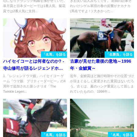
心になりクラシック戦線を沸かせていた。
きお笑い芸人みちてです。 前回の記事そ
イヤーズSを振り返る。
皐月賞と日本ダービーでは1番人気、菊花
れいけシゲル軍団の巻の反響がナカナカ
賞では2番人気に支持...
(馬名ですよ！) 大きかった...
「名馬」を語る
「名勝負」を語る
ハイセイコーとは何者なのか? -
古豪が見せた最後の意地～1996
寺山修司が語るレジェンドホー
年・金鯱賞～
スとその時代
1.「レジェンドウマ娘」ハイセイコー ゲ
近年、金鯱賞ほど施行時期やその位置づけ
ーム『ウマ娘 プリティーダービー』の4
が目まぐるしく変更された重賞はないだろ
周年で追加された新シナリオ「The
う。古くは、夏のハンデ重賞として親しま
Twinkle Legen...
れていたものの、1996年...
「名馬」を語る
「名馬」を語る