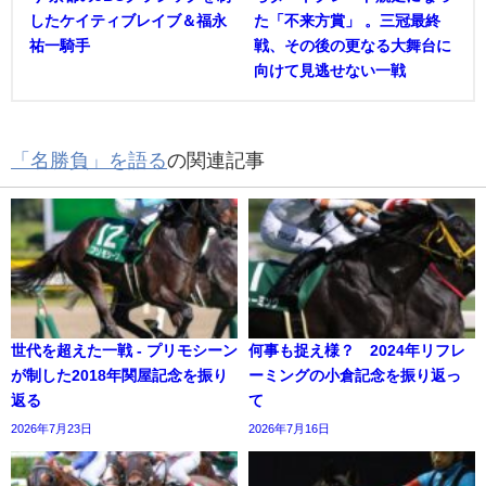
したケイティブレイブ＆福永
た「不来方賞」 。三冠最終
祐一騎手
戦、その後の更なる大舞台に
向けて見逃せない一戦
「名勝負」を語る
の関連記事
世代を超えた一戦 - プリモシーン
何事も捉え様？ 2024年リフレ
が制した2018年関屋記念を振り
ーミングの小倉記念を振り返っ
返る
て
2026年7月23日
2026年7月16日