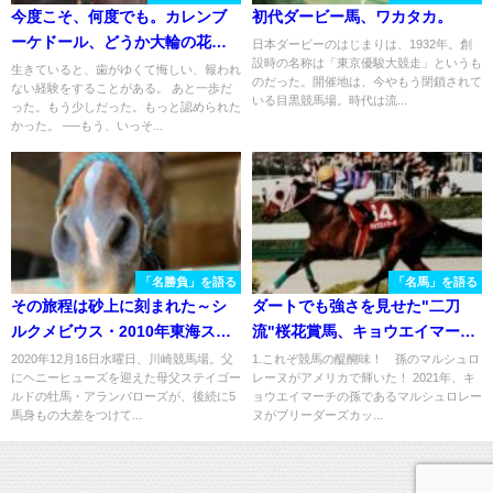
今度こそ、何度でも。カレンブ
初代ダービー馬、ワカタカ。
ーケドール、どうか大輪の花
日本ダービーのはじまりは、1932年。創
設時の名称は「東京優駿大競走」というも
を。
生きていると、歯がゆくて悔しい、報われ
のだった。開催地は、今やもう閉鎖されて
ない経験をすることがある。 あと一歩だ
いる目黒競馬場。時代は流...
った。もう少しだった。もっと認められた
かった。 ──もう、いっそ...
「名勝負」を語る
「名馬」を語る
その旅程は砂上に刻まれた～シ
ダートでも強さを見せた"二刀
ルクメビウス・2010年東海ステ
流"桜花賞馬、キョウエイマー
ークス〜
チ。その挑戦の旅を振り返る
2020年12月16日水曜日、川崎競馬場。父
1.これぞ競馬の醍醐味！ 孫のマルシュロ
にヘニーヒューズを迎えた母父ステイゴー
レーヌがアメリカで輝いた！ 2021年、キ
ルドの牡馬・アランバローズが、後続に5
ョウエイマーチの孫であるマルシュロレー
馬身もの大差をつけて...
ヌがブリーダーズカッ...