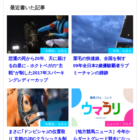
最近書いた記事
「名勝負」を語る
「名馬」を語る
悲運の死から20年、天に届け
栗毛の快速娘、全国を制す
る白星に - ホクトベガの“主
09年全日本2歳優駿覇者ラブ
戦”が制した2017年スパーキ
ミーチャンの蹄跡
ングレディーカップ
「名勝負」を語る
ニュース・ブログ
まさに｢ドンピシャ｣の位置取
［地方競馬ニュース］今年か
り 京都のJBCクラシックを制
らダートグレード競走になっ