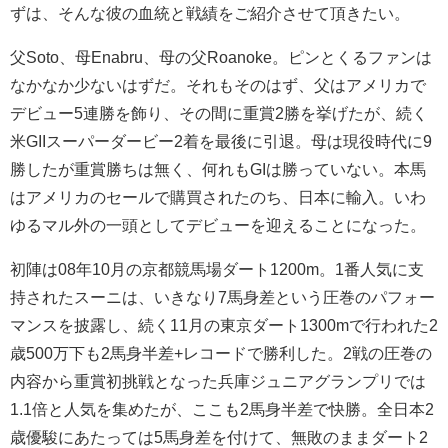
ずは、そんな彼の血統と戦績をご紹介させて頂きたい。
父Soto、母Enabru、母の父Roanoke。ピンとくるファンは
なかなか少ないはずだ。それもそのはず、父はアメリカで
デビュー5連勝を飾り、その間に重賞2勝を挙げたが、続く
米GIIスーパーダービー2着を最後に引退。母は現役時代に9
勝したが重賞勝ちは無く、何れもGIは勝っていない。本馬
はアメリカのセールで購買されたのち、日本に輸入。いわ
ゆるマル外の一頭としてデビューを迎えることになった。
初陣は08年10月の京都競馬場ダート1200m。1番人気に支
持されたスーニは、いきなり7馬身差という圧巻のパフォー
マンスを披露し、続く11月の東京ダート1300mで行われた2
歳500万下も2馬身半差+レコードで勝利した。2戦の圧巻の
内容から重賞初挑戦となった兵庫ジュニアグランプリでは
1.1倍と人気を集めたが、ここも2馬身半差で快勝。全日本2
歳優駿にあたっては5馬身差を付けて、無敗のままダート2