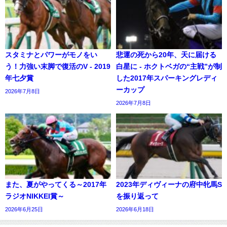
スタミナとパワーがモノをい
悲運の死から20年、天に届ける
う！力強い末脚で復活のV - 2019
白星に - ホクトベガの“主戦”が制
年七夕賞
した2017年スパーキングレディ
ーカップ
2026年7月8日
2026年7月8日
また、夏がやってくる～2017年
2023年ディヴィーナの府中牝馬S
ラジオNIKKEI賞～
を振り返って
2026年6月25日
2026年6月18日