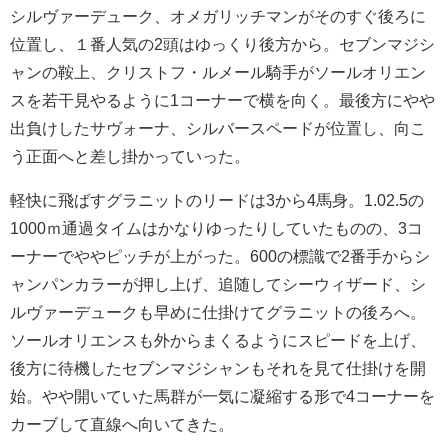
シルヴァーデューク、オメガリッチマンがそのすぐ後ろに
位置し、１番人気の2頭はゆっくり後方から。セブンマジシ
ャンの鞍上、クリストフ・ルメール騎手がソールオリエン
スを若干見やるように1コーナーで横を向く。最後方にやや
出負けしたサヴォーナ、シルバースペードが位置し、向こ
う正面へと差し掛かっていった。
軽快に飛ばすグラニットのリードは3から4馬身。1.02.5の
1000ｍ通過タイムはかなりゆったりしていたものの、3コ
ーナーでややピッチが上がった。600の標識で2番手からシ
ャンパンカラーが押し上げ、追随してシーウィザード、シ
ルヴァーデュークも早めに仕掛けてグラニットの後ろへ。
ソールオリエンスも外からまくるようにスピードを上げ、
後方に待機したセブンマジシャンもそれを見て仕掛けを開
始。やや開いていた馬群が一気に凝縮する形で4コーナーを
カーブして直線へ向いてきた。