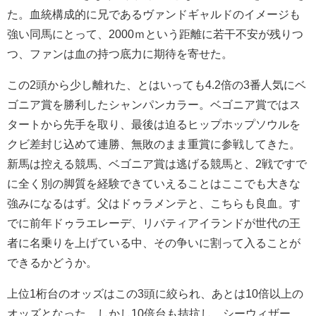
た。血統構成的に兄であるヴァンドギャルドのイメージも
強い同馬にとって、2000ｍという距離に若干不安が残りつ
つ、ファンは血の持つ底力に期待を寄せた。
この2頭から少し離れた、とはいっても4.2倍の3番人気にベ
ゴニア賞を勝利したシャンパンカラー。ベゴニア賞ではス
タートから先手を取り、最後は迫るヒップホップソウルを
クビ差封じ込めて連勝、無敗のまま重賞に参戦してきた。
新馬は控える競馬、ベゴニア賞は逃げる競馬と、2戦ですで
に全く別の脚質を経験できていえることはここでも大きな
強みになるはず。父はドゥラメンテと、こちらも良血。す
でに前年ドゥラエレーデ、リバティアイランドが世代の王
者に名乗りを上げている中、その争いに割って入ることが
できるかどうか。
上位1桁台のオッズはこの3頭に絞られ、あとは10倍以上の
オッズとなった。しかし10倍台も拮抗し、シーウィザー