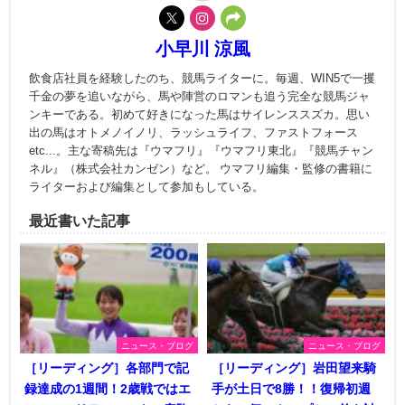
小早川 涼風
飲食店社員を経験したのち、競馬ライターに。毎週、WIN5で一攫
千金の夢を追いながら、馬や陣営のロマンも追う完全な競馬ジャ
ンキーである。初めて好きになった馬はサイレンススズカ。思い
出の馬はオトメノイノリ、ラッシュライフ、ファストフォース
etc...。主な寄稿先は『ウマフリ』『ウマフリ東北』『競馬チャン
ネル』（株式会社カンゼン）など。 ウマフリ編集・監修の書籍に
ライターおよび編集として参加もしている。
最近書いた記事
ニュース・ブログ
ニュース・ブログ
［リーディング］各部門で記
［リーディング］岩田望来騎
録達成の1週間！2歳戦ではエ
手が土日で8勝！！復帰初週