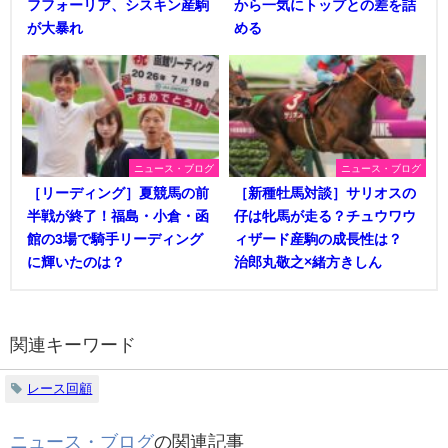
フフォーリア、シスキン産駒
から一気にトップとの差を詰
が大暴れ
める
ニュース・ブログ
ニュース・ブログ
［リーディング］夏競馬の前
［新種牡馬対談］サリオスの
半戦が終了！福島・小倉・函
仔は牝馬が走る？チュウワウ
館の3場で騎手リーディング
ィザード産駒の成長性は？
に輝いたのは？
治郎丸敬之×緒方きしん
関連キーワード
レース回顧
ニュース・ブログ
の関連記事