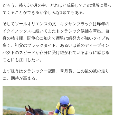
だろう。残り3か月の中、どれほど成長してこの場所に帰っ
てくることができるか楽しみな1頭でもある。
そしてソールオリエンスの父、キタサンブラックは昨年の
イクイノックスに続いてまたもクラシック候補を輩出。自
身の粘り腰、闘争心に加えて産駒は瞬発力が強いタイプも
多く、祖父のブラックタイド、あるいは弟のディープイン
パクトのスピードが存分に受け継がれているように感じる
ことにも注目したい。
まず狙うはクラシック一冠目、皐月賞。この後の彼の走り
に、期待が高まる。