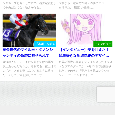
ンズカップと合わせて砂の王者決定戦とし
大学から「電車で20分」の街にアパート
て中央だけでなく地方からも...
を借りた。 1限目の授業に...
「名馬」を語る
インタビュー
黄金世代のマイル王・ダノンシ
［インタビュー］夢を叶えた！
ャンティの豪脚に魅せられて
競馬好きな新進気鋭のデザイナ
ーfuuさんに直撃インタビュー！
直線の入り口で、まだ先頭までは10馬身
名馬の可愛い寝姿をデフォルメしたイラス
以上あっただろうか。それでも、鞍上はそ
トなウマのグッズが、4月13日に新発売さ
の「差」さえも楽しんでいるように映っ
れた。その名も『夢みる名馬コレクショ
た。そして、満を持してゴーサ...
ン』。 アーモンドアイ、コ...
運営情報
プライバシーポリシー
お問い合わせ