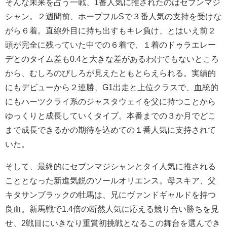
そんな未来を占う一戦、1番人気に推されたのはセブンマジ
シャン。２週間前、ホープフルSで３番人気の支持を受けな
がら６着。直線外目に持ち出すもキレ負け、とはいえ前２
頭が完全に残っていた中での６着で、１着のドゥラエレー
デとのタイム差も0.4と大きな差があるわけでもないところ
から、むしろのびしろが見えたともとらえられる。実績的
にもデビューから２連勝、G1出走と上位クラスで、血統的
にもハーツクライ系のジャスタウェイを父に持つことから
ゆっくりと成長していくタイプ。本番までの３か月でどこ
まで成長できるかの期待を込めての１番人気に支持されて
いた。
そして、最終的にセブンマジシャンとタイ人気に推される
こととなった新進気鋭のソールオリエンス。母スキア、父
キタサンブラックの牡馬は、兄にヴァンドギャルドを持つ
良血。新馬戦で1.4倍の断然人気に応える競り合い勝ちを見
せ、2戦目にいきなり重賞初挑戦となるこの舞台を選んでき