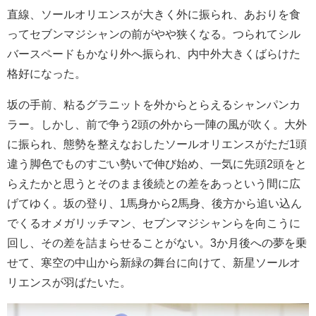
直線、ソールオリエンスが大きく外に振られ、あおりを食
ってセブンマジシャンの前がやや狭くなる。つられてシル
バースペードもかなり外へ振られ、内中外大きくばらけた
格好になった。
坂の手前、粘るグラニットを外からとらえるシャンパンカ
ラー。しかし、前で争う2頭の外から一陣の風が吹く。大外
に振られ、態勢を整えなおしたソールオリエンスがただ1頭
違う脚色でものすごい勢いで伸び始め、一気に先頭2頭をと
らえたかと思うとそのまま後続との差をあっという間に広
げてゆく。坂の登り、1馬身から2馬身、後方から追い込ん
でくるオメガリッチマン、セブンマジシャンらを向こうに
回し、その差を詰まらせることがない。3か月後への夢を乗
せて、寒空の中山から新緑の舞台に向けて、新星ソールオ
リエンスが羽ばたいた。