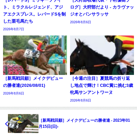
ト、ミラクルレジェンド、アジ
ログ］大狩部だより - カラヴァッ
アエクスプレス。レパードSを制
ジオとパンサラッサ
した栗毛馬たち
2026年8月6日
2026年8月7日
［新馬戦回顧］メイクデビュー
［今週の注目］夏競馬の折り返
の勝者達(2026/08/01)
し地点で輝け！CBC賞に挑む3歳
牝馬サンアントワーヌ
2026年8月6日
2026年8月6日
［新馬戦回顧］メイクデビューの勝者達 - 2023年01
月15日(日)-