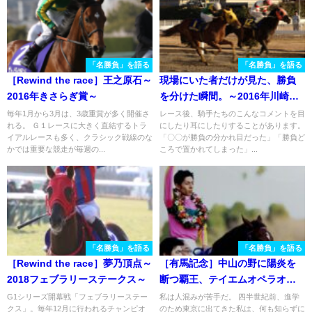
「名勝負」を語る
「名勝負」を語る
［Rewind the race］王之原石～
現場にいた者だけが見た、勝負
2016年きさらぎ賞～
を分けた瞬間。～2016年川崎記
念～
毎年1月から3月は、3歳重賞が多く開催さ
レース後、騎手たちのこんなコメントを目
れる。 Ｇ１レースに大きく直結するトラ
にしたり耳にしたりすることがあります。
イアルレースも多く、クラシック戦線のな
「〇〇が勝負の分かれ目だった」「勝負ど
かでは重要な競走が毎週の...
ころで置かれてしまった」...
「名勝負」を語る
「名勝負」を語る
［Rewind the race］夢乃頂点～
［有馬記念］中山の野に陽炎を
2018フェブラリーステークス～
断つ覇王、テイエムオペラオー -
2000年有馬記念
G1シリーズ開幕戦「フェブラリーステー
私は人混みが苦手だ。 四半世紀前、進学
クス」。毎年12月に行われるチャンピオ
のため東京に出てきた私は、何も知らずに