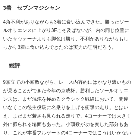
3着 セブンマジシャン
4角不利がありながらも3着に食い込んできた。勝ったソー
ルオリエンスに上がり3Fこそ及ばないが、内の同じ位置に
いたサヴォーナよりも脚色は勝り、不利がありながらもし
っかり3着に食い込んできたのは実力の証明だろう。
総評
9頭立ての小頭数ながら、レース内容的にはかなり濃いもの
が見ることができた今年の京成杯。勝利したソールオリエ
ンスは、まだ混沌を極めるクラシック戦線において、間違
いなくこの後主役級に名乗りを上げる衝撃の走り。とはい
え、まだまだ若さも見られる走りで、4コーナーでは大きく
外に振られる場面もあった。小頭数が功を奏した部分もあ
り、これが本番フルゲートの4コーナーではこうはいかない