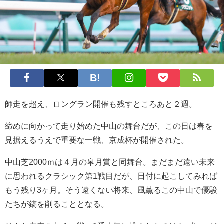
師走を超え、ロングラン開催も残すところあと２週。
締めに向かって走り始めた中山の舞台だが、この日は春を
見据えるうえで重要な一戦、京成杯が開催された。
中山芝2000ｍは４月の皐月賞と同舞台。まだまだ遠い未来
に思われるクラシック第1戦目だが、日付に起こしてみれば
もう残り3ヶ月。そう遠くない将来、風薫るこの中山で優駿
たちが鎬を削ることとなる。