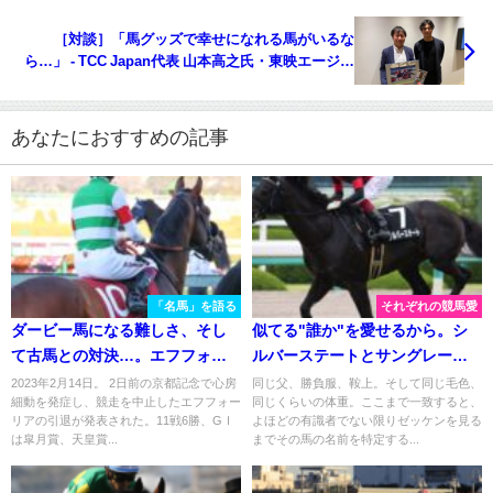
［対談］「馬グッズで幸せになれる馬がいるな
ら…」 - TCC Japan代表 山本高之氏・東映エージエ
ンシー 矢尾板龍行氏
あなたにおすすめの記事
「名馬」を語る
それぞれの競馬愛
ダービー馬になる難しさ、そし
似てる"誰か"を愛せるから。シ
て古馬との対決…。エフフォー
ルバーステートとサングレーザ
リアの現役時代を振り返る。
ー。
2023年2月14日。 2日前の京都記念で心房
同じ父、勝負服、鞍上。そして同じ毛色、
細動を発症し、競走を中止したエフフォー
同じくらいの体重。ここまで一致すると、
リアの引退が発表された。11戦6勝、GⅠ
よほどの有識者でない限りゼッケンを見る
は皐月賞、天皇賞...
までその馬の名前を特定する...