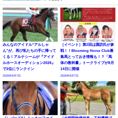
みんなのアイドル“アルしゃ
［イベント］第2回は諏訪氏が参
ん”が、再び私たちの手に帰って
戦！！Blooming Horse Club募
くる！アルナシームが『アイド
集馬とっておき情報も！？「馬
ルホースオーディション2026』
体の教科書」トークライブが8月
で2位にランクイン
14日に開催
2026年8月7日
2026年8月7日
［レパードS］ミッキーファイ
［大狩部牧場代表・下村優樹ブ