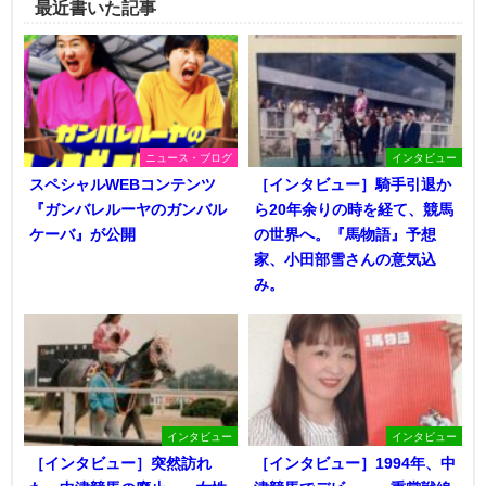
最近書いた記事
ニュース・ブログ
インタビュー
スペシャルWEBコンテンツ
［インタビュー］騎手引退か
『ガンバレルーヤのガンバル
ら20年余りの時を経て、競馬
ケーバ』が公開
の世界へ。『馬物語』予想
家、小田部雪さんの意気込
み。
インタビュー
インタビュー
［インタビュー］突然訪れ
［インタビュー］1994年、中