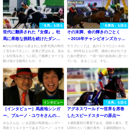
「名馬」を語る
「名勝負」を語る
世代に翻弄された『女傑』。牡
その末脚、命の輝きのごとく
馬に果敢な挑戦を続けたダンス
～2016年チャンピオンズカッ
パートナーの物語
プ・サウンドトゥルー〜
■のちの名血から産まれし女傑 牝馬の時代
サラブレッドは、血のドラマだといわれ
と言われて久しい。女傑と呼ばれる、並み
る。300年以上もの間、連綿と紡がれてき
いる牡馬を向こうに回して颯爽とターフを
た血の歴史が、一頭一頭の血統表に息づい
駆け抜ける駿馬たちが、そ...
ている。 走ることは、すな...
インタビュー
「名馬」を語る
［インタビュー］馬産地シンガ
アグネスワールド〜世界を席巻
ー、ブルーノ・ユウキさんの原
したスピードスターの原点〜
点とは。
みなさんは、いま話題の馬産地シンガー・
２歳戦最初の重賞である、函館２歳Ｓ。芝
馬歌クリエイターであるブルーノ・ユウキ
1200ｍという施行条件、２歳戦開始から