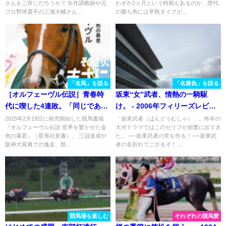
さんをご存じだろうか？ 矢作調教師や元
わずか2ヵ月という時期もあるのか、歴代
プロ野球選手の三浦大輔さん...
の勝ち馬には早熟タイプが...
「名馬」を語る
「名勝負」を語る
［オルフェーヴル伝説］青春時
坂東“女”武者、情熱の一騎駆
代に喫した4連敗。「同じであっ
け。 - 2006年フィリーズレビュ
てたまるか」三冠馬オルフェー
ー・ダイワパッション
2025年2月19日に発売開始した競馬書籍
「坂東武者（ばんどうむしゃ）」。昨年の
『オルフェーヴル伝説 世界を驚かせた金
大河ドラマではこのセリフが頻繁に出てき
ヴル心の叫びを振り返る
色の暴君』（星海社新書）。 三冠達成や
た。 ──坂東武者の世を作る！──坂東武
阪神大賞典での逸走、凱...
者の名折れでござるぞ！ ...
競馬場を楽しむ
それぞれの競馬愛