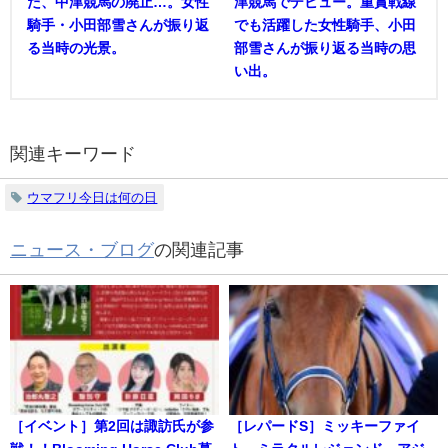
た、中津競馬の廃止…。女性
津競馬でデビュー。重賞戦線
騎手・小田部雪さんが振り返
でも活躍した女性騎手、小田
る当時の光景。
部雪さんが振り返る当時の思
い出。
関連キーワード
ウマフリ今日は何の日
ニュース・ブログ
の関連記事
［イベント］第2回は諏訪氏が参
［レパードS］ミッキーファイ