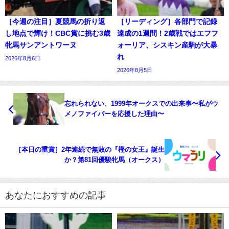
［今週の注目］夏競馬の折り返
［リーディング］各部門で記録
し地点で輝け！CBC賞に挑む3歳
達成の1週間！2歳戦ではエフフ
牝馬サンアントワーヌ
ォーリア、シスキン産駒が大暴
れ
2026年8月6日
2026年8月5日
忘れられない、1999年オークスでの出来事〜私がウ
メノファイバーを応援した理由〜
［本日の重賞］2年連続で無敗の『樫の女王』誕生
か？第81回優駿牝馬（オークス）
あなたにおすすめの記事