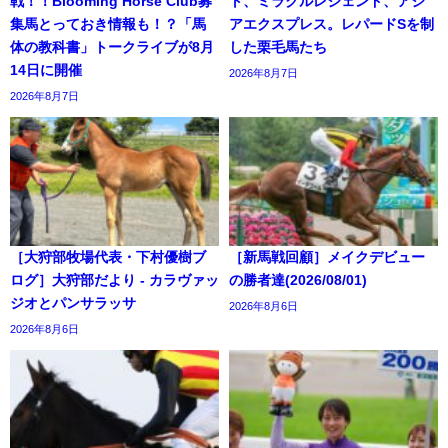
戦！！Blooming Horse Club募
ト、ミラクルレジェンド、アジ
集馬とっておき情報も！？「馬
アエクスプレス。レパードSを制
体の教科書」トークライブが8月
した栗毛馬たち
14日に開催
2026年8月7日
2026年8月7日
［大狩部牧場代表・下村優樹ブ
［新馬戦回顧］メイクデビュー
ログ］大狩部だより - カラヴァッ
の勝者達(2026/08/01)
ジオとパンサラッサ
2026年8月6日
2026年8月6日