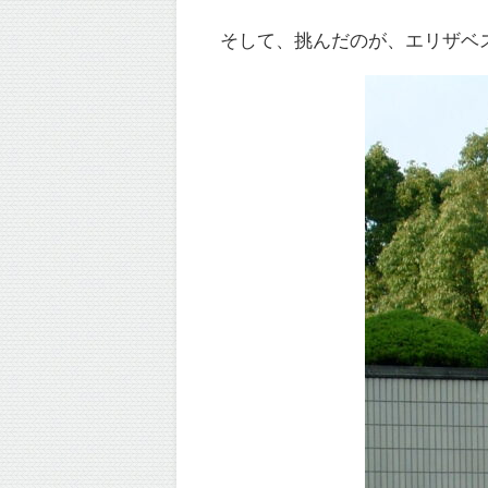
そして、挑んだのが、エリザベ