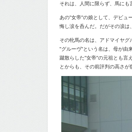
それは、人間に限らず、馬にも
あの"女帝"の娘として、デビ
悔し涙を呑んだ。だがその涙は、
その牝馬の名は、アドマイヤグ
"グルーヴ"という名は、母が
蹴散らした"女帝"の元祖とも言
とからも、その前評判の高さが