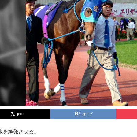
post
はてブ
能を爆発させる。