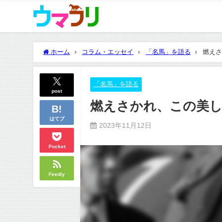
ホーム
コラム・エッセイ
「名馬」を語る
燃えさ
「名馬」を語る
post
燃えさかれ、この美
はてブ
2023年11月12日
Pocket
Feedly