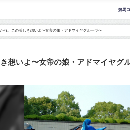
競馬
かれ、この美しき想いよ〜女帝の娘・アドマイヤグルーヴ〜
しき想いよ〜女帝の娘・アドマイヤグ