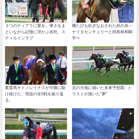
３つのティアラに愛を。儚さをま
幾たびも紡ぎなおされた絆の糸～
といながら記憶に浮かぶ名牝、ス
ナリタセンチュリーと田島裕和騎
ティルインラブ
手〜
素質馬サトノレイナスが可憐に駆
北の大地に描いた未来予想図 - ト
け抜けた、現役の全5戦を振り返
ラストが描いた"夢"
る。