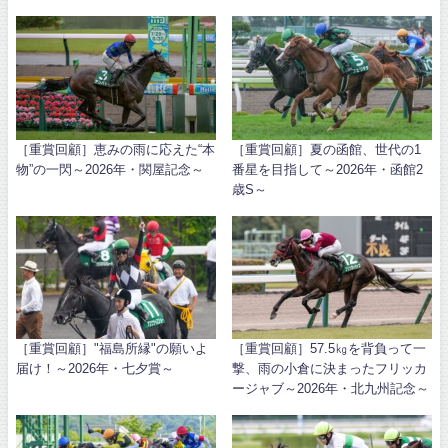
［重賞回顧］恵みの雨に応えた“本
［重賞回顧］夏の函館、世代の1
物”の一閃～2026年・関屋記念～
番星を目指して～2026年・函館2
歳S～
［重賞回顧］"福島所縁"の願いよ
［重賞回顧］57.5㎏を背負って一
届け！～2026年・七夕賞～
撃、雨の小倉に決まったフリッカ
ージャブ～2026年・北九州記念～