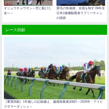
オジュウチョウサン～空に駈けた
栗毛の快速娘、全国を制す 09年全
友へ～
日本2歳優駿覇者ラブミーチャン
の蹄跡
レース回顧
［重賞回顧］1年越しの記録越え、越後路最速決戦!!～2026年・アイビ
スサマーダッシュ～