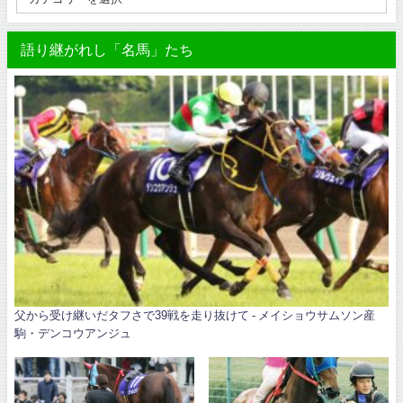
語り継がれし「名馬」たち
父から受け継いだタフさで39戦を走り抜けて - メイショウサムソン産
駒・デンコウアンジュ