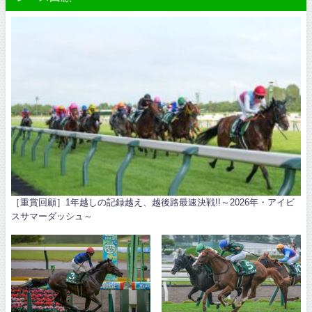
［重賞回顧］1年越しの記録越え、越後路最速決戦!!～2026年・アイビ
スサマーダッシュ～