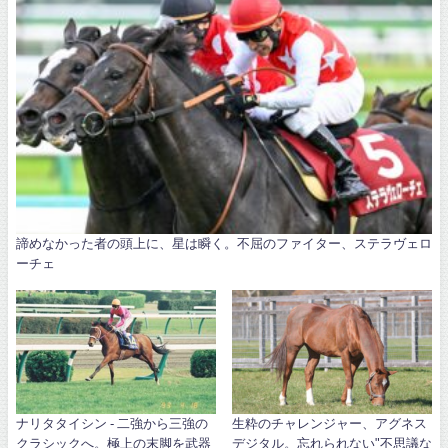
諦めなかった者の頭上に、星は瞬く。不屈のファイター、ステラヴェロ
ーチェ
ナリタタイシン - 二強から三強の
生粋のチャレンジャー、アグネス
クラシックへ。極上の末脚を武器
デジタル。忘れられない"不思議な