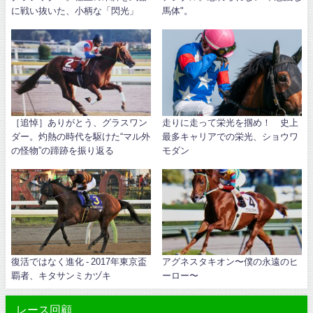
に戦い抜いた、小柄な「閃光」
馬体"。
［追悼］ありがとう、グラスワン
走りに走って栄光を掴め！ 史上
ダー。灼熱の時代を駆けた“マル外
最多キャリアでの栄光、ショウワ
の怪物”の蹄跡を振り返る
モダン
復活ではなく進化 - 2017年東京盃
アグネスタキオン〜僕の永遠のヒ
覇者、キタサンミカヅキ
ーロー〜
レース回顧