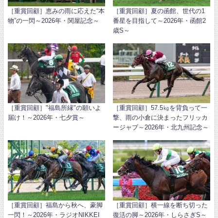
［重賞回顧］恵みの雨に応えた“本
［重賞回顧］夏の函館、世代の1
物”の一閃～2026年・関屋記念～
番星を目指して～2026年・函館2
歳S～
［重賞回顧］"福島所縁"の願いよ
［重賞回顧］57.5㎏を背負って一
届け！～2026年・七夕賞～
撃、雨の小倉に決まったフリッカ
ージャブ～2026年・北九州記念～
［重賞回顧］福島から秋へ、豪脚
［重賞回顧］横一線を断ち切った
一閃！～2026年・ラジオNIKKEI
復活の脚～2026年・しらさぎS～