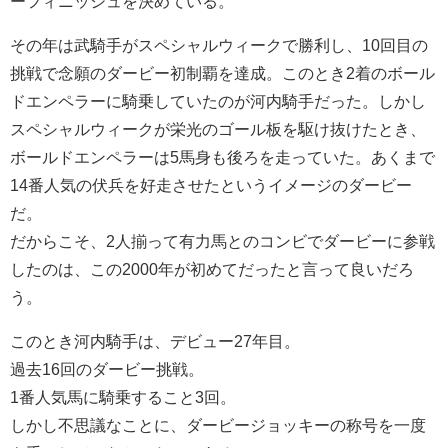
ーフィニッシュを決めている。
その年は武騎手がスペシャルウィークで勝利し、10回目の
挑戦で念願のダービー初制覇を達成。このとき2着のボール
ドエンペラーに騎乗していたのが河内騎手だった。しかし
スペシャルウィークが栄光のゴール板を駆け抜けたとき、
ボールドエンペラーは5馬身も後ろを走っていた。あくまで
14番人気の伏兵を好走させたというイメージのダービー
だ。
だからこそ、2人揃って有力馬とのコンビでダービーに参戦
したのは、この2000年が初めてだったと言って良いだろ
う。
このとき河内騎手は、デビュー27年目。
過去16回のダービー挑戦。
1番人気馬に騎乗すること3回。
しかし不思議なことに、ダービージョッキーの称号を一度