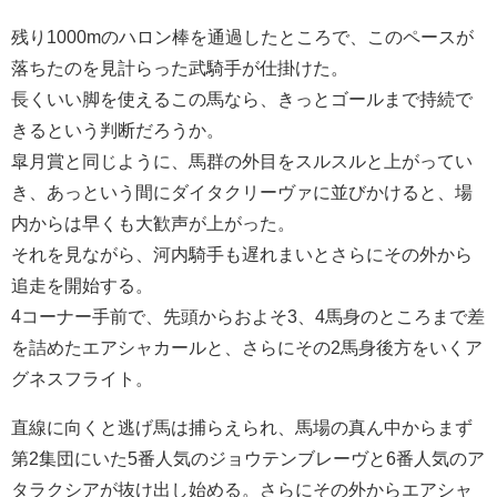
残り1000mのハロン棒を通過したところで、このペースが
落ちたのを見計らった武騎手が仕掛けた。
長くいい脚を使えるこの馬なら、きっとゴールまで持続で
きるという判断だろうか。
皐月賞と同じように、馬群の外目をスルスルと上がってい
き、あっという間にダイタクリーヴァに並びかけると、場
内からは早くも大歓声が上がった。
それを見ながら、河内騎手も遅れまいとさらにその外から
追走を開始する。
4コーナー手前で、先頭からおよそ3、4馬身のところまで差
を詰めたエアシャカールと、さらにその2馬身後方をいくア
グネスフライト。
直線に向くと逃げ馬は捕らえられ、馬場の真ん中からまず
第2集団にいた5番人気のジョウテンブレーヴと6番人気のア
タラクシアが抜け出し始める。さらにその外からエアシャ