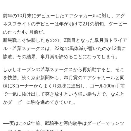
前年の10月末にデビューしたエアシャカールに対し、アグ
ネスフライトのデビューは年が明けて2月の初旬。ダービー
のたった4ヶ月前だ。
新馬戦こそ快勝したものの、2戦目となった皐月賞トライア
ル・若葉ステークスは、22kgの馬体減が響いたのか12着に
惨敗。その結果、皐月賞を諦めることになってしまう。
しかしオープンの若草ステークスから再始動すると、そこ
を快勝。続く京都新聞杯も、皐月賞のエアシャカールと同
様に3コーナーからまくり気味に進出し、ゴール100m手前
で一気に抜け出して突き放すという強い勝ち方で、なんと
かダービーに駒を進めてきていた。
──実はこの2年前、武騎手と河内騎手はダービーでワンツ