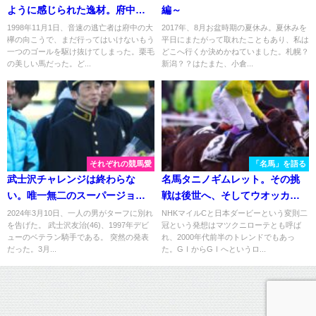
ように感じられた逸材。府中で
編～
末脚が光った一戦を振り返る。 -
1998年11月1日、音速の逃亡者は府中の大
2017年、8月お盆時期の夏休み。夏休みを
欅の向こうで、まだ行ってはいけないもう
平日にまたがって取れたこともあり、私は
2007年・スズカフェニックス
一つのゴールを駆け抜けてしまった。栗毛
どこへ行くか決めかねていました。札幌？
の美しい馬だった。ど...
新潟？？はたまた、小倉...
それぞれの競馬愛
「名馬」を語る
武士沢チャレンジは終わらな
名馬タニノギムレット。その挑
い。唯一無二のスーパージョッ
戦は後世へ、そしてウオッカ
キー、武士沢騎手の引退によせ
へ。 - 2002年日本ダービー
2024年3月10日、一人の男がターフに別れ
NHKマイルCと日本ダービーという変則二
を告げた。 武士沢友治(46)、1997年デビ
冠という発想はマツクニローテとも呼ば
て
ューのベテラン騎手である。 突然の発表
れ、2000年代前半のトレンドでもあっ
だった。3月...
た。GⅠからGⅠへというロ...