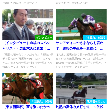
企画したのがはじまりだとい...
方でもわかりやすいように...
インタビュー
「名勝負」を語る
［インタビュー］血統のスペシ
サンアディユ〜さよならも言わ
ャリスト・栗山求氏に直撃！
ず、逆転の馬生を一直線に
好きな種牡馬や理想の種牡馬、
2007年・アイビスSD〜
「現役の頃からファンだった」「産駒の馬
ばんえい競馬を除く日本の競馬で唯一行わ
券を買ったら万馬券が的中した」などな
れている直線競馬のレースは、新潟の芝
輸入して欲しい海外種牡馬と
ど……好きな種牡馬や"推し"種牡馬をもつ
1000mで行われる通称「直千」競馬だ。そ
は？
競馬ファンは、決して少なく...
してその中で、アイビスサ...
「名勝負」を語る
競馬場を楽しむ
［東京新聞杯］夢を繋いだかの
灼熱の夏休み旅打ち道 ～笠松