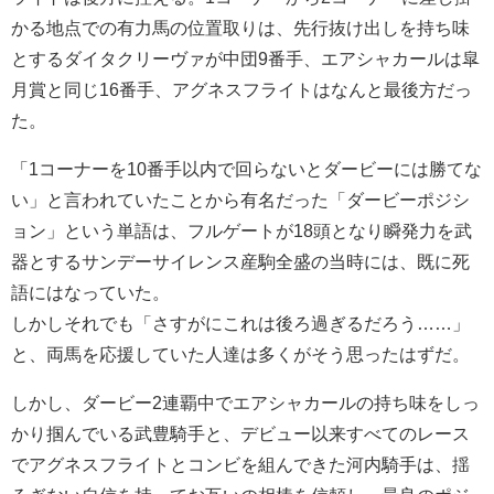
かる地点での有力馬の位置取りは、先行抜け出しを持ち味
とするダイタクリーヴァが中団9番手、エアシャカールは皐
月賞と同じ16番手、アグネスフライトはなんと最後方だっ
た。
「1コーナーを10番手以内で回らないとダービーには勝てな
い」と言われていたことから有名だった「ダービーポジシ
ョン」という単語は、フルゲートが18頭となり瞬発力を武
器とするサンデーサイレンス産駒全盛の当時には、既に死
語にはなっていた。
しかしそれでも「さすがにこれは後ろ過ぎるだろう……」
と、両馬を応援していた人達は多くがそう思ったはずだ。
しかし、ダービー2連覇中でエアシャカールの持ち味をしっ
かり掴んでいる武豊騎手と、デビュー以来すべてのレース
でアグネスフライトとコンビを組んできた河内騎手は、揺