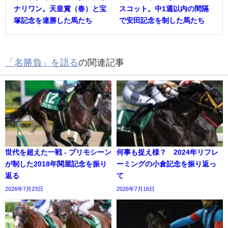
ナリワン。天皇賞（春）と宝
スコット。中1週以内の間隔
塚記念を連勝した馬たち
で安田記念を制した馬たち
「名勝負」を語る
の関連記事
世代を超えた一戦 - プリモシーン
何事も捉え様？ 2024年リフレ
が制した2018年関屋記念を振り
ーミングの小倉記念を振り返っ
返る
て
2026年7月23日
2026年7月16日