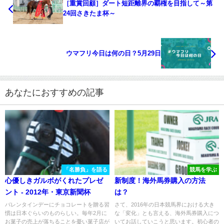
［重賞回顧］ダート短距離界の覇権を目指して～第
24回さきたま杯～
ウマフリ今日は何の日？5月29日
あなたにおすすめの記事
「名勝負」を語る
競馬を学ぶ
心優しきガルボがくれたプレゼ
新制度！海外馬券購入の方法
ント - 2012年・東京新聞杯
は？
バレンタインデーにチョコレートを贈る習
さて、2016年の日本競馬界における大き
慣は日本ぐらいのものらしい。毎年2月に
な「変化」とも言える、海外馬券購入につ
お菓子の売上が落ちることを憂い菓子店が
いてお話していこうと思います。初心者の