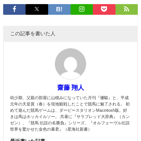
この記事を書いた人
齋藤 翔人
幼少期、父親の部屋に山積みになっていた月刊『優駿』と、平成
元年の天皇賞（春）を現地観戦したことで競馬に魅了される。 初
めて遊んだ競馬ゲームは、ダービースタリオンMacintosh版。好
きは馬はホッカイルソー。 共著に『サラブレッド大辞典』（カン
ゼン）、『競馬 伝説の名勝負』シリーズ、『オルフェーヴル伝説
世界を驚かせた金色の暴君』（星海社新書）
最近書いた記事