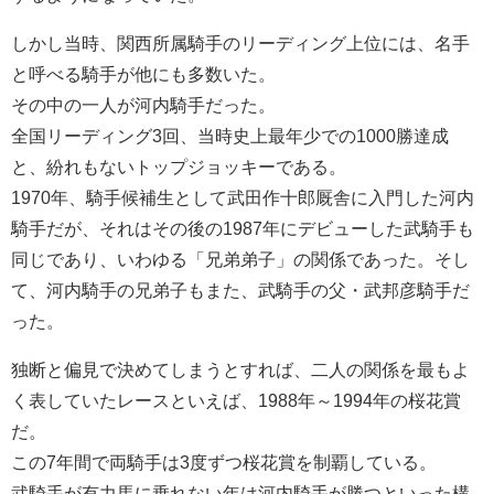
しかし当時、関西所属騎手のリーディング上位には、名手
と呼べる騎手が他にも多数いた。
その中の一人が河内騎手だった。
全国リーディング3回、当時史上最年少での1000勝達成
と、紛れもないトップジョッキーである。
1970年、騎手候補生として武田作十郎厩舎に入門した河内
騎手だが、それはその後の1987年にデビューした武騎手も
同じであり、いわゆる「兄弟弟子」の関係であった。そし
て、河内騎手の兄弟子もまた、武騎手の父・武邦彦騎手だ
った。
独断と偏見で決めてしまうとすれば、二人の関係を最もよ
く表していたレースといえば、1988年～1994年の桜花賞
だ。
この7年間で両騎手は3度ずつ桜花賞を制覇している。
武騎手が有力馬に乗れない年は河内騎手が勝つといった構