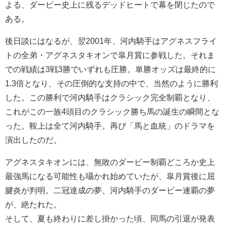
よる、ダービー史上に残るデッドヒートで幕を閉じたので
ある。
後日談にはなるが、翌2001年、河内騎手はアグネスフライ
トの全弟・アグネスタキオンで皐月賞に参戦した。それま
での戦績は3戦3勝でいずれも圧勝。単勝オッズは最終的に
1.3倍となり、その圧倒的な支持の中で、当然のように勝利
した。この勝利で河内騎手はクラシック完全制覇となり、
これがこの一族4頭目のクラシック勝ち馬の誕生の瞬間とな
った。鞍上は全て河内騎手。再び「馬と血統」のドラマを
演出したのだ。
アグネスタキオンには、無敗のダービー制覇どころか史上
最強馬になる可能性も囁かれ始めていたが、皐月賞後に屈
腱炎が判明。二冠達成の夢、河内騎手のダービー連覇の夢
が、絶たれた。
そして、夏も終わりに差し掛かった頃、同馬の引退が発表