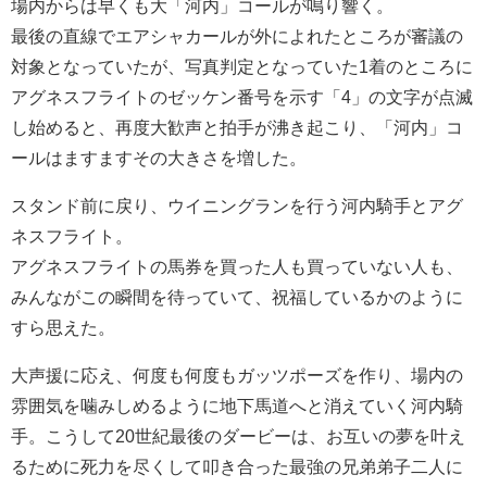
場内からは早くも大「河内」コールが鳴り響く。
最後の直線でエアシャカールが外によれたところが審議の
対象となっていたが、写真判定となっていた1着のところに
アグネスフライトのゼッケン番号を示す「4」の文字が点滅
し始めると、再度大歓声と拍手が沸き起こり、「河内」コ
ールはますますその大きさを増した。
スタンド前に戻り、ウイニングランを行う河内騎手とアグ
ネスフライト。
アグネスフライトの馬券を買った人も買っていない人も、
みんながこの瞬間を待っていて、祝福しているかのように
すら思えた。
大声援に応え、何度も何度もガッツポーズを作り、場内の
雰囲気を噛みしめるように地下馬道へと消えていく河内騎
手。こうして20世紀最後のダービーは、お互いの夢を叶え
るために死力を尽くして叩き合った最強の兄弟弟子二人に