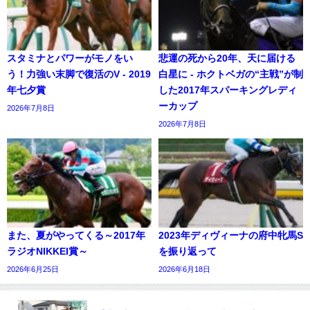
スタミナとパワーがモノをい
悲運の死から20年、天に届ける
う！力強い末脚で復活のV - 2019
白星に - ホクトベガの“主戦”が制
年七夕賞
した2017年スパーキングレディ
ーカップ
2026年7月8日
2026年7月8日
また、夏がやってくる～2017年
2023年ディヴィーナの府中牝馬S
ラジオNIKKEI賞～
を振り返って
2026年6月25日
2026年6月18日