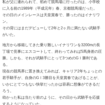
私が父に連れられて、初めて競馬場に行ったのは、小学校
に入る前の1989年（平成元年）春、京都競馬場だった。
その日のメインレースは天皇賞春で、勝ったのはイナリワ
ン。
その背にはまだデビューして2年と2ヶ月に満たない武騎手
がいた。
地方から移籍してきた乗り難しいイナリワンを3200mの長
丁場で見事にエスコートして、終わってみれば5馬身差の圧
勝。しかも、それが武騎手にとって3つめのGⅠ勝利であ
る。
現在の競馬界に置き換えてみれば、キャリア2年ちょっとの
若手騎手が、自身のGⅠ3勝目を天皇賞春であげることが、
いかにとてつもない快挙だったかは容易に想像ができるだ
ろう。
幼かった私は当たり前のように、その日から武騎手を応援
するようになっていた。