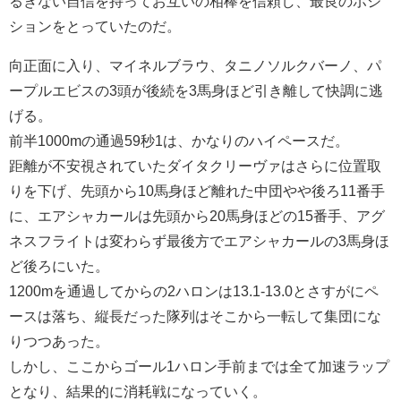
るぎない自信を持ってお互いの相棒を信頼し、最良のポジ
ションをとっていたのだ。
向正面に入り、マイネルブラウ、タニノソルクバーノ、パ
ープルエビスの3頭が後続を3馬身ほど引き離して快調に逃
げる。
前半1000mの通過59秒1は、かなりのハイペースだ。
距離が不安視されていたダイタクリーヴァはさらに位置取
りを下げ、先頭から10馬身ほど離れた中団やや後ろ11番手
に、エアシャカールは先頭から20馬身ほどの15番手、アグ
ネスフライトは変わらず最後方でエアシャカールの3馬身ほ
ど後ろにいた。
1200mを通過してからの2ハロンは13.1-13.0とさすがにペ
ースは落ち、縦長だった隊列はそこから一転して集団にな
りつつあった。
しかし、ここからゴール1ハロン手前までは全て加速ラップ
となり、結果的に消耗戦になっていく。