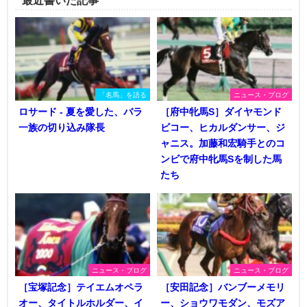
「名馬」を語る
ニュース・ブログ
ロサード - 夏を愛した、バラ
［府中牝馬S］ダイヤモンド
一族の切り込み隊長
ビコー、ヒカルダンサー、ジ
ャニス。加藤和宏騎手とのコ
ンビで府中牝馬Sを制した馬
たち
ニュース・ブログ
ニュース・ブログ
［宝塚記念］テイエムオペラ
［安田記念］バンブーメモリ
オー、タイトルホルダー、イ
ー、ショウワモダン、モズア