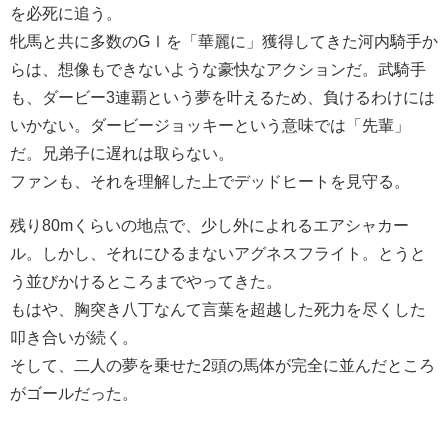
を必死に追う。
牝馬と共に多数のGⅠを「華麗に」獲得してきた河内騎手か
らは、想像もできないような豪快なアクションだ。武騎手
も、ダービー3連覇という夢を叶えるため、負けるわけには
いかない。ダービージョッキーという意味では「先輩」
だ。兄弟子に遅れは取らない。
ファンも、それを理解した上でデッドヒートを見守る。
残り80mくらいの地点で、少し外によれるエアシャカー
ル。しかし、それにひるまないアグネスフライト。とうと
う並びかけるところまでやってきた。
もはや、胸突き八丁なんて言葉を超越した死力を尽くした
叩き合いが続く。
そして、二人の夢を乗せた2頭の馬体が完全に並んだところ
がゴールだった。