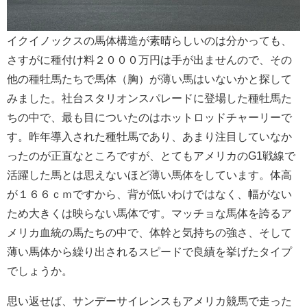
イクイノックスの馬体構造が素晴らしいのは分かっても、
さすがに種付け料２０００万円は手が出ませんので、その
他の種牡馬たちで馬体（胸）が薄い馬はいないかと探して
みました。社台スタリオンスパレードに登場した種牡馬た
ちの中で、最も目についたのはホットロッドチャーリーで
す。昨年導入された種牡馬であり、あまり注目していなか
ったのが正直なところですが、とてもアメリカのG1戦線で
活躍した馬とは思えないほど薄い馬体をしています。体高
が１６６ｃｍですから、背が低いわけではなく、幅がない
ため大きくは映らない馬体です。マッチョな馬体を誇るア
メリカ血統の馬たちの中で、体幹と気持ちの強さ、そして
薄い馬体から繰り出されるスピードで良績を挙げたタイプ
でしょうか。
思い返せば、サンデーサイレンスもアメリカ競馬で走った