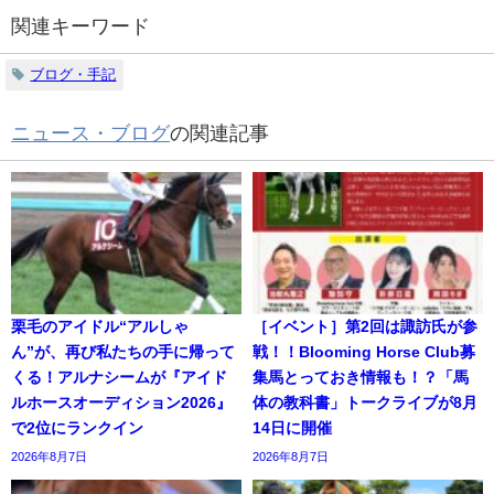
関連キーワード
ブログ・手記
ニュース・ブログ
の関連記事
栗毛のアイドル“アルしゃ
［イベント］第2回は諏訪氏が参
ん”が、再び私たちの手に帰って
戦！！Blooming Horse Club募
くる！アルナシームが『アイド
集馬とっておき情報も！？「馬
ルホースオーディション2026』
体の教科書」トークライブが8月
で2位にランクイン
14日に開催
2026年8月7日
2026年8月7日