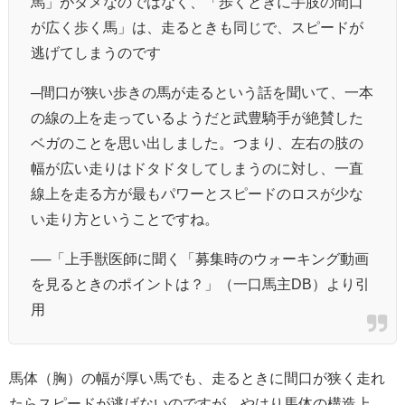
馬」がダメなのではなく、「歩くときに手肢の間口
が広く歩く馬」は、走るときも同じで、スピードが
逃げてしまうのです
─間口が狭い歩きの馬が走るという話を聞いて、一本
の線の上を走っているようだと武豊騎手が絶賛した
ベガのことを思い出しました。つまり、左右の肢の
幅が広い走りはドタドタしてしまうのに対し、一直
線上を走る方が最もパワーとスピードのロスが少な
い走り方ということですね。
──「上手獣医師に聞く「募集時のウォーキング動画
を見るときのポイントは？」（一口馬主DB）より引
用
馬体（胸）の幅が厚い馬でも、走るときに間口が狭く走れ
たらスピードが逃げないのですが、やはり馬体の構造上、