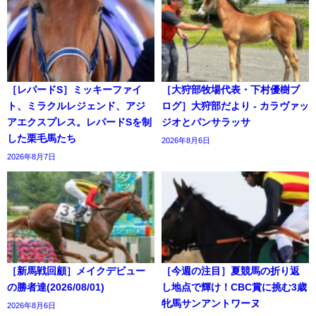
［レパードS］ミッキーファイ
［大狩部牧場代表・下村優樹ブ
ト、ミラクルレジェンド、アジ
ログ］大狩部だより - カラヴァッ
アエクスプレス。レパードSを制
ジオとパンサラッサ
した栗毛馬たち
2026年8月6日
2026年8月7日
［新馬戦回顧］メイクデビュー
［今週の注目］夏競馬の折り返
の勝者達(2026/08/01)
し地点で輝け！CBC賞に挑む3歳
牝馬サンアントワーヌ
2026年8月6日