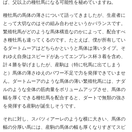
ば、父以上の種牡馬になる可能性を秘めていますね。
種牡馬の馬体の薄さについて語ってきましたが、生産者に
とって大切なのはその組み合わせというかバランスです。
繁殖牝馬がどのような馬体構造なのかによって、配合すべ
き種牡馬も違ってくるのです。たとえば、僕が所有してい
るダートムーアはどちらかというと馬体は薄いタイプ。そ
れゆえ自身はスピードがあってエンプレス杯３着を含め、
計４勝を挙げましたが、産駒は（特に牝馬に出てしまう
と）馬体の薄さゆえのパワー不足で力を発揮できていませ
ん。ダートムーアのような馬体の薄い繁殖牝馬には、ナダ
ルのような全体の筋肉量をボリュームアップさせ、馬体の
幅を厚くできる種牡馬を配合すると、ダートで無類の強さ
を発揮する産駒が誕生しそうです。
それに対し、スパツィアーレのような横に大きい、馬体の
幅の分厚い馬には、産駒の馬体の幅も厚くなりすぎてスピ