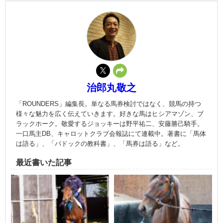
治郎丸敬之
「ROUNDERS」編集長。単なる馬券検討ではなく、競馬の持つ
様々な魅力を広く伝えていきます。好きな馬はヒシアマゾン、ブ
ラックホーク。敬愛するジョッキーは野平祐二、安藤勝己騎手。
一口馬主DB、キャロットクラブ会報誌にて連載中。著書に「馬体
は語る」、「パドックの教科書」、「馬券は語る」など。
最近書いた記事