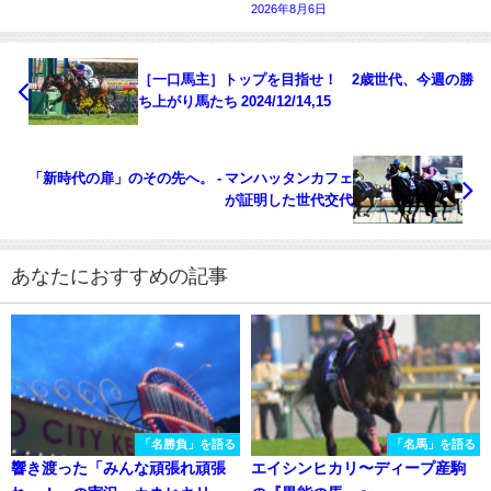
2026年8月6日
［一口馬主］トップを目指せ！ 2歳世代、今週の勝
ち上がり馬たち 2024/12/14,15
「新時代の扉」のその先へ。 - マンハッタンカフェ
が証明した世代交代
あなたにおすすめの記事
「名勝負」を語る
「名馬」を語る
響き渡った「みんな頑張れ頑張
エイシンヒカリ〜ディープ産駒