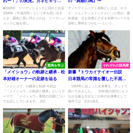
れー！」の実況。カネヒキリが
の『異能の馬』〜
勝利した2008年東京大賞典を振
■2008年 リーマンショックに揺れた社会
ディープインパクト産駒といえば。キズ
2008年（平成20年）という年を思い出す
ナ、ジェンティルドンナといった馬が、最
り返る
とき、最初に思い浮かぶのは、リーマンシ
終直線、父を彷彿とさせる末脚でレースを
ョックに端を発し...
逆転し勝利をつかむ──という...
競馬を学ぶ
それぞれの競馬愛
「メイショウ」の軌跡と継承 - 松
新書『トウカイテイオー伝説
本好雄オーナーの足跡を辿る
日本競馬の常識を覆した不屈の
帝王』を読んで。
「メイショウ」の継承と軌跡 今回は
1993年に起こった出来事を、ネットで
『「メイショウ」の軌跡と継承』というテ
調べてみました。 30年後の現代にもつ
ーマで、「メイショウ」軍団の活躍につい
ながる最も大きなこの年の出来事として、
てお話ししていきます。 202...
海外では、EUの発足。...