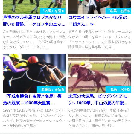
「名馬」を語る
「名馬」を語る
芦毛のマル外馬クロフネが切り
コウエイトライ〜ハードル界の
開いた蹄跡。 - クロフネのニッポ
「姐さん」〜
ン競馬開国史
私が子供の頃に見たマル外馬、マルゼンス
鹿児島県の乗馬クラブで、障害レースの女
キー。８戦８勝で引退したその姿は、強烈
傑が第二の馬生を送っている。彼女の名は
な印象が残っている。 「外国の馬は強す
「コウエイトライ」。史上最多記録となる
ぎるから、ダービーに出して...
障害重賞８勝を勝ち取った名...
「名勝負」を語る
「名馬」を語る
［平成名勝負］名優と名馬、復
未完の快速馬、ビッグバイアモ
活の競演～1999年天皇賞
ン - 1996年、中山の夏の午後に
（秋）・スペシャルウィーク、
咲いた「幻影」の物語
1999年第120回天皇賞（秋）は語りつくせ
6月の府中開催が終わると、季節はゆっく
ぬほど話題が多かった。 ２冠馬セイウン
りと夏へ向かい、福島競馬が始まる。 こ
ステイゴールド～
スカイ、同期のダービー馬スペシャルウィ
の切り替わりは、毎年どこか胸の奥をそっ
ークが秋緒戦の京都大...
と撫でていく。初夏の府中競...