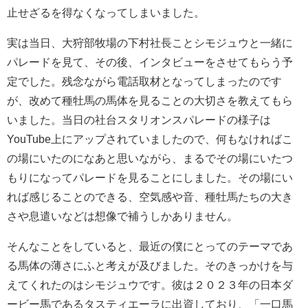
止せざるを得なくなってしまいました。
実は当日、大狩部牧場の下村社長ことシモジュウと一緒に
パレードを見て、その後、インタビューをさせてもらう予
定でした。残念ながら電話取材となってしまったのです
が、改めて種牡馬の馬体を見ることの大切さを教えてもら
いました。当日の社台スタリオンスパレードの様子は
YouTube上にアップされていましたので、何もなければこ
の場にいたのになあと思いながら、まるでその場にいたつ
もりになってパレードを見ることにしました。その場にい
れば感じることのできる、空気感や音、種牡馬たちの大き
さや息遣いなどは想像で補うしかありません。
そんなことをしていると、最近の僕にとってのテーマであ
る馬体の薄さにふと考えが及びました。そのきっかけを与
えてくれたのはシモジュウです。彼は２０２３年の日本ダ
ービー馬であるタスティエーラに出資しており、「一口馬