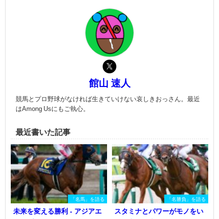
館山 速人
競馬とプロ野球がなければ生きていけない哀しきおっさん。最近
はAmong Usにもご執心。
最近書いた記事
「名馬」を語る
「名勝負」を語る
未来を変える勝利 - アジアエ
スタミナとパワーがモノをい