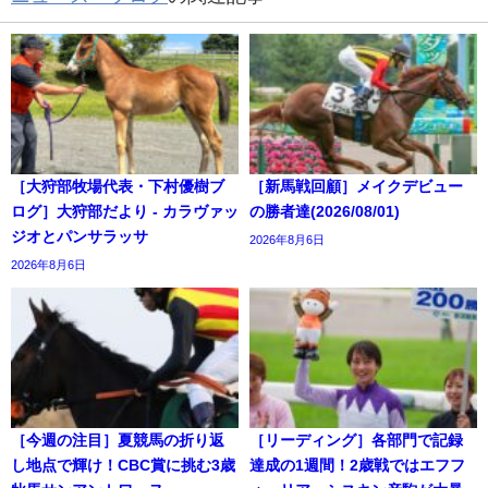
［大狩部牧場代表・下村優樹ブ
［新馬戦回顧］メイクデビュー
ログ］大狩部だより - カラヴァッ
の勝者達(2026/08/01)
ジオとパンサラッサ
2026年8月6日
2026年8月6日
［今週の注目］夏競馬の折り返
［リーディング］各部門で記録
し地点で輝け！CBC賞に挑む3歳
達成の1週間！2歳戦ではエフフ