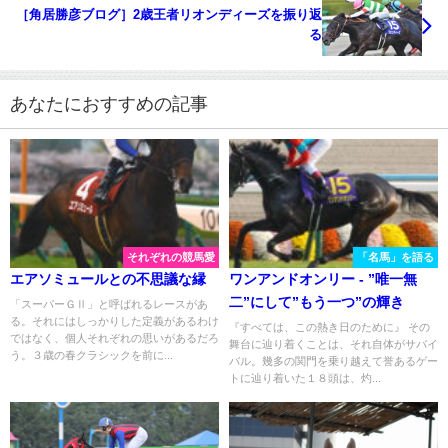
［角居勝彦ブログ］2歳王者リオンディーズを振り返
る
あなたにおすすめの記事
それぞれの競馬愛
「名馬」を語る
エアソミュールとの不思議な縁
ワンアンドオンリー - ”唯一無
二”にして”もう一つ”の輝き
「スーパーＧⅡ」と呼ばれるレースがあ
る。それにはしっかりした定義があるわけ
『すべては、この熱き日のために』 その
ではなく、個人それぞれの思いがあるだろ
舞台に辿り着くことは、それ自体がサバイ
う。３歳の春クラシックを前に...
バル。幾多の関門を乗り越えて誉あるゲー
トに辿り着いた１８頭は、灼...