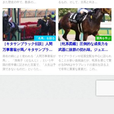
きた歴史の中で、数多の...
るもの、そして、古馬と向き...
「名馬」を語る
競馬を学ぶ
［キタサンブラック伝説］人間
［牝系図鑑］圧倒的な成長力を
万事塞翁が馬／キタサンブラッ
武器に抜群の切れ味。ジュエラ
クの蹄跡から学ぶ！
ーを輩出したバルドウィナ牝
座右の銘によく使われる「人間万事塞翁が
サイアーラインや近親交配を中心に語られ
馬」。 「淮南子（えなんじ）」という中
ることが多い血統論だが、牝系を通じて繋
系。
国の哲学書に記された言葉で、「人生は予
がるDNAはサラブレッドの遺伝を語る上
測できないものだ」というた...
で非常に重要な要素だ。この...
運営情報
プライバシーポリシー
お問い合わせ
ウマフリ - 競馬コラム＆ニュース All Rights Reserved.