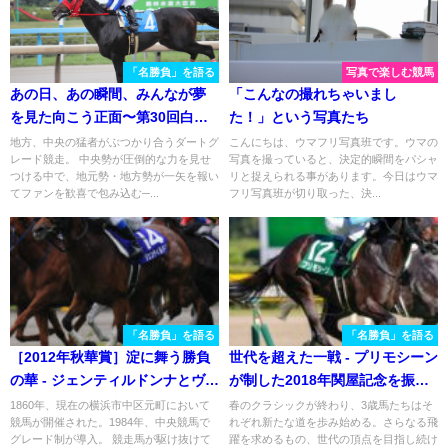
「名勝負」を語る
写真で楽しむ競馬
あの日、あの瞬間、みんなが夢
「こんなの撮れちゃいまし
を見た向こう正面〜第30回白山
た！」という写真たち
大賞典〜
地方、中央の猛者がぶつかり合うダートグ
こんにちは、ウマフリ写真班です。ウマの
レード競走。 中央勢が圧倒的な力を見せ
写真を撮っていると、決定的瞬間をパシャ
つける中で、地元勢・地方勢が一矢を報い
リと捉えられる事があります。今日はウマ
てファンを歓喜で包み込む─...
フリ写真班が切り取った、決...
「名勝負」を語る
「名勝負」を語る
［2012年秋華賞］淀に舞う勝負
世代を超えた一戦 - プリモシーン
の華 - ジェンティルドンナとヴィ
が制した2018年関屋記念を振り
ルシーナ
返る
1860年、現在の横浜市中区元町において
春のクラシックが終わり、3歳馬たちはそ
競馬が開催された。1984年、中央競馬で
れぞれ新たな道を歩み始める。さらなる飛
グレード制が導入。 競走馬が駆け抜けて
躍を求めるもの、世代の頂点を目指し続け