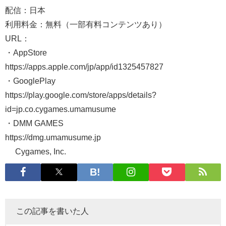
配信：日本
利用料金：無料（一部有料コンテンツあり）
URL：
・AppStore
https://apps.apple.com/jp/app/id1325457827
・GooglePlay
https://play.google.com/store/apps/details?
id=jp.co.cygames.umamusume
・DMM GAMES
https://dmg.umamusume.jp
© Cygames, Inc.
この記事を書いた人