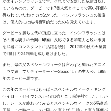
がエイシンフラッシュです。それまで安定した成績は残し
ているものの、ダービーでも7番人気とそこまで高い評価を
得られていたわけではなかったエイシンフラッシュの優勝
は、個人的には結構衝撃的だったのを覚えています。
ダービーを勝ち世代の頂点に立ったエイシンフラッシュは
その後も騎手の合図に即座に反応できる加速力と鋭い末脚
を武器にコンスタントに活躍を続け、2012年の秋の天皇賞
で2度目のG1制覇を成し遂げました。
また、母の父スペシャルウィークは言わずと知れたアニメ
「ウマ娘 プリティーダービーSeason1」の主人公。1998
年のダービー馬です。
この年のダービーはもっぱらスペシャルウィーク・キング
ヘイロー・セイウンスカイの3強と言う前評判でした。しか
し、レースが終わってみるとスペシャルウィークの5馬身差
圧勝。この時のレースに限って言えば「1強」と言う評価が