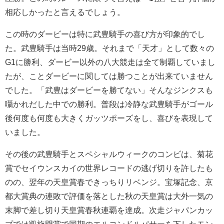
相応しかったと言えるでしょう。
この時のダービーは特に武豊騎手の喜び方が印象的でし
た。武豊騎手は当時29歳。それまで「天才」として数々の
G1に勝利、ダービー以外の八大競走は全て制覇していまし
たが、ことダービーに関しては勝つことが出来ていません
でした。「武豊はダービーを勝てない」そんなジンクスも
囁かれだした中での勝利。普段は冷静な武豊騎手がゴール
後何度も何度も大きくガッツポーズをし、喜びを表現して
いました。
その後の武豊騎手とスペシャルウィークのコンビは、菊花
賞でセイウンスカイの世界レコードの逃げ切りを許したも
のの、翌年の天皇賞春できっちりリベンジ。宝塚記念、京
都大賞典の連敗で評価を落とした秋の天皇賞は大外一気の
末脚で差し切り天皇賞春秋連覇を達成。次走ジャパンカッ