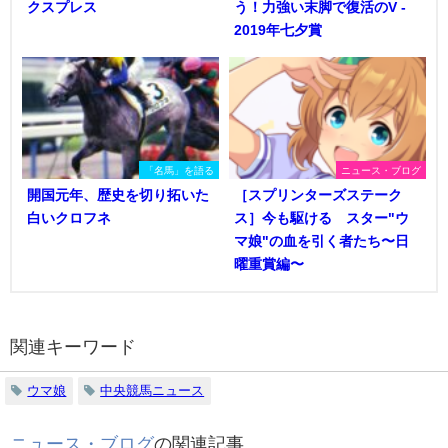
クスプレス
う！力強い末脚で復活のV -
2019年七夕賞
「名馬」を語る
ニュース・ブログ
開国元年、歴史を切り拓いた
［スプリンターズステーク
白いクロフネ
ス］今も駆ける スター"ウ
マ娘"の血を引く者たち〜日
曜重賞編〜
関連キーワード
ウマ娘
中央競馬ニュース
ニュース・ブログ
の関連記事