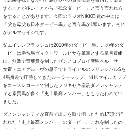
で結果を残せなかった馬が秋への賞金加算を目指して出走
することが多いことから「残念ダービー」と言う言われ方
をすることがあります。今回のラジオNIKKEI賞の中には
「父も母父も日本ダービー馬」と言う馬が1頭います。それ
がデルマセイシです。
父エイシンフラッシュは2010年のダービー馬。この年のダ
ービーは勝ち馬ヴィクトワールピサを筆頭とする皐月賞組
に、無敗で青葉賞を制したゼンノロブロイ産駒ペルーサ、
女帝・エアグルーヴの息子でトライアルのプリンシパルSを
4馬身差で圧勝してきたルーラーシップ、NHKマイルカップ
をコースレコードで制したフジキセキ産駒ダノンシャンテ
ィと素質馬が多く「史上最高メンバー」ともうたわれてい
ました。
ダノンシャンティが直前で出走を取り消したため17頭で行
われた「史上最高メンバー」のダービー、これを制したの