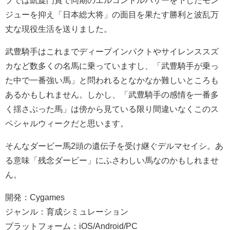
プでは凱旋門賞で同期のエルコンドルパサーを下したモン
ジューを抑え「日本総大将」の面目を果たす勝利と波乱万
丈な現役生活を送りました。
武豊騎手はこれまでディープインパクトやサイレンススズ
カなど数多くの名馬に乗っていますし、「武豊騎手が乗っ
た中で一番強い馬」と問われるとなかなか難しいところも
あるかもしれません。しかし、「武豊騎手の感情を一番多
く揺さぶった馬」は傍から見ている限り間違いなくこのス
ペシャルウィークだと思います。
そんなダービー馬2頭の遺伝子を受け継ぐデルマセイシ。あ
る意味「残念ダービー」にふさわしい馬なのかもしれませ
ん。
開発：Cygames
ジャンル：育成シミュレーション
プラットフォーム：iOS/Android/PC