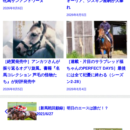
牝馬サンアントワーヌ
ォーリア、シスキン産駒が大暴
れ
2026年8月6日
2026年8月5日
［絶賛発売中］アンカツさんが
［連載・片目のサラブレッド福
振り返るオグリ旋風。書籍『名
ちゃんのPERFECT DAYS］最後
馬コレクション 芦毛の怪物た
には全て杞憂に終わる（シーズ
ち』が好評発売中
ン2-28）
2026年8月5日
2026年8月4日
［新馬戦回顧録］明日のエースは誰だ！？
2021/6/27