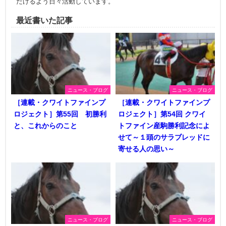
だけるよう日々活動しています。
最近書いた記事
ニュース・ブログ
ニュース・ブログ
［連載・クワイトファインプ
［連載・クワイトファインプ
ロジェクト］第55回 初勝利
ロジェクト］第54回 クワイ
と、これからのこと
トファイン産駒勝利記念によ
せて～１頭のサラブレッドに
寄せる人の思い～
ニュース・ブログ
ニュース・ブログ