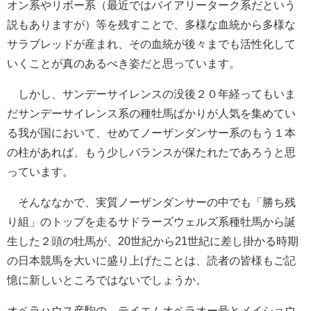
オン系やリボー系（最近ではバイアリーターク系だという
説もありますが）等を残すことで、多様な血統から多様な
サラブレッドが産まれ、その血統が後々までも活性化して
いくことが真のあるべき姿だと思っています。
しかし、サンデーサイレンスの没後２０年経ってもいま
だサンデーサイレンス系の種牡馬ばかりが人気を集めてい
る我が国において、せめてノーザンダンサー系のもう１本
の柱があれば、もう少しバランスが保たれたであろうと思
っています。
そんななかで、実質ノーザンダンサーの中でも「勝ち残
り組」のトップを走るサドラーズウェルズ系種牡馬から誕
生した２頭の牡馬が、20世紀から21世紀に差し掛かる時期
の日本競馬を大いに盛り上げたことは、読者の皆様もご記
憶に新しいところではないでしょうか。
オペラハウス産駒の、テイエムオペラオー号とメイショウ