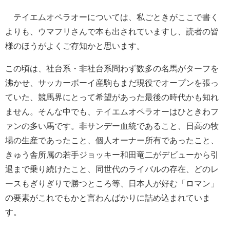
テイエムオペラオーについては、私ごときがここで書く
よりも、ウマフリさんで本も出されていますし、読者の皆
様のほうがよくご存知かと思います。
この頃は、社台系・非社台系問わず数多の名馬がターフを
沸かせ、サッカーボーイ産駒もまだ現役でオープンを張っ
ていた、競馬界にとって希望があった最後の時代かも知れ
ません。そんな中でも、テイエムオペラオーはひときわフ
ァンの多い馬です。非サンデー血統であること、日高の牧
場の生産であったこと、個人オーナー所有であったこと、
きゅう舎所属の若手ジョッキー和田竜二がデビューから引
退まで乗り続けたこと、同世代のライバルの存在、どのレ
ースもぎりぎりで勝つところ等、日本人が好む「ロマン」
の要素がこれでもかと言わんばかりに詰め込まれていま
す。