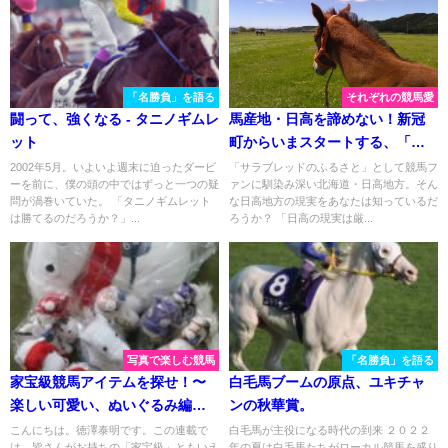
「名勝負」を語る
それぞれの競馬愛
闘って、強くなる - タニノギムレ
馬産地・日高を諦めない！新冠
ット
町からいまスタートする、「サ
ラブレッド野菜」とは？
2002年5月。いよいよ週末に迫ったダービ
「サラブレッドのふるさと」として競馬フ
ーを前に、僕の頭の中ではずっと一つの疑
ァンに馴染み深い北海道・日高地方。そん
問が渦巻いていた。 「タニノギムレット
な日高地方の現実をあなたは知っているだ
は勝てるのだろうか？」...
ろうか？ 「日高の現実は厳...
写真で楽しむ競馬
「名勝負」を語る
家宝級競馬アイテムを探せ！〜
白毛馬ブームの原点、ユキチャ
楽しい可愛い、ぬいぐるみ編
ンの秋華賞。
③〜
こんにちは。徳澤泰明です。この連載で
白毛馬が主役になる時代の到来 ２０２２
は、皆さんがお持ちの「家宝級」ともいえ
年の夏は白毛馬たちがローカル競馬を盛り