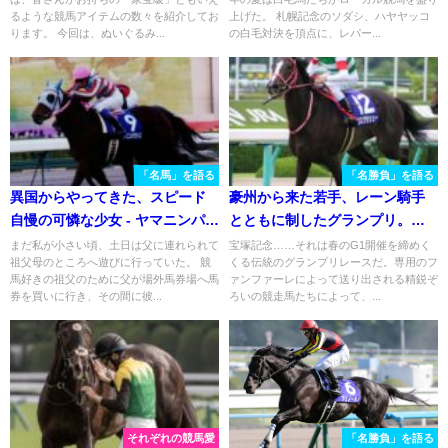
るような競馬アイテムの数々を紹介してお
上げた。 札幌記念のソダシ、ハヤヤッコ
ります。 今回は、ぬいぐるみ...
の白毛対決を頂点に、レパー...
「名馬」を語る
「名勝負」を語る
異国からやってきた、スピード
豪州から来た若手、レーン騎手
自慢の可憐な少女 - ヤマニンパラ
とともに制したグランプリ。リ
ダイス
スグラシューが強豪牡馬たちを
まだ私が小さい頃、土日は父に連れられて
宝塚記念……それは春のG1開催を締めく
祖父母のところへ遊びに行っていた。 競
くる伝統のグランプリレースだ。専用のフ
撃破した2019年の宝塚記念
馬好きの祖父のために父が場外馬券場へ馬
ァンファーレによって送り出される精鋭ぞ
券を買いに行き、その間に彼...
ろいの競走馬たちによって、...
それぞれの競馬愛
「名勝負」を語る