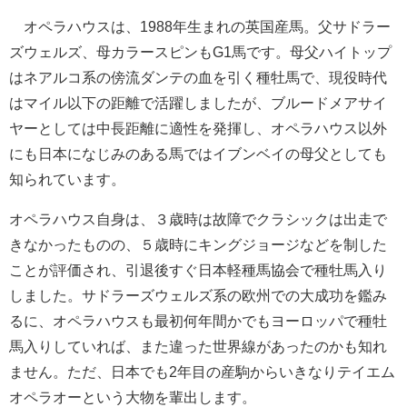
オペラハウスは、1988年生まれの英国産馬。父サドラー
ズウェルズ、母カラースピンもG1馬です。母父ハイトップ
はネアルコ系の傍流ダンテの血を引く種牡馬で、現役時代
はマイル以下の距離で活躍しましたが、ブルードメアサイ
ヤーとしては中長距離に適性を発揮し、オペラハウス以外
にも日本になじみのある馬ではイブンベイの母父としても
知られています。
オペラハウス自身は、３歳時は故障でクラシックは出走で
きなかったものの、５歳時にキングジョージなどを制した
ことが評価され、引退後すぐ日本軽種馬協会で種牡馬入り
しました。サドラーズウェルズ系の欧州での大成功を鑑み
るに、オペラハウスも最初何年間かでもヨーロッパで種牡
馬入りしていれば、また違った世界線があったのかも知れ
ません。ただ、日本でも2年目の産駒からいきなりテイエム
オペラオーという大物を輩出します。