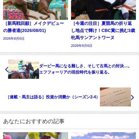
［新馬戦回顧］メイクデビュー
［今週の注目］夏競馬の折り返
の勝者達(2026/08/01)
し地点で輝け！CBC賞に挑む3歳
牝馬サンアントワーヌ
2026年8月6日
2026年8月6日
ダービー馬になる難しさ、そして古馬との対決…。
エフフォーリアの現役時代を振り返る。
［連載・馬主は語る］投資か消費か（シーズン2-4）
あなたにおすすめの記事