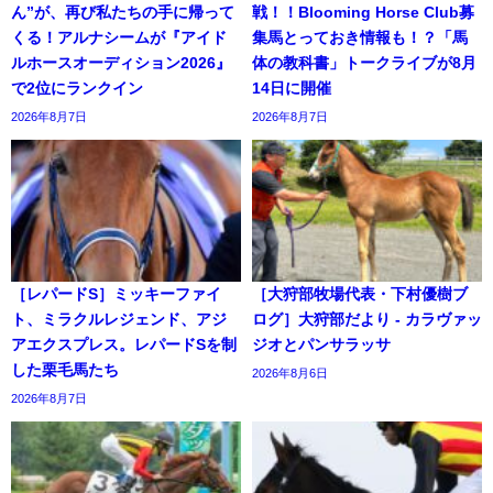
ん”が、再び私たちの手に帰って
戦！！Blooming Horse Club募
くる！アルナシームが『アイド
集馬とっておき情報も！？「馬
ルホースオーディション2026』
体の教科書」トークライブが8月
で2位にランクイン
14日に開催
2026年8月7日
2026年8月7日
［レパードS］ミッキーファイ
［大狩部牧場代表・下村優樹ブ
ト、ミラクルレジェンド、アジ
ログ］大狩部だより - カラヴァッ
アエクスプレス。レパードSを制
ジオとパンサラッサ
した栗毛馬たち
2026年8月6日
2026年8月7日