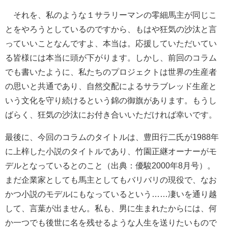
それを、私のような１サラリーマンの零細馬主が同じこ
とをやろうとしているのですから、もはや狂気の沙汰と言
っていいことなんですよ、本当は。応援していただいてい
る皆様には本当に頭が下がります。しかし、前回のコラム
でも書いたように、私たちのプロジェクトは世界の生産者
の思いと共通であり、自然交配によるサラブレッド生産と
いう文化を守り続けるという錦の御旗があります。もうし
ばらく、狂気の沙汰にお付き合いいただければ幸いです。
最後に、今回のコラムのタイトルは、豊田行二氏が1988年
に上梓した小説のタイトルであり、竹園正継オーナーがモ
デルとなっているとのこと（出典：優駿2000年8月号）。
まだ企業家としても馬主としてもバリバリの現役で、なお
かつ小説のモデルにもなっているという……凄いを通り越
して、言葉が出ません。私も、男に生まれたからには、何
か一つでも後世に名を残せるような人生を送りたいもので