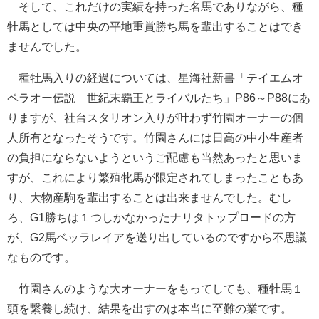
そして、これだけの実績を持った名馬でありながら、種
牡馬としては中央の平地重賞勝ち馬を輩出することはでき
ませんでした。
種牡馬入りの経過については、星海社新書「テイエムオ
ペラオー伝説 世紀末覇王とライバルたち」P86～P88にあ
りますが、社台スタリオン入りが叶わず竹園オーナーの個
人所有となったそうです。竹園さんには日高の中小生産者
の負担にならないようというご配慮も当然あったと思いま
すが、これにより繁殖牝馬が限定されてしまったこともあ
り、大物産駒を輩出することは出来ませんでした。むし
ろ、G1勝ちは１つしかなかったナリタトップロードの方
が、G2馬ベッラレイアを送り出しているのですから不思議
なものです。
竹園さんのような大オーナーをもってしても、種牡馬１
頭を繋養し続け、結果を出すのは本当に至難の業です。