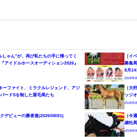
ルしゃん”が、再び私たちの手に帰ってく
［イベ
『アイドルホースオーディション2026』
募集
8月1
2026年
キーファイト、ミラクルレジェンド、アジ
［大狩
パードSを制した栗毛馬たち
ッジ
2026年
ビューの勝者達(2026/08/01)
［今週
歳牝
2026年