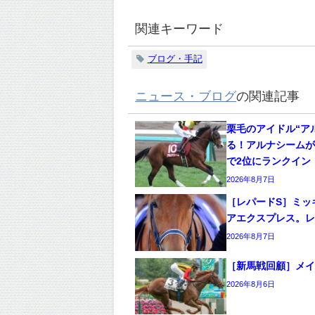
関連キーワード
ブログ・手記
ニュース・ブログ
の関連記事
栗毛のアイドル“ア
る！アルナシームが
で2位にランクイン
2026年8月7日
［レパードS］ミッ
アエクスプレス。レ
2026年8月7日
［新馬戦回顧］メイクデ
2026年8月6日