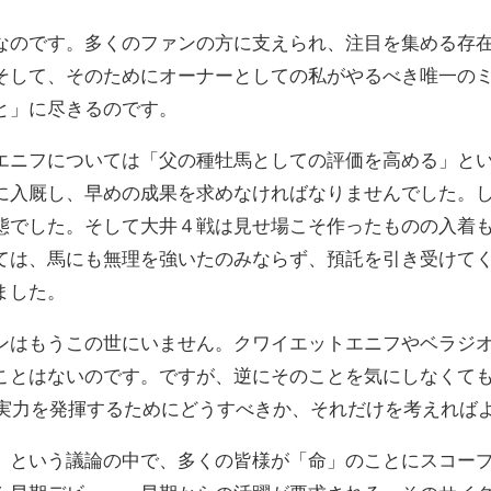
なのです。多くのファンの方に支えられ、注目を集める存
そして、そのためにオーナーとしての私がやるべき唯一のミッ
と」に尽きるのです。
エニフについては「父の種牡馬としての評価を高める」と
に入厩し、早めの成果を求めなければなりませんでした。
態でした。そして大井４戦は見せ場こそ作ったものの入着
ては、馬にも無理を強いたのみならず、預託を引き受けて
ました。
はもうこの世にいません。クワイエットエニフやベラジオ
ことはないのです。ですが、逆にそのことを気にしなくて
の実力を発揮するためにどうすべきか、それだけを考えれば
という議論の中で、多くの皆様が「命」のことにスコープ