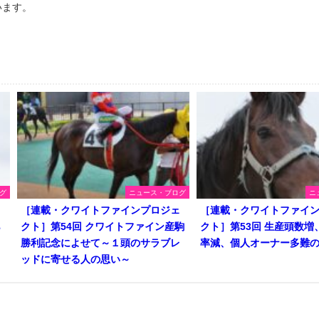
います。
グ
ニュース・ブログ
ニ
ェ
［連載・クワイトファインプロジェ
［連載・クワイトファイ
ら
クト］第54回 クワイトファイン産駒
クト］第53回 生産頭数増
勝利記念によせて～１頭のサラブレ
率減、個人オーナー多難
ッドに寄せる人の思い～