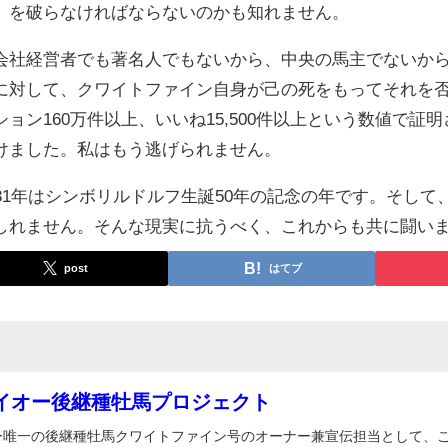
」を破らなければならないのかも知れません。
社経営者でも著名人でもないから、中央の馬主でないから
に対して、クワイトファイン自身が己の死をもってそれを
ョン160万件以上、いいね15,500件以上という数値で
けました。私はもう逃げられません。
31年はシンボリルドルフ生誕50年の記念の年です。そし
しれません。そんな現実に抗うべく、これからも共に闘い
post
はてブ
イオー後継種牡馬プロジェクト
ー唯一の後継種牡馬クワイトファイン号のオーナー兼宣伝担当として、