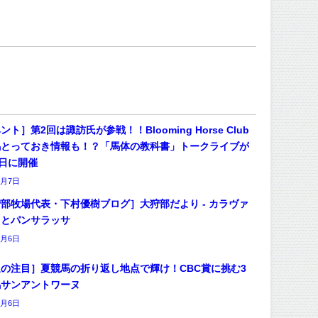
ント］第2回は諏訪氏が参戦！！Blooming Horse Club
馬とっておき情報も！？「馬体の教科書」トークライブが
4日に開催
8月7日
部牧場代表・下村優樹ブログ］大狩部だより - カラヴァ
オとパンサラッサ
8月6日
の注目］夏競馬の折り返し地点で輝け！CBC賞に挑む3
馬サンアントワーヌ
8月6日