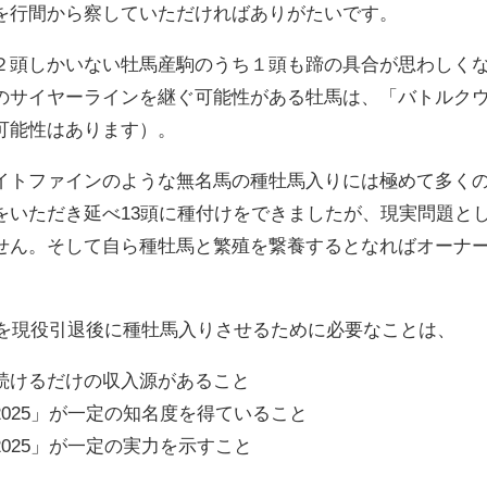
を行間から察していただければありがたいです。
２頭しかいない牡馬産駒のうち１頭も蹄の具合が思わしく
のサイヤーラインを継ぐ可能性がある牡馬は、「バトルクウの
可能性はあります）。
イトファインのような無名馬の種牡馬入りには極めて多く
をいただき延べ13頭に種付けをできましたが、現実問題と
せん。そして自ら種牡馬と繁殖を繋養するとなればオーナ
」を現役引退後に種牡馬入りさせるために必要なことは、
続けるだけの収入源があること
025」が一定の知名度を得ていること
025」が一定の実力を示すこと