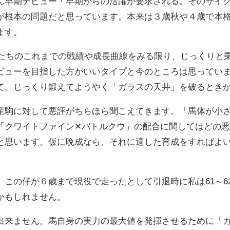
ん早期デビュー・早期からの活躍が要求される。そのサイ
が根本の問題だと思っています。本来は３歳秋や４歳で本
ます。
姉たちのこれまでの戦績や成長曲線をみる限り、じっくりと
ビューを目指した方がいいタイプと今のところは思ってい
て、じっくり鍛えてようやく「ガラスの天井」を破るとき
駒に対して悪評がちらほら聞こえてきます。「馬体が小さ
「クワイトファイン✕バトルクウ」の配合に関してはどの
と思います。仮に晩成なら、それに適した育成をすればよ
。この仔が６歳まで現役で走ったとして引退時に私は61～6
かもしれません。
来ません。馬自身の実力の最大値を発揮させるために「ガ