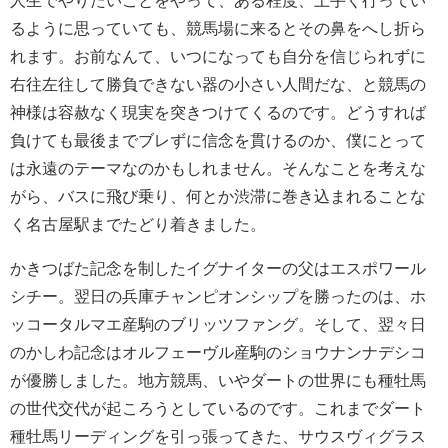
るように思っていても、競馬場に来るとその鼻をへし折ら
れます。お前なんて、いつになっても自分を信じられずに
右往左往して勝負できない器の小さい人間だな、と競馬の
神様は容赦なく現実を突きつけてくるのです。どうすれば
負けても最後までブレずに信念を貫けるのか、僕にとって
は永遠のテーマなのかもしれません。そんなことを考えな
がら、バスに飛び乗り、何とか渋滞に巻き込まれることな
く名古屋駅までたどり着きました。
かきつばた記念を制したイグナイターの父はエスポワール
シチー。翌日の兵庫チャンピオンシップを勝ったのは、ホ
ッコータルマエ産駒のブリッツファング。そして、翌々日
のかしわ記念はオルフェーヴル産駒のショウナンナデシコ
が優勝しました。地方競馬、いやダートの世界にも種牡馬
の世代交代が起ころうとしているのです。これまでダート
種牡馬リーディングを引っ張ってきた、サウスヴィグラス