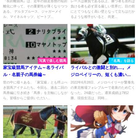
『長距離競馬』は、近年の競走形態の短距
レースは勝負である以上、勝つ者も居れば
離化に伴って、その重要性が薄くなりつつ
負ける者も必ず居る厳しい世界だ。目の前
ある。 デルタブルース、ジャガーメイ
にとてつもなく高い壁となって立ちはだか
ル、マイネルキッツ、ビートブ...
るような相手がいると、尚更...
写真で楽しむ競馬
「名馬」を語る
家宝級競馬アイテム～名ライバ
ライバルとの激闘と別れ…。メ
ル・名親子の馬券編～
ジロベイリーの、短くも濃い現
役生活を振り返る。
世の中に様々ある、「家宝級」とも呼ぶべ
2022年6月28日、メジロベイリーが繋養先
き競馬アイテムたち。今回も、過去二回の
の東北牧場フォレブルーで老衰のため亡く
馬券編に引き続き「馬券」を主軸にしなが
なった。24歳だった。通算成績は7戦2
ら、皆様からご提供いただい...
勝。現役生活は、同時...