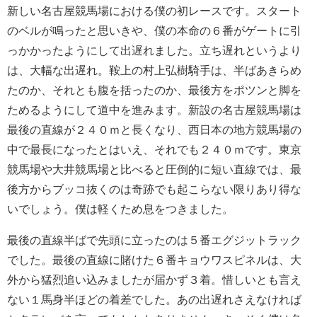
新しい名古屋競馬場における僕の初レースです。スタート
のベルが鳴ったと思いきや、僕の本命の６番がゲートに引
っかかったようにして出遅れました。立ち遅れというより
は、大幅な出遅れ。鞍上の村上弘樹騎手は、半ばあきらめ
たのか、それとも腹を括ったのか、最後方をポツンと脚を
ためるようにして道中を進みます。新設の名古屋競馬場は
最後の直線が２４０ｍと長くなり、西日本の地方競馬場の
中で最長になったとはいえ、それでも２４０ｍです。東京
競馬場や大井競馬場と比べると圧倒的に短い直線では、最
後方からブッコ抜くのは奇跡でも起こらない限りあり得な
いでしょう。僕は軽くため息をつきました。
最後の直線半ばで先頭に立ったのは５番エグジットラック
でした。最後の直線に賭けた６番キョウワスピネルは、大
外から猛烈追い込みましたが届かず３着。惜しいとも言え
ない１馬身半ほどの着差でした。あの出遅れさえなければ