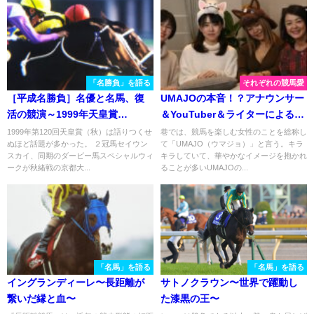
「名勝負」を語る
それぞれの競馬愛
［平成名勝負］名優と名馬、復
UMAJOの本音！？アナウンサー
活の競演～1999年天皇賞
＆YouTuber＆ライターによる女
（秋）・スペシャルウィーク、
性座談会！
1999年第120回天皇賞（秋）は語りつくせ
巷では、競馬を楽しむ女性のことを総称し
ぬほど話題が多かった。 ２冠馬セイウン
て「UMAJO（ウマジョ）」と言う。キラ
ステイゴールド～
スカイ、同期のダービー馬スペシャルウィ
キラしていて、華やかなイメージを抱かれ
ークが秋緒戦の京都大...
ることが多いUMAJOの...
「名馬」を語る
「名馬」を語る
イングランディーレ〜長距離が
サトノクラウン〜世界で躍動し
繋いだ縁と血〜
た漆黒の王〜