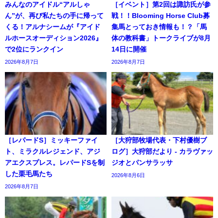
みんなのアイドル“アルしゃ
［イベント］第2回は諏訪氏が参
ん”が、再び私たちの手に帰って
戦！！Blooming Horse Club募
くる！アルナシームが『アイド
集馬とっておき情報も！？「馬
ルホースオーディション2026』
体の教科書」トークライブが8月
で2位にランクイン
14日に開催
2026年8月7日
2026年8月7日
［レパードS］ミッキーファイ
［大狩部牧場代表・下村優樹ブ
ト、ミラクルレジェンド、アジ
ログ］大狩部だより - カラヴァッ
アエクスプレス。レパードSを制
ジオとパンサラッサ
した栗毛馬たち
2026年8月6日
2026年8月7日