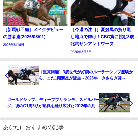
［新馬戦回顧］メイクデビュー
［今週の注目］夏競馬の折り返
の勝者達(2026/08/01)
し地点で輝け！CBC賞に挑む3歳
牝馬サンアントワーヌ
2026年8月6日
2026年8月6日
［重賞回顧］3歳世代が好調のルーラーシップ産駒か
ら、また1頭新星が誕生～2023年・きさらぎ賞～
ゴールドシップ、ディープブリランテ、スピルバー
グ。後のG1馬3頭が熱戦を繰り広げた2012年の共同
通信杯を振り返る。
あなたにおすすめの記事