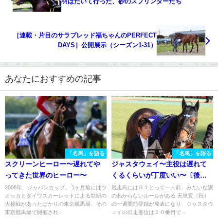
羽ばたいて行った、砂のスプリンターたち
［連載・片目のサラブレッド福ちゃんのPERFECT
DAYS］公開展示（シーズン1-31）
あなたにおすすめの記事
「名馬」を語る
「名馬」を語る
スクリーンヒーロー〜遅れてや
ジャスタウェイ〜主役は遅れて
ってきた世界のヒーロー〜
くるくらいが丁度いい〜〔後
編〕
2008年、ジャパンカップ。 1ヶ月前にはウ
競走馬にはＧ１とって一人前、みたいな訳
オッカとダイワスカーレットによる世紀の
のわからないルールがある 天皇賞（秋）
大接戦があったばかりの東京競馬場。その
の一週間前登録が発表になり、ジャスタウ
東京競馬場で開催され...
ェイの出走順位は２０番目で...