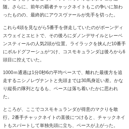
随。さらに、前年の覇者チャックネイトもこの争いに加わ
ったものの、最終的にアウスヴァールが先手を切った。
これら4頭を見ながら5番手を併走していたのがボーンディ
スウェイとエヒトで、その後ろにダノンデサイルとレーベ
ンスティールの人気2頭が位置。ライラックを挟んだ10番手
にボルドグフーシュがつけ、コスモキュランダは後ろから6
頭目に控えていた。
1000ｍ通過は1分0秒6の平均ペースで、離れた最後方を追
走するニシノレヴナントと先頭までは30馬身近い差。かな
り縦長の隊列となるも、ペースは落ち着いたかに思われ
た。
ところが、ここでコスモキュランダが得意のマクりを敢
行。2番手チャックネイトの直後につけると、チャックネイ
トもスパートして単独先頭に立ち、ペースが上がった。