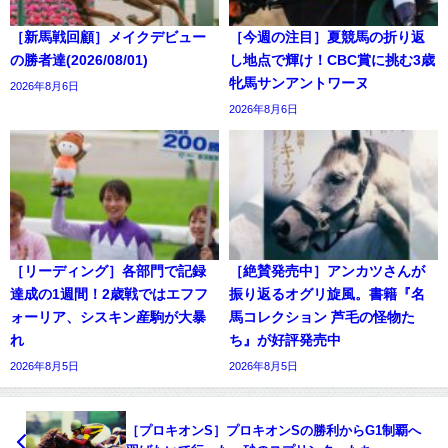
［新馬戦回顧］メイクデビュー
［今週の注目］夏競馬の折り返
の勝者達(2026/08/01)
し地点で輝け！CBC賞に挑む3歳
牝馬サンアントワーヌ
2026年8月6日
2026年8月6日
［リーディング］各部門で記録
［絶賛発売中］アンカツさんが
達成の1週間！2歳戦ではエフフ
振り返るオグリ旋風。書籍『名
ォーリア、シスキン産駒が大暴
馬コレクション 芦毛の怪物た
れ
ち』が好評発売中
2026年8月5日
2026年8月5日
［プロキオンS］プロキオンSの勝利からG1制覇へ