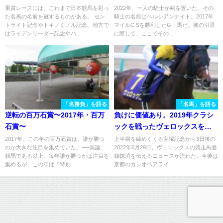
く〜
重賞レースには、これまで日本競馬を彩っ
2022年、一人の騎士が剣を置いた。その
た名馬の名前を冠するものがある。 セン
騎士の名前はペルシアンナイト。2017年
トライト記念やトキノミノル記念、地方で
マイルC Sを勝利したGⅠ馬だ。彼の引退
はライデンリーダー記念やハ...
に際して、ここでその...
「名勝負」を語る
「名馬」を語る
逆転の百万石賞〜2017年・百万
負けに価値あり。2019年クラシ
石賞〜
ックを戦ったヴェロックスを振
り返る。
2017年。この年の百万石賞は、誰が勝つ
上半期を締めくくる宝塚記念から3日後の
のか大きな注目を集めていた。──無論、
2022年6月29日、ヴェロックスの競走馬登
競馬である以上、毎年誰が勝つかは注目を
録抹消を伝えるニュースが流れた。今後は
集めるが、この年は『特別...
京都のカシオペアライ...