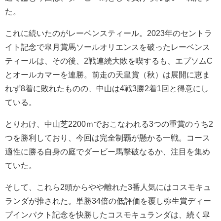
た。
これに続いたのがレーベンスティール。2023年のセントラ
イト記念で皐月賞馬ソールオリエンスを破ったレーベンス
ティールは、その後、2戦連続大敗を喫するも、エプソムC
とオールカマーを連勝。前走の天皇賞（秋）は展開に恵ま
れず8着に敗れたものの、中山は4戦3勝2着1回と得意にし
ている。
とりわけ、中山芝2200ｍでおこなわれる3つの重賞のうち2
つを勝利しており、今回は完全制覇が懸かる一戦。コース
適性に勝る自身の庭でダービー馬撃破なるか、注目を集め
ていた。
そして、これら2頭からやや離れた3番人気にはコスモキュ
ランダが推された。単勝34倍の低評価を覆し弥生賞ディー
プインパクト記念を快勝したコスモキュランダは、続く皐