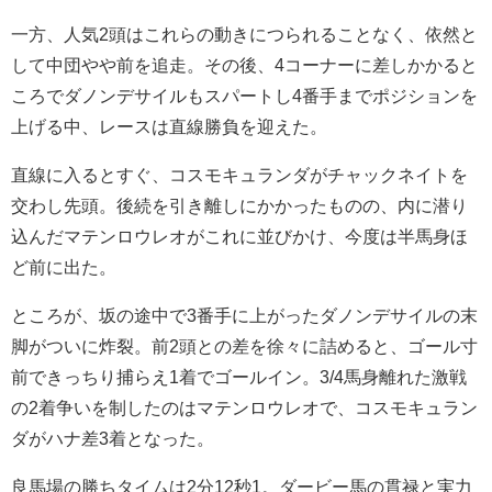
一方、人気2頭はこれらの動きにつられることなく、依然と
して中団やや前を追走。その後、4コーナーに差しかかると
ころでダノンデサイルもスパートし4番手までポジションを
上げる中、レースは直線勝負を迎えた。
直線に入るとすぐ、コスモキュランダがチャックネイトを
交わし先頭。後続を引き離しにかかったものの、内に潜り
込んだマテンロウレオがこれに並びかけ、今度は半馬身ほ
ど前に出た。
ところが、坂の途中で3番手に上がったダノンデサイルの末
脚がついに炸裂。前2頭との差を徐々に詰めると、ゴール寸
前できっちり捕らえ1着でゴールイン。3/4馬身離れた激戦
の2着争いを制したのはマテンロウレオで、コスモキュラン
ダがハナ差3着となった。
良馬場の勝ちタイムは2分12秒1。ダービー馬の貫禄と実力