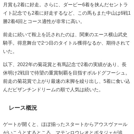
月賞も2着に好走。さらに、ダービー6着を挟んだセントラ
イト記念でも2着に好走するなど、この馬もまた中山は6戦1
勝2着4回とコース適性が非常に高い。
前走に続いて鞍上を託されたのは、関東のエース横山武史
騎手。得意舞台で2つ目のタイトル獲得なるか、期待されて
いた。
以下、2022年の菊花賞と有馬記念で2着の実績があり、長
休明け2戦目で待望の重賞制覇を目指すボルドグフーシュ。
前走の菊花賞で上がり最速の末脚を繰り出し、5着に食い込
んだビザンチンドリームの順で人気は続いた。
レース概況
ゲートが開くと、ほぼ揃ったスタートからアウスヴァール
がいこうとするところ、マテンロウレオとポタジェが追