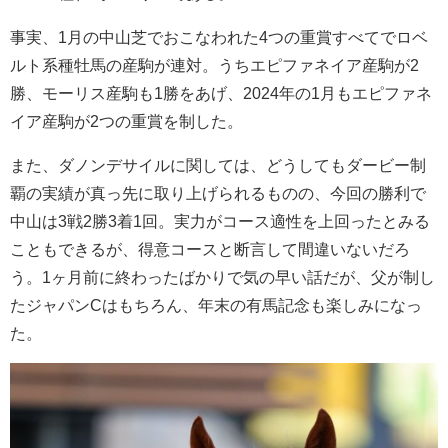
事実、1月の中山芝でおこなわれた4つの重賞すべてでロベ
ルト系種牡馬の産駒が連対。うちエピファネイア産駒が2
勝、モーリス産駒も1勝をあげ、2024年の1月もエピファネ
イア産駒が2つの重賞を制した。
また、ダノンデサイルに関しては、どうしてもダービー制
覇の実績が真っ先に取り上げられるものの、今回の勝利で
中山は3戦2勝3着1回。実力がコース適性を上回ったとみる
こともできるが、得意コースと断言して間違いないだろ
う。1ヶ月前に終わったばかりで気の早い話だが、父が制し
たジャパンCはもちろん、年末の有馬記念も楽しみになっ
た。