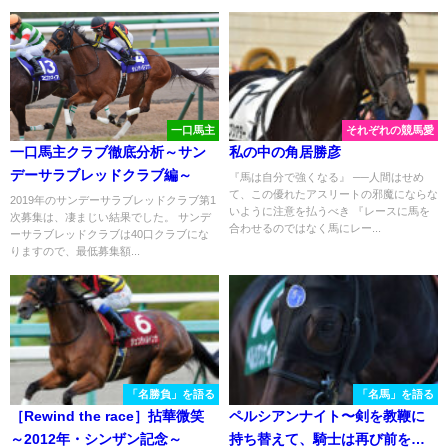
一口馬主
それぞれの競馬愛
一口馬主クラブ徹底分析～サン
私の中の角居勝彦
デーサラブレッドクラブ編～
『馬は自分で強くなる』 ──人間はせめ
て、この優れたアスリートの邪魔にならな
2019年のサンデーサラブレッドクラブ第1
いように注意を払うべき 『レースに馬を
次募集は、凄まじい結果でした。 サンデ
合わせるのではなく馬にレー...
ーサラブレッドクラブは40口クラブにな
りますので、最低募集額...
「名勝負」を語る
「名馬」を語る
［Rewind the race］拈華微笑
ペルシアンナイト〜剣を教鞭に
～2012年・シンザン記念～
持ち替えて、騎士は再び前を向