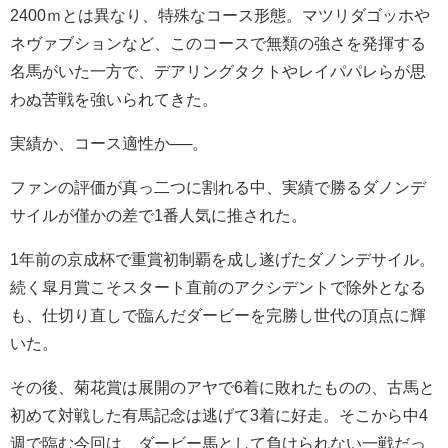
2400ｍとは異なり、特殊なコース形態。マツリダゴッホや
ネヴァブションなど、このコースで無類の強さを発揮する
名馬がいた一方で、デアリングタクトやレイパパレらが思
わぬ苦戦を強いられてきた。
実績か、コース適性か──。
ファンの評価が真っ二つに割れる中、実績で勝るダノンデ
サイルが僅かの差で1番人気に推された。
1年前の京成杯で重賞初制覇を成し遂げたダノンデサイル。
続く皐月賞こそスタート直前のアクシデントで除外となる
も、仕切り直しで臨んだダービーを完勝し世代の頂点に輝
いた。
その後、菊花賞は展開のアヤで6着に敗れたものの、古馬と
初めて対戦した有馬記念は逃げて3着に好走。そこから中4
週で臨む今回は、ダービー馬として負けられない一戦だっ