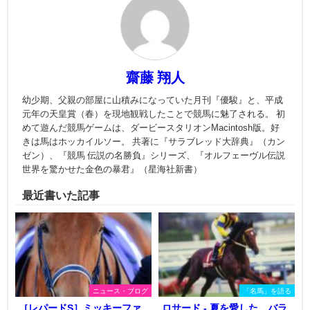
齋藤 翔人
幼少期、父親の部屋に山積みになっていた月刊『優駿』と、平成
元年の天皇賞（春）を現地観戦したことで競馬に魅了される。 初
めて遊んだ競馬ゲームは、ダービースタリオンMacintosh版。好
きは馬はホッカイルソー。 共著に『サラブレッド大辞典』（カン
ゼン）、『競馬 伝説の名勝負』シリーズ、『オルフェーヴル伝説
世界を驚かせた金色の暴君』（星海社新書）
最近書いた記事
ニュース・ブログ
「名馬」を語る
［レパードS］ミッキーファ
ロサード - 夏を愛した、バラ