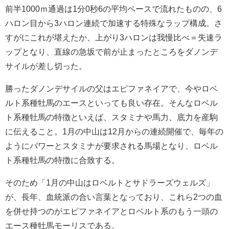
前半1000ｍ通過は1分0秒6の平均ペースで流れたものの、6
ハロン目から3ハロン連続で加速する特殊なラップ構成。さ
すがにこれが堪えたか、上がり3ハロンは我慢比べ＝失速ラ
ップとなり、直線の急坂で前が止まったところをダノンデ
サイルが差し切った。
勝ったダノンデサイルの父はエピファネイアで、今やロベ
ルト系種牡馬のエースといっても良い存在。そんなロベル
ト系種牡馬の特徴といえば、スタミナや馬力、底力を産駒
に伝えること。1月の中山は12月からの連続開催で、毎年の
ようにパワーとスタミナが要求される馬場となり、ロベル
ト系種牡馬の特徴に合致する。
そのため「1月の中山はロベルトとサドラーズウェルズ」
が、長年、血統派の合い言葉となっており、これら2つの血
を併せ持つのがエピファネイアとロベルト系のもう一頭の
エース種牡馬モーリスである。