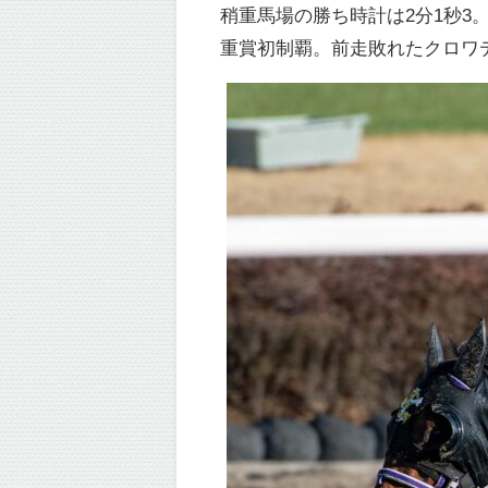
稍重馬場の勝ち時計は2分1秒
重賞初制覇。前走敗れたクロワ