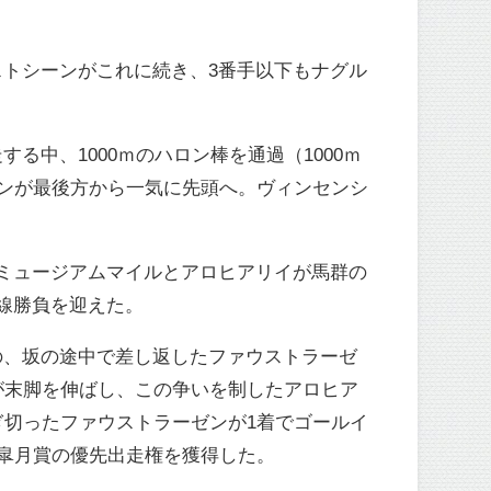
トシーンがこれに続き、3番手以下もナグル
中、1000ｍのハロン棒を通過（1000ｍ
ゼンが最後方から一気に先頭へ。ヴィンセンシ
ミュージアムマイルとアロヒアリイが馬群の
線勝負を迎えた。
の、坂の途中で差し返したファウストラーゼ
が末脚を伸ばし、この争いを制したアロヒア
ぎ切ったファウストラーゼンが1着でゴールイ
が皐月賞の優先出走権を獲得した。