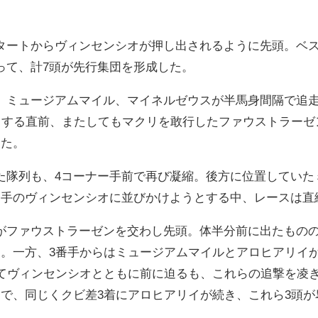
タートからヴィンセンシオが押し出されるように先頭。ベス
って、計7頭が先行集団を形成した。
ミュージアムマイル、マイネルゼウスが半馬身間隔で追走する
ス）する直前、またしてもマクリを敢行したファウストラー
った。
た隊列も、4コーナー手前で再び凝縮。後方に位置していた
番手のヴィンセンシオに並びかけようとする中、レースは直
がファウストラーゼンを交わし先頭。体半分前に出たもの
た。一方、3番手からはミュージアムマイルとアロヒアリイ
してヴィンセンシオとともに前に迫るも、これらの追撃を凌
オで、同じくクビ差3着にアロヒアリイが続き、これら3頭