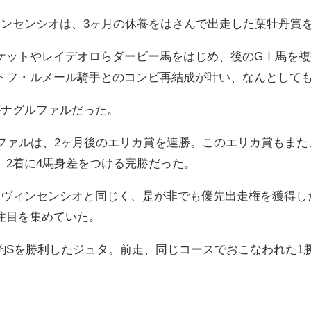
ィンセンシオは、3ヶ月の休養をはさんで出走した葉牡丹賞
ケットやレイデオロらダービー馬をはじめ、後のGⅠ馬を複
トフ・ルメール騎手とのコンビ再結成が叶い、なんとして
がナグルファルだった。
ルファルは、2ヶ月後のエリカ賞を連勝。このエリカ賞もまた
、2着に4馬身差をつける完勝だった。
、ヴィンセンシオと同じく、是が非でも優先出走権を獲得し
注目を集めていた。
駒Sを勝利したジュタ。前走、同じコースでおこなわれた1