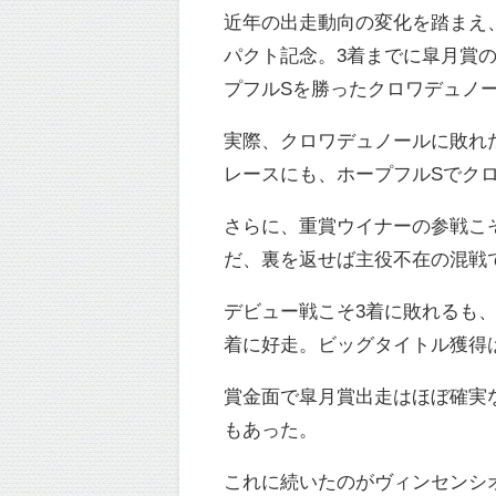
近年の出走動向の変化を踏まえ
パクト記念。3着までに皐月賞
プフルSを勝ったクロワデュノ
実際、クロワデュノールに敗れ
レースにも、ホープフルSでク
さらに、重賞ウイナーの参戦こ
だ、裏を返せば主役不在の混戦
デビュー戦こそ3着に敗れるも
着に好走。ビッグタイトル獲得
賞金面で皐月賞出走はほぼ確実
もあった。
これに続いたのがヴィンセンシ