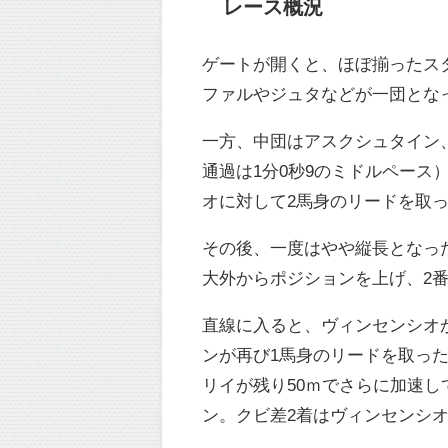
レース概況
ゲートが開くと、ほぼ揃ったス
ファルやジュタなどが一団とな
一方、中団はアスクシュタイン、
通過は1分0秒9のミドルペー
オに対して2馬身のリードを取
その後、一度はやや縦長となっ
大外からポジションを上げ、2
直線に入ると、ヴィンセンシオ
ンが再び1馬身のリードを取っ
リイが残り50ｍでさらに加速
ン。クビ差2着はヴィンセンシ