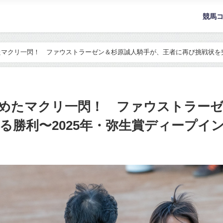
競馬
マクリ一閃！ ファウストラーゼン＆杉原誠人騎手が、王者に再び挑戦状を突
めたマクリ一閃！ ファウストラーゼ
る勝利〜2025年・弥生賞ディープイ