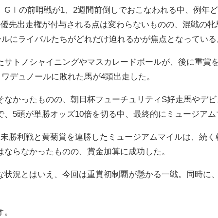
、GⅠの前哨戦が1、2週間前倒しでおこなわれる中、例年
の優先出走権が付与される点は変わらないものの、混戦の牝
ールにライバルたちがどれだけ迫れるかが焦点となっている
たサトノシャイニングやマスカレードボールが、後に重賞
ロワデュノールに敗れた馬が4頭出走した。
そなかったものの、朝日杯フューチュリティS好走馬やデビ
で、5頭が単勝オッズ10倍を切る中、最終的にミュージアム
、未勝利戦と黄菊賞を連勝したミュージアムマイルは、続く
はならなかったものの、賞金加算に成功した。
な状況とはいえ、今回は重賞初制覇が懸かる一戦。同時に、
オ。