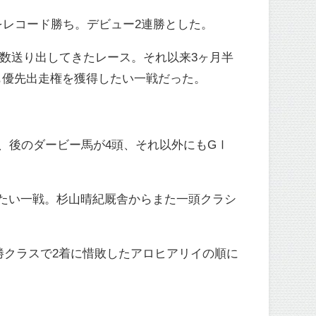
をレコード勝ち。デビュー2連勝とした。
数送り出してきたレース。それ以来3ヶ月半
も優先出走権を獲得したい一戦だった。
、後のダービー馬が4頭、それ以外にもGⅠ
たい一戦。杉山晴紀厩舎からまた一頭クラシ
勝クラスで2着に惜敗したアロヒアリイの順に