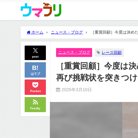
ホーム
ニュース・ブログ
［重賞回顧］今度は決めた
ニュース・ブログ
レース回顧
post
［重賞回顧］今度は決
はてブ
再び挑戦状を突きつけ
2025年3月10日
Pocket
Feedly