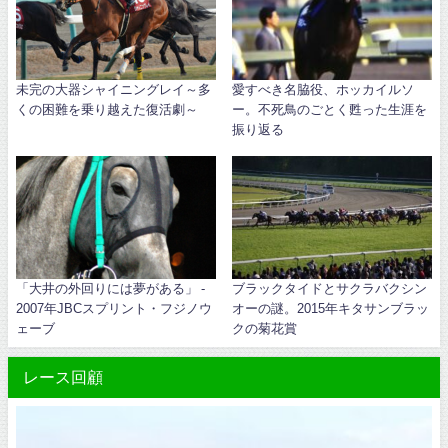
未完の大器シャイニングレイ～多
愛すべき名脇役、ホッカイルソ
くの困難を乗り越えた復活劇～
ー。不死鳥のごとく甦った生涯を
振り返る
「大井の外回りには夢がある」 -
ブラックタイドとサクラバクシン
2007年JBCスプリント・フジノウ
オーの謎。2015年キタサンブラッ
ェーブ
クの菊花賞
レース回顧