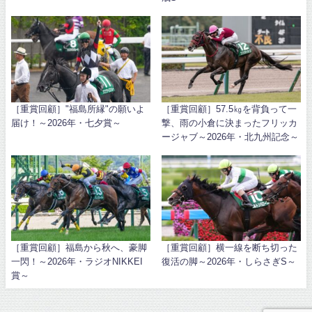
［重賞回顧］"福島所縁"の願いよ
［重賞回顧］57.5㎏を背負って一
届け！～2026年・七夕賞～
撃、雨の小倉に決まったフリッカ
ージャブ～2026年・北九州記念～
［重賞回顧］福島から秋へ、豪脚
［重賞回顧］横一線を断ち切った
一閃！～2026年・ラジオNIKKEI
復活の脚～2026年・しらさぎS～
賞～