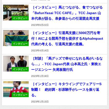
［インタビュー］馬とつながる、食でつながる
「BafunYasai TCC CAFE」。TCC Japan 山
本代表が語る、表参道からの引退競走馬支援
インタビュー
2023年6月22日
［インタビュー］引退馬支援に5000万円を寄
付！AIによる競馬予想を提供するAlphaImpact
代表の考える、引退馬支援の意義。
インタビュー
2023年4月14日
［対談］「馬グッズで幸せになれる馬がいるな
ら…」 - TCC Japan代表 山本高之氏・東映エ
ージエンシー 矢尾板龍行氏
インタビュー
2023年1月19日
［インタビュー］キタウイングでフェアリーS
制覇！ 絶好調・杉原騎手がレースを振り返
る。
インタビュー
2023年1月13日