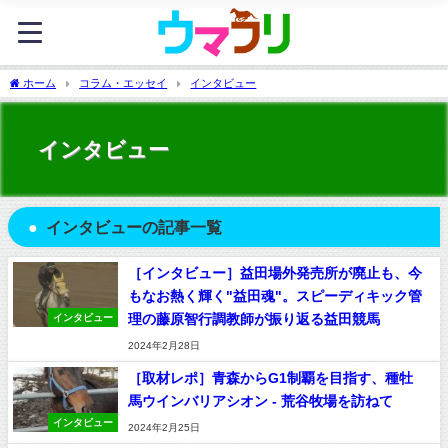
ホーム
コラム・エッセイ
インタビュー
インタビュー
インタビューの記事一覧
［インタビュー］益田場外発売所が廃止も、今
もなお熱く輝く"益田魂"。スピーディキック管
理の藤原智行調教師が振り返る益田競馬
インタビュー
2024年2月28日
［取材レポ］青森からG1制覇を目指す、種牡
馬ウインバリアシオン - 荒谷牧場を訪ねて
インタビュー
2024年2月25日