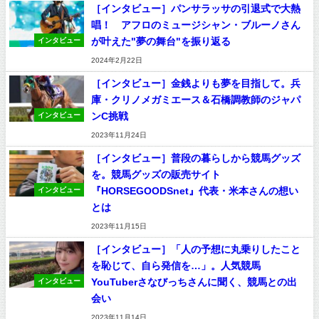
［インタビュー］パンサラッサの引退式で大熱
唱！ アフロのミュージシャン・ブルーノさん
が叶えた"夢の舞台"を振り返る
インタビュー
2024年2月22日
［インタビュー］金銭よりも夢を目指して。兵
庫・クリノメガミエース＆石橋調教師のジャパ
ンC挑戦
インタビュー
2023年11月24日
［インタビュー］普段の暮らしから競馬グッズ
を。競馬グッズの販売サイト
『HORSEGOODSnet』代表・米本さんの想い
インタビュー
とは
2023年11月15日
［インタビュー］「人の予想に丸乗りしたこと
を恥じて、自ら発信を…」。人気競馬
YouTuberさなびっちさんに聞く、競馬との出
インタビュー
会い
2023年11月14日