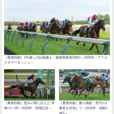
［重賞回顧］1年越しの記録越え、越後路最速決戦!!～2026年・アイビ
スサマーダッシュ～
［重賞回顧］恵みの雨に応えた“本
［重賞回顧］夏の函館、世代の1
物”の一閃～2026年・関屋記念～
番星を目指して～2026年・函館2
歳S～