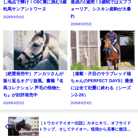
し地点で輝け！CBC賞に挑む3歳
達成の1週間！2歳戦ではエフフ
牝馬サンアントワーヌ
ォーリア、シスキン産駒が大暴
れ
2026年8月6日
2026年8月5日
［絶賛発売中］アンカツさんが
［連載・片目のサラブレッド福
振り返るオグリ旋風。書籍『名
ちゃんのPERFECT DAYS］最後
馬コレクション 芦毛の怪物た
には全て杞憂に終わる（シーズ
ち』が好評発売中
ン2-28）
2026年8月5日
2026年8月4日
［トウカイテイオー伝説］カネヒキリ、オフサイド
トラップ、そしてテイオー。怪我から見事に復活、
ファンの感動を呼んだ名馬たち