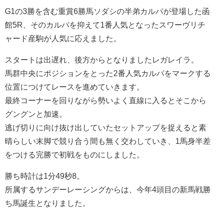
G1の3勝を含む重賞6勝馬ソダシの半弟カルパが登場した函
館5R、そのカルパを抑えて1番人気となったスワーヴリチ
ャード産駒が人気に応えました。
スタートは出遅れ、後方からとなりましたレガレイラ。
馬群中央にポジションをとった2番人気カルパをマークする
位置につけてレースを進めていきます。
最終コーナーを回りながら勢いよく直線に入るとそこから
グングンと加速。
逃げ切りに向け抜け出していたセットアップを捉えると素
晴らしい末脚で競り合う間も無く交わしていき、1馬身半差
をつける完勝で初戦をものにしました。
勝ち時計は1分49秒8。
所属するサンデーレーシングからは、今年4頭目の新馬戦勝
ち馬誕生となりました。