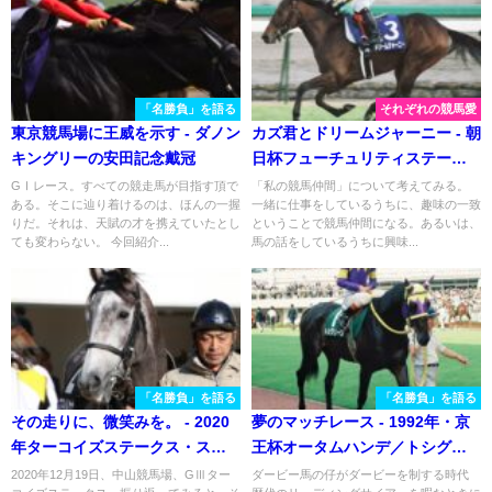
「名勝負」を語る
それぞれの競馬愛
東京競馬場に王威を示す - ダノン
カズ君とドリームジャーニー - 朝
キングリーの安田記念戴冠
日杯フューチュリティステーク
ス
GⅠレース。すべての競走馬が目指す頂で
「私の競馬仲間」について考えてみる。
ある。そこに辿り着けるのは、ほんの一握
一緒に仕事をしているうちに、趣味の一致
りだ。それは、天賦の才を携えていたとし
ということで競馬仲間になる。あるいは、
ても変わらない。 今回紹介...
馬の話をしているうちに興味...
「名勝負」を語る
「名勝負」を語る
その走りに、微笑みを。 - 2020
夢のマッチレース - 1992年・京
年ターコイズステークス・スマ
王杯オータムハンデ／トシグリ
イルカナ
ーン
2020年12月19日、中山競馬場、GⅢター
ダービー馬の仔がダービーを制する時代