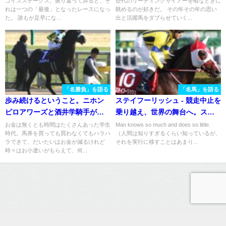
コイズステークス。振り返ってみると、そ
歴代のリーディングサイアーを暇なときに
れは一つの「最後」となったレースになっ
眺めるのが好きだ。 その年その年の思い
た。 誰もが足早にな...
出と活躍馬をダブらせていく...
「名勝負」を語る
「名馬」を語る
歩み続けるということ。ニホン
ステイフーリッシュ - 競走中止を
ピロアワーズと酒井学騎手が掴
乗り越え、世界の舞台へ。ステ
み取った待望の"1勝"
イゴールド晩年の代表産駒とし
お金は無くとも時間はたくさんあった学生
Man knows so much and does so little.
時代。馬券を買っても買わなくてもハラハ
（人間は知りすぎるくらい知っているが、
て、常識を超え続けた国際派。
ラできて、だいたいはお金が減るけれど
それを実行に移すことはあまり...
時々はお小遣いがもらえて、何...
運営情報
プライバシーポリシー
お問い合わせ