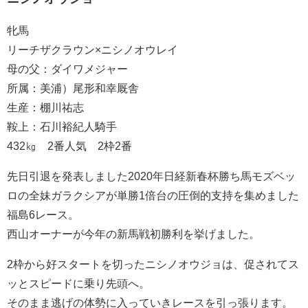
牝馬
リーチザクラウン×ニシノオウレイ
母の父：ダイワメジャー
所属：美浦）尾形和幸厩舎
生産：棚川祐志
鞍上：石川裕紀人騎手
432㎏ 2番人気 2枠2番
先日引退を発表しました2020年日経新春杯勝ち馬モズベッ
ロの全妹ガラクシアが単勝1倍台の圧倒的支持を集めました
福島6レース。
西山オーナーが今年の新馬戦初勝利を挙げました。
2枠から好スタートを切ったニシノオウジョは、促されてス
ッとスピードに乗り先頭へ。
そのまま逃げの体勢に入っていきレースを引っ張ります。