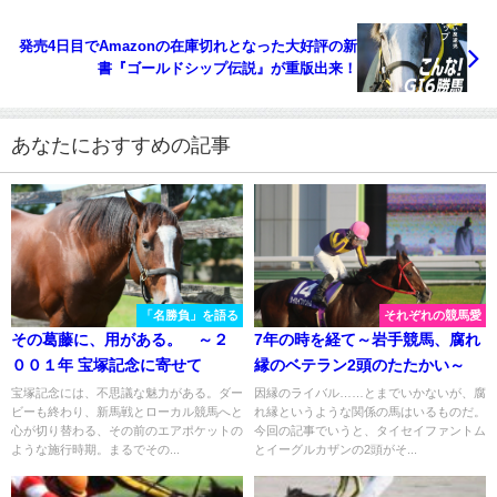
発売4日目でAmazonの在庫切れとなった大好評の新
書『ゴールドシップ伝説』が重版出来！
あなたにおすすめの記事
「名勝負」を語る
それぞれの競馬愛
その葛藤に、用がある。 ～２
7年の時を経て～岩手競馬、腐れ
００１年 宝塚記念に寄せて
縁のベテラン2頭のたたかい～
宝塚記念には、不思議な魅力がある。ダー
因縁のライバル……とまでいかないが、腐
ビーも終わり、新馬戦とローカル競馬へと
れ縁というような関係の馬はいるものだ。
心が切り替わる、その前のエアポケットの
今回の記事でいうと、タイセイファントム
ような施行時期。まるでその...
とイーグルカザンの2頭がそ...