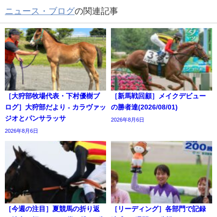
ニュース・ブログ
の関連記事
［大狩部牧場代表・下村優樹ブ
［新馬戦回顧］メイクデビュー
ログ］大狩部だより - カラヴァッ
の勝者達(2026/08/01)
ジオとパンサラッサ
2026年8月6日
2026年8月6日
［今週の注目］夏競馬の折り返
［リーディング］各部門で記録