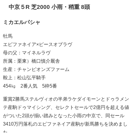
中京５R 芝2000 小雨・稍重 8頭
ミカエルパシャ
牡馬
エピファネイア×ピースオブラヴ
母の父：マイネルラヴ
所属：栗東）橋口慎介厩舎
生産：チャンピオンズファーム
鞍上：松山弘平騎手
454㎏ 2番人気 5枠5番
重賞2勝馬ステルヴィオの半弟ラケダイモーンとドゥラメン
テ産駒ドゥマイシング、セレクトセールで2億円を超える値
がついた2頭が揃い踏みとなった小雨の中京で、同セール
3410万円落札のエピファネイア産駒が新馬勝ちを決めまし
た。