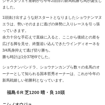
ジャスタウェイ産駒から今年2頭目の新馬戦勝ち馬が誕生し
ました。
1頭抜け出すような好スタートとなりましたショウナンマヌ
エラは、勢いそのままに逃げの体勢に入りレースを引っ張
っていきます。
余力十分な手応えで直線に入ると、ここから後続との差を
広げる脚を見せ、終盤追い込んできたウインディオーネを
3/4馬身抑えて逃げ切り勝ち。
勝ち時計は1分37秒9でした。
ショウナンパンドラ、ショウナンカンプら数々の名馬のオ
ーナーとして知られる国本哲秀オーナーは、これが今年の
新馬戦嬉しい初勝利となっています。
福島６R 芝1200 晴・良 10頭
ニシノオウジョ