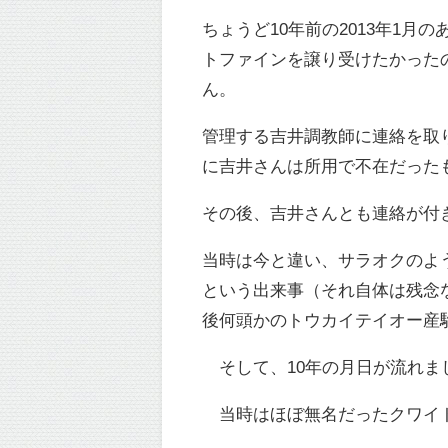
ちょうど10年前の2013年1
トファインを譲り受けたかった
ん。
管理する吉井調教師に連絡を取
に吉井さんは所用で不在だった
その後、吉井さんとも連絡が付
当時は今と違い、サラオクのよ
という出来事（それ自体は残念
後何頭かのトウカイテイオー産
そして、10年の月日が流れま
当時はほぼ無名だったクワイト