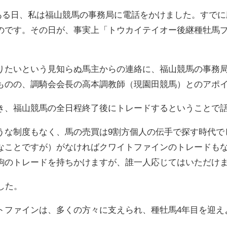
月のある日、私は福山競馬の事務局に電話をかけました。すで
のです。その日が、事実上「トウカイテイオー後継種牡馬
りたいという見知らぬ馬主からの連絡に、福山競馬の事務
ものの、調騎会会長の高本調教師（現園田競馬）とのアポ
き、福山競馬の全日程終了後にトレードするということで
うな制度もなく、馬の売買は9割方個人の伝手で探す時代で
なことですが）がなければクワイトファインのトレードも
駒のトレードを持ちかけますが、誰一人応じてはいただけ
した。
ファインは、多くの方々に支えられ、種牡馬4年目を迎え