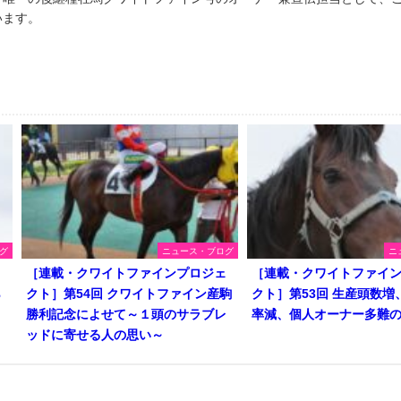
います。
グ
ニュース・ブログ
ニ
ェ
［連載・クワイトファインプロジェ
［連載・クワイトファイ
ら
クト］第54回 クワイトファイン産駒
クト］第53回 生産頭数増
勝利記念によせて～１頭のサラブレ
率減、個人オーナー多難
ッドに寄せる人の思い～