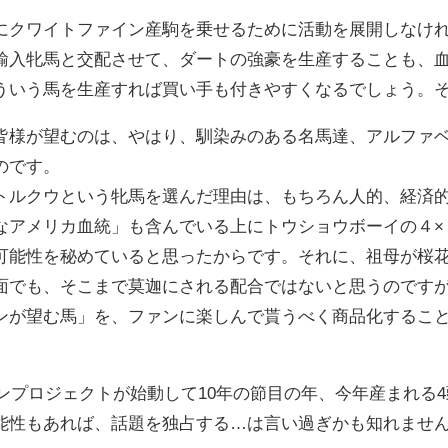
にクワイトファイン産駒を乗せるために活動を展開しなけ
輸入牝馬と交配させて、ダートの強豪を生産することも、
ういう馬を生産すれば買い手も付きやすくなるでしょう。
様が望むのは、やはり、馴染みのある名馬達、アルファベ
のです。
ルクウという牝馬を選んだ理由は、もちろん人的、経済的
なアメリカ血統」も含んでいる上にトウショウボーイの４×
可能性を秘めていると思ったからです。それに、祖母が桜
でも、そこまで莫迦にされる配合ではないと思うのです
が望む馬」を、ファンに楽しんで貰うべく商品化すること
インプロジェクトが始動して10年の節目の年、今年産まれる
能性もあれば、話題を独占する…は言い過ぎかも知れませ