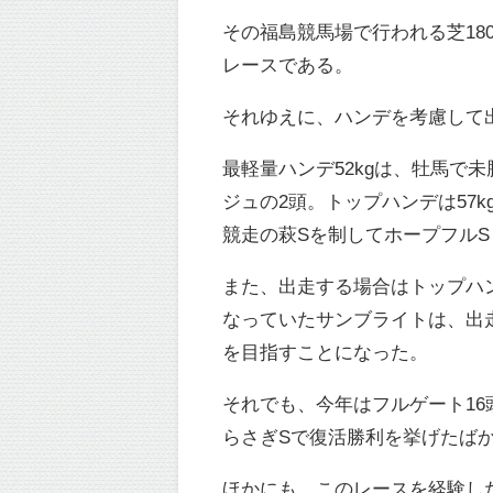
その福島競馬場で行われる芝18
レースである。
それゆえに、ハンデを考慮して
最軽量ハンデ52kgは、牡馬で
ジュの2頭。トップハンデは57
競走の萩Sを制してホープフルS
また、出走する場合はトップハ
なっていたサンブライトは、出走
を目指すことになった。
それでも、今年はフルゲート16
らさぎSで復活勝利を挙げたば
ほかにも、このレースを経験した