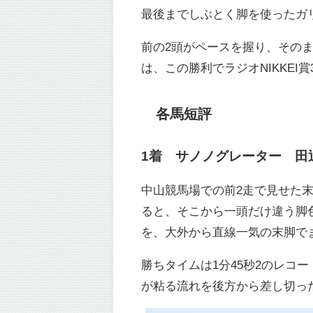
最後までしぶとく脚を使ったガ
前の2頭がペースを握り、その
は、この勝利でラジオNIKKE
各馬短評
1着 サノノグレーター 田
中山競馬場での前2走で見せた
ると、そこから一頭だけ違う脚
を、大外から直線一気の末脚で
勝ちタイムは1分45秒2のレコ
が粘る流れを後方から差し切っ