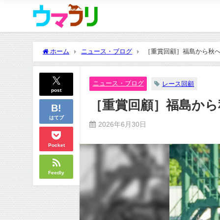
ホーム
ニュース・ブログ
［重賞回顧］福島から秋へ、
ニュース・ブログ
レース回顧
post
［重賞回顧］福島から秋
はてブ
2026年6月30日
Pocket
Feedly