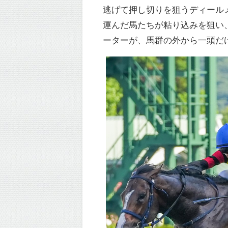
逃げて押し切りを狙うディール
運んだ馬たちが粘り込みを狙い
ーターが、馬群の外から一頭だ