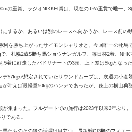
00mの重賞、ラジオNIKKEI賞は、現在のJRA重賞で唯一
出走するか、あるいは別のレースへ向かうか、レース前の
未勝利を勝ち上がったサイモンシャリオと、今回唯一の牝馬
kgで、札幌2歳S勝ち馬ショウナンガルフ、毎日杯2着、NH
も5着に好走したバドリナートの3頭。上下差は5kgとなっ
ンデ57kgが想定されていたサウンドムーブは、次週の小倉
が叶えば最軽量50kgのハンデであったが、鞍上の横山典
頭が集まった。フルゲートでの施行は2023年以来3年ぶり
かりである。
馬たちのその後の活躍は目立つ。長距離GI3勝のフィエー