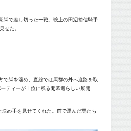
豪脚で差し切った一戦。鞍上の田辺裕信騎手
を見せた。
方で脚を溜め、直線では馬群の外へ進路を取
パーティーが上位に残る開幕週らしい展開
けた決め手を見せてくれた。前で運んだ馬たち