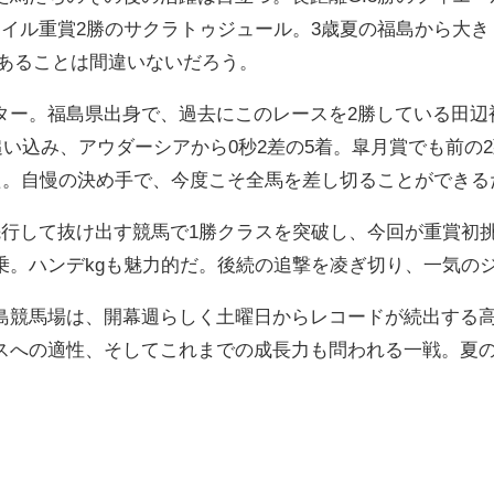
マイル重賞2勝のサクラトゥジュール。3歳夏の福島から大
つであることは間違いないだろう。
ター。福島県出身で、過去にこのレースを2勝している田辺
い込み、アウダーシアから0秒2差の5着。皐月賞でも前の2
げた。自慢の決め手で、今度こそ全馬を差し切ることができる
先行して抜け出す競馬で1勝クラスを突破し、今回が重賞初
乗。ハンデkgも魅力的だ。後続の追撃を凌ぎ切り、一気の
島競馬場は、開幕週らしく土曜日からレコードが続出する
スへの適性、そしてこれまでの成長力も問われる一戦。夏