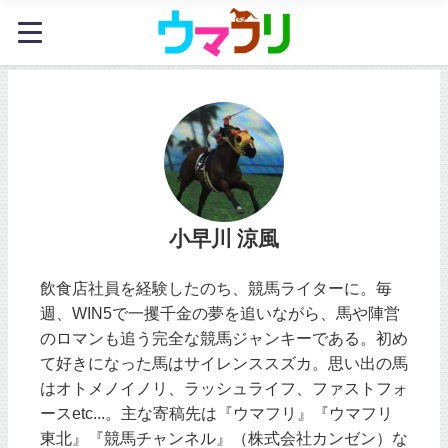
小早川 涼風
飲食店社員を経験したのち、競馬ライターに。毎
週、WIN5で一攫千金の夢を追いながら、馬や陣営
のロマンも追う完全な競馬ジャンキーである。初め
て好きになった馬はサイレンススズカ。思い出の馬
はオトメノイノリ、ラッシュライフ、ファストフォ
ースetc...。主な寄稿先は『ウマフリ』『ウマフリ
東北』『競馬チャンネル』（株式会社カンゼン）な