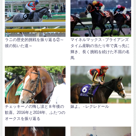
ラニの歴史的挑戦を振り返る②～
マイネルマックス - ブライアンズ
彼の拓いた道～
タイム産駒の当たり年で真っ先に
輝き、長く挑戦を続けた不屈の名
馬
チェッキーノの悔し涙と８年後の
妹よ。 - レクレドール
歓喜。2016年と2024年、ふたつの
オークスを振り返る