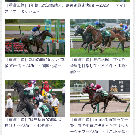
［重賞回顧］1年越しの記録越え、越後路最速決戦!!～2026年・アイビ
スサマーダッシュ～
［重賞回顧］恵みの雨に応えた“本
［重賞回顧］夏の函館、世代の1
物”の一閃～2026年・関屋記念～
番星を目指して～2026年・函館2
歳S～
［重賞回顧］"福島所縁"の願いよ
［重賞回顧］57.5㎏を背負って一
届け！～2026年・七夕賞～
撃、雨の小倉に決まったフリッカ
ージャブ～2026年・北九州記念～