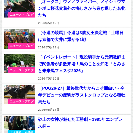
［オークス］ウメノファイバー、メイショウマ
ンボ…桜花賞着外の悔しさから巻き返した名牝
たち
ニュース・ブログ
2026年5月19日
［今週の競馬］今週は3歳女王決定戦！土曜日
は京都で大井に繋がる1戦
ニュース・ブログ
2026年5月18日
［イベントレポート］現役騎手から元調教師ま
で関係者が多数来場！馬のことを知る「とみさ
と未来馬フェスタ2026」
ニュース・ブログ
2026年5月15日
［POG26-27］最終世代だからこそ面白い - 今
年デビューの産駒がラストクロップとなる種牡
馬たち
ニュース・ブログ
2026年5月14日
砂上の女神が魅せた圧勝劇～1995年エンプレ
ス杯～
「名勝負」を語る