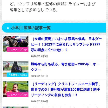
ど。 ウマフリ編集・監修の書籍にライターおよび
編集として参加もしている。
小早川 涼風の記事一覧
［今週の競馬］いよいよ競馬の祭典、日本ダー
ビー！！2023年に産まれしサラブレッド7777
頭の頂点に立つのは！？
ニュース・ブログ
2026年5月25日
戦略すら打ち破る、青き稲妻～2005年・オー
クス～
「名勝負」を語る
2026年5月21日
［リーディング］クリストフ・ルメール騎手、
世界でのGⅠ勝利数が通算100勝に到達！騎手
リーディングの首位も独走！！
ニュース・ブログ
2026年5月20日