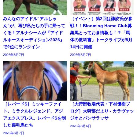
みんなのアイドル“アルしゃ
［イベント］第2回は諏訪氏が参
ん”が、再び私たちの手に帰って
戦！！Blooming Horse Club募
くる！アルナシームが『アイド
集馬とっておき情報も！？「馬
ルホースオーディション2026』
体の教科書」トークライブが8月
で2位にランクイン
14日に開催
2026年8月7日
2026年8月7日
［レパードS］ミッキーファイ
［大狩部牧場代表・下村優樹ブ
ト、ミラクルレジェンド、アジ
ログ］大狩部だより - カラヴァッ
アエクスプレス。レパードSを制
ジオとパンサラッサ
した栗毛馬たち
2026年8月6日
2026年8月7日