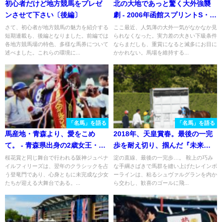
初心者だけど地方競馬をプレゼ
北の大地であっと驚く大外強襲
ンさせて下さい〔後編〕
劇 - 2006年函館スプリントS・ビ
ーナスライン
さて、初心者が地方競馬の魅力を紹介する
ここ最近、人気薄の大外一気がなかなか見
短期連載も、後編となりました。前編では
られなくなった。実力差の大きい下級条件
各地方競馬場の特色、多様な馬券について
ならまだしも、重賞になると滅多にお目に
述べました。これらの環境に...
かかれない。馬場を維持する...
「名馬」を語る
「名馬」を語る
馬産地・青森より、愛をこめ
2018年、天皇賞春。最後の一完
て。 - 青森県出身の2歳女王・タ
歩を耐え切り、掴んだ『未来』 -
ムロチェリー
レインボーライン
桜花賞と同じ舞台で行われる阪神ジュベナ
淀の直線、最後の一完歩…。 鞍上の巧み
イルフィリーズは、翌年のクラシックを占
な手綱さばきで馬群を縫い上げたレインボ
う登竜門であり、心身ともに未完成な少女
ーラインは、粘るシュヴァルグランを内か
たちが迎える大舞台である。...
ら交わし、歓喜のゴールに飛...