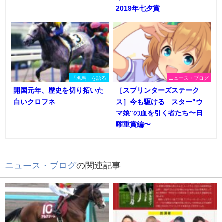
2019年七夕賞
「名馬」を語る
ニュース・ブログ
開国元年、歴史を切り拓いた
［スプリンターズステーク
白いクロフネ
ス］今も駆ける スター"ウ
マ娘"の血を引く者たち〜日
曜重賞編〜
ニュース・ブログ
の関連記事