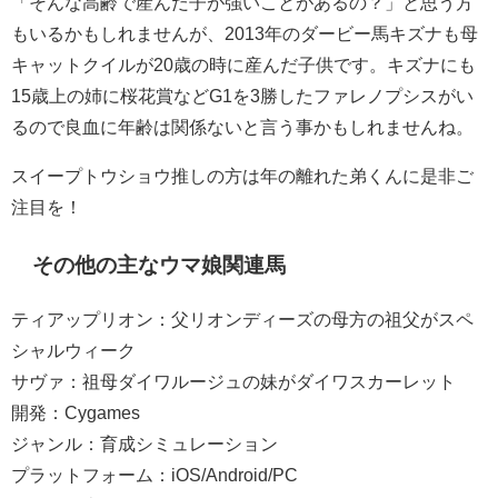
「そんな高齢で産んだ子が強いことがあるの？」と思う方
もいるかもしれませんが、2013年のダービー馬キズナも母
キャットクイルが20歳の時に産んだ子供です。キズナにも
15歳上の姉に桜花賞などG1を3勝したファレノプシスがい
るので良血に年齢は関係ないと言う事かもしれませんね。
スイープトウショウ推しの方は年の離れた弟くんに是非ご
注目を！
その他の主なウマ娘関連馬
ティアップリオン：父リオンディーズの母方の祖父がスペ
シャルウィーク
サヴァ：祖母ダイワルージュの妹がダイワスカーレット
開発：Cygames
ジャンル：育成シミュレーション
プラットフォーム：iOS/Android/PC