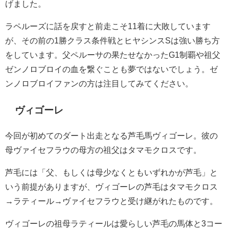
げました。
ラペルーズに話を戻すと前走こそ11着に大敗しています
が、その前の1勝クラス条件戦とヒヤシンスSは強い勝ち方
をしています。父ペルーサの果たせなかったG1制覇や祖父
ゼンノロブロイの血を繋ぐことも夢ではないでしょう。ゼ
ンノロブロイファンの方は注目してみてください。
ヴィゴーレ
今回が初めてのダート出走となる芦毛馬ヴィゴーレ。彼の
母ヴァイセフラウの母方の祖父はタマモクロスです。
芦毛には「父、もしくは母少なくともいずれかが芦毛」と
いう前提がありますが、ヴィゴーレの芦毛はタマモクロス
→ラティール→ヴァイセフラウと受け継がれたものです。
ヴィゴーレの祖母ラティールは愛らしい芦毛の馬体と3コー