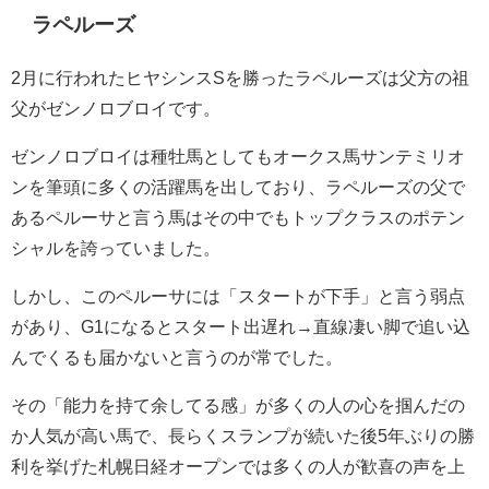
ラペルーズ
2月に行われたヒヤシンスSを勝ったラペルーズは父方の祖
父がゼンノロブロイです。
ゼンノロブロイは種牡馬としてもオークス馬サンテミリオ
ンを筆頭に多くの活躍馬を出しており、ラペルーズの父で
あるペルーサと言う馬はその中でもトップクラスのポテン
シャルを誇っていました。
しかし、このペルーサには「スタートが下手」と言う弱点
があり、G1になるとスタート出遅れ→直線凄い脚で追い込
んでくるも届かないと言うのが常でした。
その「能力を持て余してる感」が多くの人の心を掴んだの
か人気が高い馬で、長らくスランプが続いた後5年ぶりの勝
利を挙げた札幌日経オープンでは多くの人が歓喜の声を上