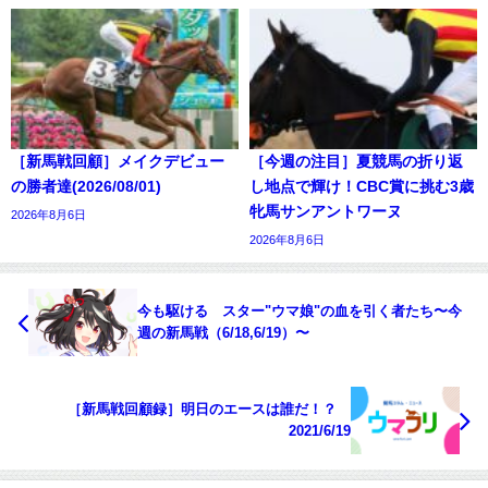
［新馬戦回顧］メイクデビュー
［今週の注目］夏競馬の折り返
の勝者達(2026/08/01)
し地点で輝け！CBC賞に挑む3歳
牝馬サンアントワーヌ
2026年8月6日
2026年8月6日
今も駆ける スター"ウマ娘"の血を引く者たち〜今
週の新馬戦（6/18,6/19）〜
［新馬戦回顧録］明日のエースは誰だ！？
2021/6/19