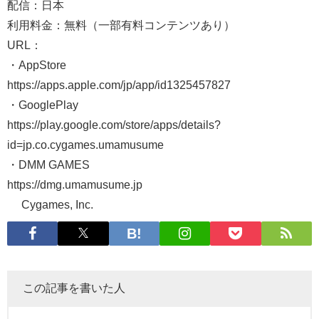
配信：日本
利用料金：無料（一部有料コンテンツあり）
URL：
・AppStore
https://apps.apple.com/jp/app/id1325457827
・GooglePlay
https://play.google.com/store/apps/details?
id=jp.co.cygames.umamusume
・DMM GAMES
https://dmg.umamusume.jp
© Cygames, Inc.
この記事を書いた人