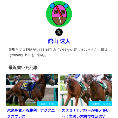
館山 速人
競馬とプロ野球がなければ生きていけない哀しきおっさん。最近
はAmong Usにもご執心。
最近書いた記事
「名馬」を語る
「名勝負」を語る
未来を変える勝利 - アジアエ
スタミナとパワーがモノをい
クスプレス
う！力強い末脚で復活のV -