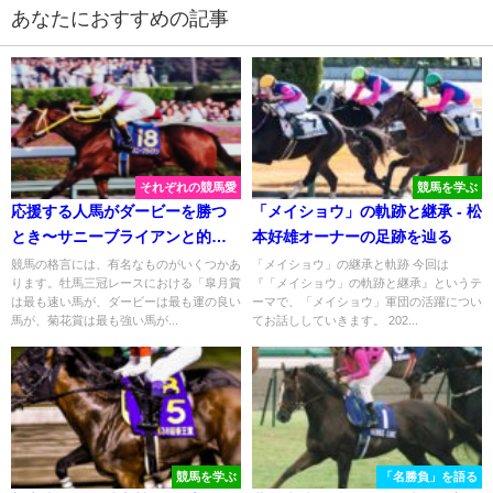
あなたにおすすめの記事
それぞれの競馬愛
競馬を学ぶ
応援する人馬がダービーを勝つ
「メイショウ」の軌跡と継承 - 松
とき〜サニーブライアンと的中
本好雄オーナーの足跡を辿る
馬券〜
競馬の格言には、有名なものがいくつかあ
「メイショウ」の継承と軌跡 今回は
ります。牡馬三冠レースにおける「皐月賞
『「メイショウ」の軌跡と継承』というテ
は最も速い馬が、ダービーは最も運の良い
ーマで、「メイショウ」軍団の活躍につい
馬が、菊花賞は最も強い馬が...
てお話ししていきます。 202...
競馬を学ぶ
「名勝負」を語る