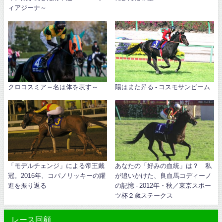
ィアジーナ～
クロコスミア～名は体を表す～
陽はまた昇る - コスモサンビーム
「モデルチェンジ」による帝王戴
あなたの「好みの血統」は？ 私
冠。2016年、コパノリッキーの躍
が追いかけた、良血馬コディーノ
進を振り返る
の記憶 - 2012年・秋／東京スポー
ツ杯２歳ステークス
レース回顧