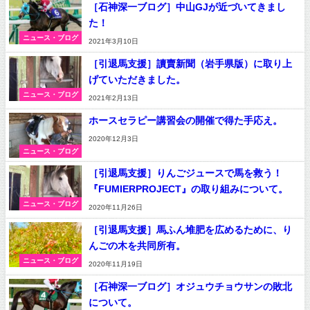
［石神深一ブログ］中山GJが近づいてきまし
た！
ニュース・ブログ
2021年3月10日
［引退馬支援］讀賣新聞（岩手県版）に取り上
げていただきました。
ニュース・ブログ
2021年2月13日
ホースセラピー講習会の開催で得た手応え。
2020年12月3日
ニュース・ブログ
［引退馬支援］りんごジュースで馬を救う！
『FUMIERPROJECT』の取り組みについて。
ニュース・ブログ
2020年11月26日
［引退馬支援］馬ふん堆肥を広めるために、り
んごの木を共同所有。
ニュース・ブログ
2020年11月19日
［石神深一ブログ］オジュウチョウサンの敗北
について。