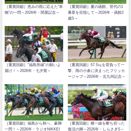
［重賞回顧］恵みの雨に応えた“本
［重賞回顧］夏の函館、世代の1
物”の一閃～2026年・関屋記念～
番星を目指して～2026年・函館2
歳S～
［重賞回顧］"福島所縁"の願いよ
［重賞回顧］57.5㎏を背負って一
届け！～2026年・七夕賞～
撃、雨の小倉に決まったフリッカ
ージャブ～2026年・北九州記念～
［重賞回顧］福島から秋へ、豪脚
［重賞回顧］横一線を断ち切った
一閃！～2026年・ラジオNIKKEI
復活の脚～2026年・しらさぎS～