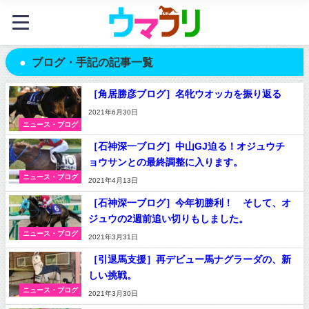
ブログ・手記の記事一覧
［角居勝彦ブログ］名牝ウオッカを振り返る
2021年6月30日
ニュース・ブログ
［石神深一ブログ］中山GJ迫る！オジュウチ
ョウサンとの最終調整に入ります。
ニュース・ブログ
2021年4月13日
［石神深一ブログ］今年初勝利！ そして、オ
ジュウの2週前追い切りもしました。
ニュース・ブログ
2021年3月31日
［引退馬支援］再デビュー馬ナグラーダの、新
しい挑戦。
ニュース・ブログ
2021年3月30日