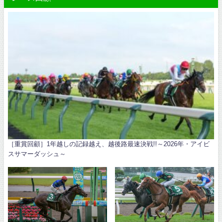
［重賞回顧］1年越しの記録越え、越後路最速決戦!!～2026年・アイビ
スサマーダッシュ～