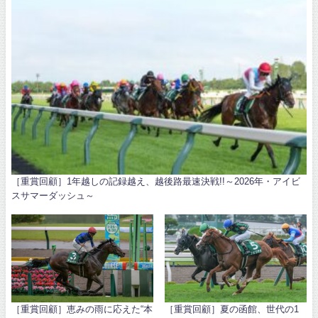
［重賞回顧］1年越しの記録越え、越後路最速決戦!!～2026年・アイビ
スサマーダッシュ～
［重賞回顧］恵みの雨に応えた“本
［重賞回顧］夏の函館、世代の1